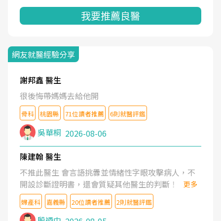
我要推薦良醫
網友就醫經驗分享
謝邦鑫 醫生
很後悔帶媽媽去給他開
骨科
桃園縣
71位讀者推薦
6則就醫評鑑
吳華桐
2026-08-06
陳建翰 醫生
不推此醫生 會言語挑釁並情緒性字眼攻擊病人，不
開設診斷證明書，還會質疑其他醫生的判斷！
更多
婦產科
嘉義縣
20位讀者推薦
2則就醫評鑑
殷迺中