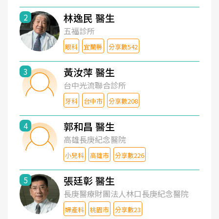
林逸民 醫生
2
五福診所
眼科
宜蘭縣
分享數542
黃汝萍 醫生
3
台中光流聯合診所
牙科
台中市
分享數208
郭和昌 醫生
4
高雄長庚紀念醫院
小兒科
高雄市
分享數226
張廷彰 醫生
5
長庚醫療財團法人林口長庚紀念醫院
婦產科
桃園市
分享數23