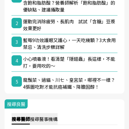
含飽和脂肪酸？營養師解析「飽和脂肪酸」的
優缺點、建議攝取量
運動完消除疲勞、長肌肉 試試「含糖」豆漿
2
效果更好
藍莓9功效護眼又護心，一天吃幾顆？3大食用
3
禁忌、清洗步驟詳解
小心噴毒液！看清楚「隱翅蟲」長這樣，不能
4
打，要用吹的～
龍鬚菜、過貓、川七、皇宮菜，哪裡不一樣？
5
4張圖吃對才能抗癌補鐵、降膽固醇！
搜尋良醫
搜尋
醫師
搜尋
醫事機構