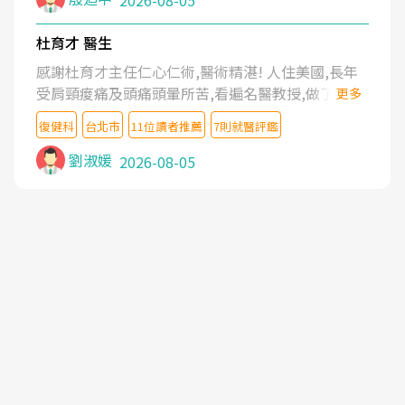
2026-08-05
杜育才 醫生
感謝杜育才主任仁心仁術,醫術精湛! 人住美國,長年
受肩頸痠痛及頭痛頭暈所苦,看遍名醫教授,做了各種
更多
檢查,也嘗試過西醫打針,中醫針灸及物理徒手治療都
復健科
台北市
11位讀者推薦
7則就醫評鑑
沒有用,後來連吃到嗎啡類止痛藥都效果有限,只是壓
症狀,沒多久就痛起來,多年失眠嚴重影響生活品質.
劉淑媛
2026-08-05
台灣親友介紹忠孝醫院杜育才主任是頸頭症候群專
家,上網搜尋杜主任相關文章新聞跟網路評價之後,下
定決心飛回台北找杜醫師診治. 杜主任的乾針跟增生
治療真的很厲害,第一次乾針就覺得整個肩頸鬆開,回
家特別好睡,經過幾次治療,長年頑疾已經好了大半,杜
主任除了打針超厲害,還會一直交代要改善姿勢跟好
好做運動,看診態度親切溫暖,真的是不可多得的良醫,
大力推荐!