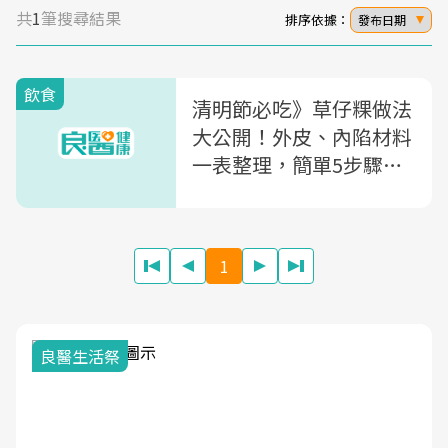
共
1
筆搜尋結果
排序依據：
發布日期
飲食
清明節必吃》草仔粿做法
大公開！外皮、內陷材料
一表整理，簡單5步驟自
己做最健康
1
我與健康韌性的距離