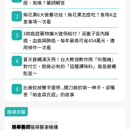
經、氣喘？藥師解答
無花果6大營養功效！無花果怎麼吃？食用4注
2
意事項一次看
3款癌症藥物擴大健保給付！涵蓋子宮內膜
3
癌、血癌與肺癌，每年最高可省454萬元，適
用條件一次看
夏天蒼蠅滿天飛！台大教授教你用「吹風機」
4
對付它，廚房必有的「這種調味料」竟是蒼蠅
剋星～
比被砍掉雙手還慘...開刀房的第一神手，卻罹
5
患「帕金森氏症」的故事
搜尋良醫
搜尋
醫師
搜尋
醫事機構