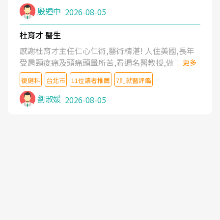
殷迺中
2026-08-05
杜育才 醫生
感謝杜育才主任仁心仁術,醫術精湛! 人住美國,長年
受肩頸痠痛及頭痛頭暈所苦,看遍名醫教授,做了各種
更多
檢查,也嘗試過西醫打針,中醫針灸及物理徒手治療都
復健科
台北市
11位讀者推薦
7則就醫評鑑
沒有用,後來連吃到嗎啡類止痛藥都效果有限,只是壓
症狀,沒多久就痛起來,多年失眠嚴重影響生活品質.
劉淑媛
2026-08-05
台灣親友介紹忠孝醫院杜育才主任是頸頭症候群專
家,上網搜尋杜主任相關文章新聞跟網路評價之後,下
定決心飛回台北找杜醫師診治. 杜主任的乾針跟增生
治療真的很厲害,第一次乾針就覺得整個肩頸鬆開,回
家特別好睡,經過幾次治療,長年頑疾已經好了大半,杜
主任除了打針超厲害,還會一直交代要改善姿勢跟好
好做運動,看診態度親切溫暖,真的是不可多得的良醫,
大力推荐!