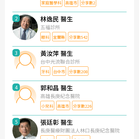
家庭醫學科
高雄市
分享數2
林逸民 醫生
2
五福診所
眼科
宜蘭縣
分享數542
黃汝萍 醫生
3
台中光流聯合診所
牙科
台中市
分享數208
郭和昌 醫生
4
高雄長庚紀念醫院
小兒科
高雄市
分享數226
張廷彰 醫生
5
長庚醫療財團法人林口長庚紀念醫院