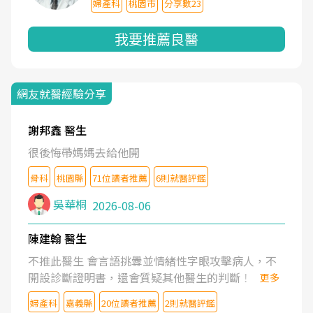
婦產科
桃園市
分享數23
我要推薦良醫
網友就醫經驗分享
謝邦鑫 醫生
很後悔帶媽媽去給他開
骨科
桃園縣
71位讀者推薦
6則就醫評鑑
吳華桐
2026-08-06
陳建翰 醫生
不推此醫生 會言語挑釁並情緒性字眼攻擊病人，不
開設診斷證明書，還會質疑其他醫生的判斷！
更多
婦產科
嘉義縣
20位讀者推薦
2則就醫評鑑