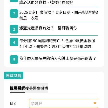
護心活血好食材，這樣料理最好
2026七夕什麼時候？七夕日期、由來與3習俗8
2
禁忌一次看
濾藍光產品真有效？ 醫師告訴你
3
每分鐘190萬腦細胞死亡！把握中風黃金救援
4
4.5小時，醫警告：遇3症狀快打119搶時間
為什麼大醫院裡的病人和護士總是衝來衝去？
5
搜尋良醫
搜尋
醫師
搜尋
醫事機構
科別
請選擇