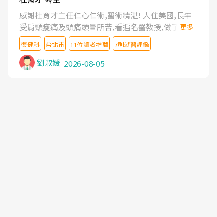
感謝杜育才主任仁心仁術,醫術精湛! 人住美國,長年
受肩頸痠痛及頭痛頭暈所苦,看遍名醫教授,做了各種
更多
檢查,也嘗試過西醫打針,中醫針灸及物理徒手治療都
復健科
台北市
11位讀者推薦
7則就醫評鑑
沒有用,後來連吃到嗎啡類止痛藥都效果有限,只是壓
症狀,沒多久就痛起來,多年失眠嚴重影響生活品質.
劉淑媛
2026-08-05
台灣親友介紹忠孝醫院杜育才主任是頸頭症候群專
家,上網搜尋杜主任相關文章新聞跟網路評價之後,下
定決心飛回台北找杜醫師診治. 杜主任的乾針跟增生
治療真的很厲害,第一次乾針就覺得整個肩頸鬆開,回
家特別好睡,經過幾次治療,長年頑疾已經好了大半,杜
主任除了打針超厲害,還會一直交代要改善姿勢跟好
好做運動,看診態度親切溫暖,真的是不可多得的良醫,
大力推荐!