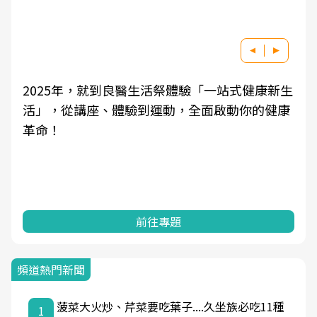
康新生
良醫健康網從「換季的身體變化」出發，透過
的健康
學觀點與日常感受的對話，建立對亞健康的認
知，進而引導實際的改善行動。
前往專題
頻道熱門新聞
菠菜大火炒、芹菜要吃葉子....久坐族必吃11種
1