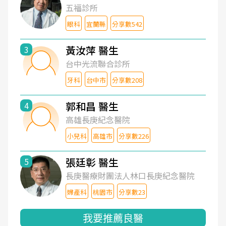
五福診所
眼科
宜蘭縣
分享數542
黃汝萍 醫生
3
台中光流聯合診所
牙科
台中市
分享數208
郭和昌 醫生
4
高雄長庚紀念醫院
小兒科
高雄市
分享數226
張廷彰 醫生
5
長庚醫療財團法人林口長庚紀念醫院
婦產科
桃園市
分享數23
我要推薦良醫