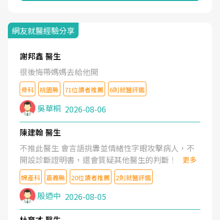
網友就醫經驗分享
謝邦鑫 醫生
很後悔帶媽媽去給他開
骨科
桃園縣
71位讀者推薦
6則就醫評鑑
吳華桐
2026-08-06
陳建翰 醫生
不推此醫生 會言語挑釁並情緒性字眼攻擊病人，不
開設診斷證明書，還會質疑其他醫生的判斷！
更多
婦產科
嘉義縣
20位讀者推薦
2則就醫評鑑
殷迺中
2026-08-05
杜育才 醫生