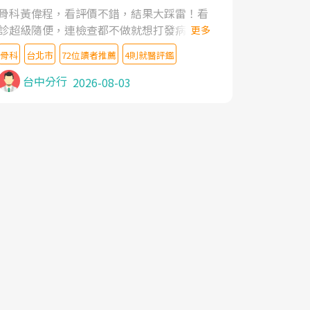
家,上網搜尋杜主任相關文章新聞跟網路評價
骨科黃偉程，看評價不錯，結果大踩雷！看
之後,下定決心飛回台北找杜醫師診治. 杜主
診超級隨便，連檢查都不做就想打發病人，
更多
任的乾針跟增生治療真的很厲害,第一次乾針
還好大的官威 ... 想詢問病情還被陰陽怪氣嘲
就覺得整個肩頸鬆開,回家特別好睡,經過幾次
骨科
台北市
72位讀者推薦
4則就醫評鑑
諷一番。可能好評帶來的大頭症，變得自負
治療,長年頑疾已經好了大半,杜主任除了打針
不尊重病人。醫術也不行，畢竟連檢查都懶
台中分行
2026-08-03
超厲害,還會一直交代要改善姿勢跟好好做運
得做，治療會有用才怪。大家避雷吧！
動,看診態度親切溫暖,真的是不可多得的良
醫,大力推荐!