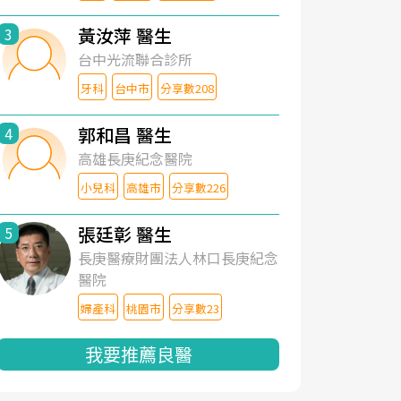
黃汝萍 醫生
3
台中光流聯合診所
牙科
台中市
分享數208
郭和昌 醫生
4
高雄長庚紀念醫院
小兒科
高雄市
分享數226
張廷彰 醫生
5
長庚醫療財團法人林口長庚紀念
醫院
婦產科
桃園市
分享數23
我要推薦良醫