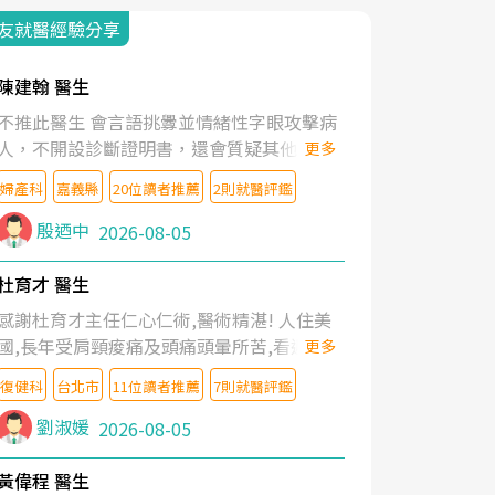
友就醫經驗分享
陳建翰 醫生
不推此醫生 會言語挑釁並情緒性字眼攻擊病
人，不開設診斷證明書，還會質疑其他醫生
更多
的判斷！
婦產科
嘉義縣
20位讀者推薦
2則就醫評鑑
殷迺中
2026-08-05
杜育才 醫生
感謝杜育才主任仁心仁術,醫術精湛! 人住美
國,長年受肩頸痠痛及頭痛頭暈所苦,看遍名醫
更多
教授,做了各種檢查,也嘗試過西醫打針,中醫
復健科
台北市
11位讀者推薦
7則就醫評鑑
針灸及物理徒手治療都沒有用,後來連吃到嗎
啡類止痛藥都效果有限,只是壓症狀,沒多久就
劉淑媛
2026-08-05
痛起來,多年失眠嚴重影響生活品質. 台灣親
友介紹忠孝醫院杜育才主任是頸頭症候群專
黃偉程 醫生