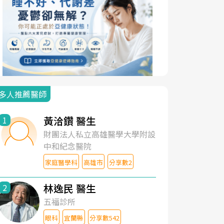
多人推薦醫師
黃洽鑽 醫生
1
財團法人私立高雄醫學大學附設
中和紀念醫院
家庭醫學科
高雄市
分享數2
林逸民 醫生
2
五福診所
眼科
宜蘭縣
分享數542