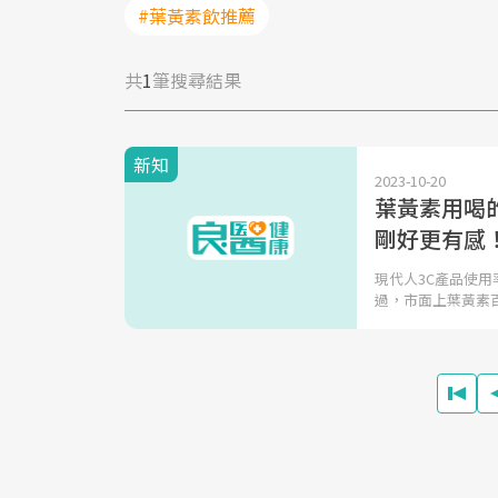
#葉黃素飲推薦
共
1
筆搜尋結果
新知
2023-10-20
葉黃素用喝
剛好更有感
現代人3C產品使
過，市面上葉黃素