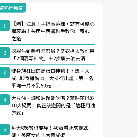
道熱門新聞
【圖】注意！手指長這樣，就有可能心
1
臟衰竭！長庚中西醫聯手教你「養心」
之道
衣服沾到醬料怎麼辦？洗衣達人教你用
2
「2個清潔神物」＋2步驟去油去漬
健身族狂囤的高蛋白神物！卜蜂、大
3
成...即食雞胸肉十大排行出爐：第一名
平均一片不到50元
大豆油、調和油還能吃嗎？苯駢芘風波
4
10大疑問：真正該避開的是「這種用油
方式」
每天吃6餐也能瘦！40歲看起來像28
5
歲，美魔女的十大養成術