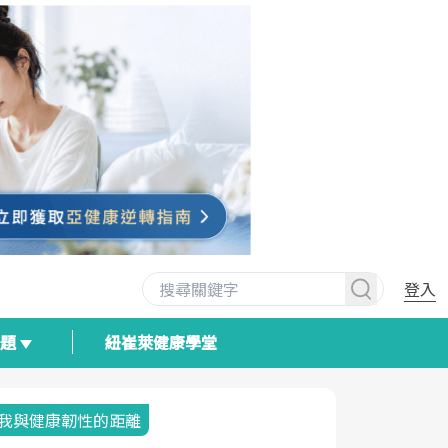
登入
專題
紐崔萊健康學堂
我與健康韌性的距離
荷爾蒙時光
2025健檢