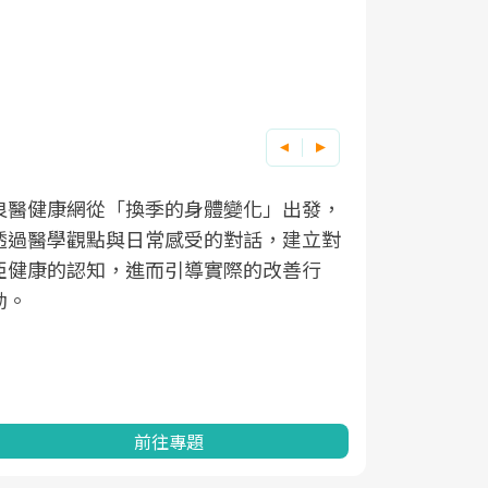
良醫健康網從「換季的身體變化」出發，
根據不同性
因應超高齡
透過醫學觀點與日常感受的對話，建立對
在、未來的
「2025
亞健康的認知，進而引導實際的改善行
知道該如何
促進為目的
動。
健康的關鍵
分析進行全
灣健康促進
前往專題