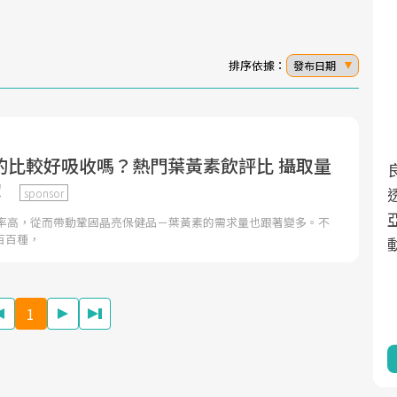
排序依據：
發布日期
的比較好吸收嗎？熱門葉黃素飲評比 攝取量
面對超高齡社會的浪潮，台灣正在快速邁
2025年，就到良醫生活祭體驗「一站式健
！
向「健康照護」的新時代。隨著國家政策
康新生活」，從講座、體驗到運動，全面
sponsor
如「健康台灣推動委員會」與「長照3.0」
啟動你的健康革命！
用率高，從而帶動鞏固晶亮保健品－葉黃素的需求量也跟著變多。不
百百種，
的推進，「預防醫學」已成全民關注的核
心議題。然而，健檢不只是醫療院所的服
務，更是民眾了解自身健康狀況、啟動健
1
康管理的重要起點。
前往專題
前往專題