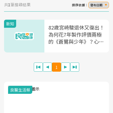
共
1
筆搜尋結果
排序依據：
發布日期
新知
82歲宮崎駿退休又復出！
為何花7年製作評價兩極
的《蒼鷺與少年》？心理
師體悟：宮崎駿給的反思
「你想活出怎樣的人生」
1
良醫生活祭