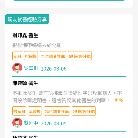
網友就醫經驗分享
謝邦鑫 醫生
很後悔帶媽媽去給他開
骨科
桃園縣
71位讀者推薦
6則就醫評鑑
吳華桐
2026-08-06
陳建翰 醫生
不推此醫生 會言語挑釁並情緒性字眼攻擊病人，不
開設診斷證明書，還會質疑其他醫生的判斷！
更多
婦產科
嘉義縣
20位讀者推薦
2則就醫評鑑
殷迺中
2026-08-05
杜育才 醫生