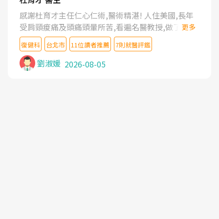
感謝杜育才主任仁心仁術,醫術精湛! 人住美國,長年
受肩頸痠痛及頭痛頭暈所苦,看遍名醫教授,做了各種
更多
檢查,也嘗試過西醫打針,中醫針灸及物理徒手治療都
復健科
台北市
11位讀者推薦
7則就醫評鑑
沒有用,後來連吃到嗎啡類止痛藥都效果有限,只是壓
症狀,沒多久就痛起來,多年失眠嚴重影響生活品質.
劉淑媛
2026-08-05
台灣親友介紹忠孝醫院杜育才主任是頸頭症候群專
家,上網搜尋杜主任相關文章新聞跟網路評價之後,下
定決心飛回台北找杜醫師診治. 杜主任的乾針跟增生
治療真的很厲害,第一次乾針就覺得整個肩頸鬆開,回
家特別好睡,經過幾次治療,長年頑疾已經好了大半,杜
主任除了打針超厲害,還會一直交代要改善姿勢跟好
好做運動,看診態度親切溫暖,真的是不可多得的良醫,
大力推荐!