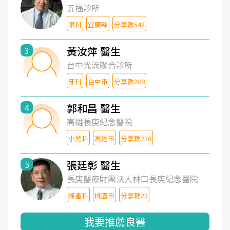
五福診所
眼科
宜蘭縣
分享數542
黃汝萍 醫生
3
台中光流聯合診所
牙科
台中市
分享數208
郭和昌 醫生
4
高雄長庚紀念醫院
小兒科
高雄市
分享數226
張廷彰 醫生
5
長庚醫療財團法人林口長庚紀念醫院
婦產科
桃園市
分享數23
我要推薦良醫