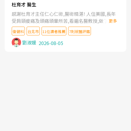
杜育才 醫生
感謝杜育才主任仁心仁術,醫術精湛! 人住美國,長年
受肩頸痠痛及頭痛頭暈所苦,看遍名醫教授,做了各種
更多
檢查,也嘗試過西醫打針,中醫針灸及物理徒手治療都
復健科
台北市
11位讀者推薦
7則就醫評鑑
沒有用,後來連吃到嗎啡類止痛藥都效果有限,只是壓
症狀,沒多久就痛起來,多年失眠嚴重影響生活品質.
劉淑媛
2026-08-05
台灣親友介紹忠孝醫院杜育才主任是頸頭症候群專
家,上網搜尋杜主任相關文章新聞跟網路評價之後,下
定決心飛回台北找杜醫師診治. 杜主任的乾針跟增生
治療真的很厲害,第一次乾針就覺得整個肩頸鬆開,回
家特別好睡,經過幾次治療,長年頑疾已經好了大半,杜
主任除了打針超厲害,還會一直交代要改善姿勢跟好
好做運動,看診態度親切溫暖,真的是不可多得的良醫,
大力推荐!