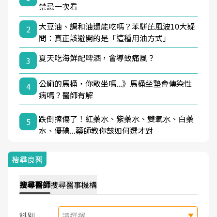
禁忌一次看
大豆油、調和油還能吃嗎？苯駢芘風波10大疑
2
問：真正該避開的是「這種用油方式」
夏天吃海鮮配啤酒，會導致痛風？
3
公廁的馬桶，你敢坐嗎...》馬桶坐墊會傳染性
4
病嗎？醫師有解
跌倒擦傷了！紅藥水、紫藥水、雙氧水、白藥
5
水、優碘...藥師教你該如何選才對
搜尋良醫
搜尋
醫師
搜尋
醫事機構
科別
請選擇