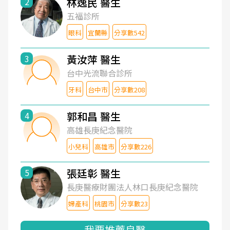
林逸民 醫生
2
五福診所
眼科
宜蘭縣
分享數542
黃汝萍 醫生
3
台中光流聯合診所
牙科
台中市
分享數208
郭和昌 醫生
4
高雄長庚紀念醫院
小兒科
高雄市
分享數226
張廷彰 醫生
5
長庚醫療財團法人林口長庚紀念醫院
婦產科
桃園市
分享數23
我要推薦良醫