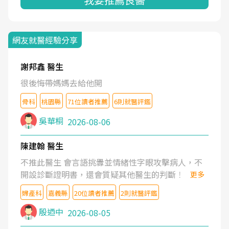
網友就醫經驗分享
謝邦鑫 醫生
很後悔帶媽媽去給他開
骨科
桃園縣
71位讀者推薦
6則就醫評鑑
吳華桐
2026-08-06
陳建翰 醫生
不推此醫生 會言語挑釁並情緒性字眼攻擊病人，不
開設診斷證明書，還會質疑其他醫生的判斷！
更多
婦產科
嘉義縣
20位讀者推薦
2則就醫評鑑
殷迺中
2026-08-05