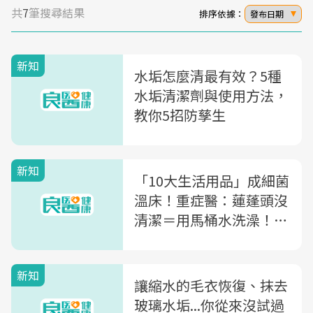
共
7
筆搜尋結果
排序依據：
發布日期
新知
水垢怎麼清最有效？5種
水垢清潔劑與使用方法，
教你5招防孳生
新知
「10大生活用品」成細菌
溫床！重症醫：蓮蓬頭沒
清潔＝用馬桶水洗澡！教
你5方法清潔蓮蓬頭
新知
讓縮水的毛衣恢復、抹去
玻璃水垢...你從來沒試過