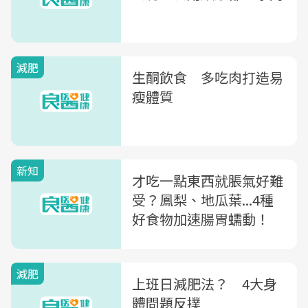
減肥
生酮飲食 多吃肉打造易
瘦體質
新知
才吃一點東西就脹氣好難
受？鳳梨、地瓜葉...4種
好食物加速腸胃蠕動！
減肥
上班日減肥法？ 4大身
體問題反撲