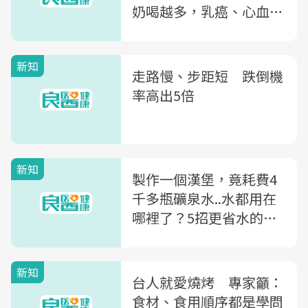
奶喝越多，乳癌、心血管
疾病比率越高
新知
走路慢、步距短 跌倒機
率高出5倍
新知
製作一個漢堡，竟耗費4
千多瓶礦泉水..水都用在
哪裡了？5招更省水的飲
食習慣大公開
新知
台人就愛燒烤 專家籲：
食材、食用順序都是學問