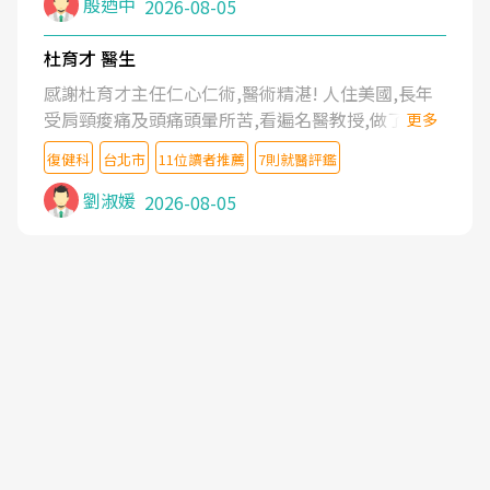
殷迺中
2026-08-05
杜育才 醫生
感謝杜育才主任仁心仁術,醫術精湛! 人住美國,長年
受肩頸痠痛及頭痛頭暈所苦,看遍名醫教授,做了各種
更多
檢查,也嘗試過西醫打針,中醫針灸及物理徒手治療都
復健科
台北市
11位讀者推薦
7則就醫評鑑
沒有用,後來連吃到嗎啡類止痛藥都效果有限,只是壓
症狀,沒多久就痛起來,多年失眠嚴重影響生活品質.
劉淑媛
2026-08-05
台灣親友介紹忠孝醫院杜育才主任是頸頭症候群專
家,上網搜尋杜主任相關文章新聞跟網路評價之後,下
定決心飛回台北找杜醫師診治. 杜主任的乾針跟增生
治療真的很厲害,第一次乾針就覺得整個肩頸鬆開,回
家特別好睡,經過幾次治療,長年頑疾已經好了大半,杜
主任除了打針超厲害,還會一直交代要改善姿勢跟好
好做運動,看診態度親切溫暖,真的是不可多得的良醫,
大力推荐!