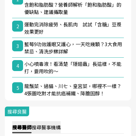
含飽和脂肪酸？營養師解析「飽和脂肪酸」的
優缺點、建議攝取量
運動完消除疲勞、長肌肉 試試「含糖」豆漿
2
效果更好
藍莓9功效護眼又護心，一天吃幾顆？3大食用
3
禁忌、清洗步驟詳解
小心噴毒液！看清楚「隱翅蟲」長這樣，不能
4
打，要用吹的～
龍鬚菜、過貓、川七、皇宮菜，哪裡不一樣？
5
4張圖吃對才能抗癌補鐵、降膽固醇！
搜尋良醫
搜尋
醫師
搜尋
醫事機構