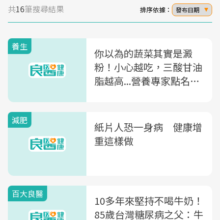
共
16
筆搜尋結果
排序依據：
發布日期
養生
你以為的蔬菜其實是澱
粉！小心越吃，三酸甘油
脂越高...營養專家點名：
豌豆、牛蒡...10大常被搞
錯的食物
減肥
紙片人恐一身病 健康增
重這樣做
百大良醫
10多年來堅持不喝牛奶！
85歲台灣糖尿病之父：牛