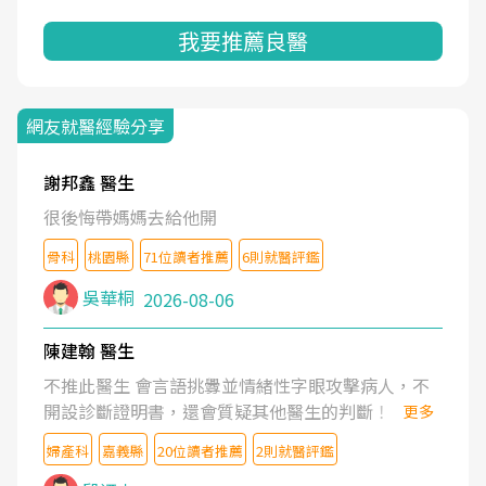
我要推薦良醫
網友就醫經驗分享
謝邦鑫 醫生
很後悔帶媽媽去給他開
骨科
桃園縣
71位讀者推薦
6則就醫評鑑
吳華桐
2026-08-06
陳建翰 醫生
不推此醫生 會言語挑釁並情緒性字眼攻擊病人，不
開設診斷證明書，還會質疑其他醫生的判斷！
更多
婦產科
嘉義縣
20位讀者推薦
2則就醫評鑑