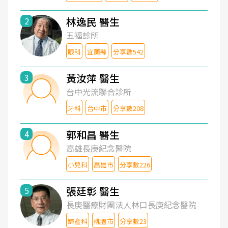
林逸民 醫生
2
五福診所
眼科
宜蘭縣
分享數542
黃汝萍 醫生
3
台中光流聯合診所
牙科
台中市
分享數208
郭和昌 醫生
4
高雄長庚紀念醫院
小兒科
高雄市
分享數226
張廷彰 醫生
5
長庚醫療財團法人林口長庚紀念醫院
婦產科
桃園市
分享數23