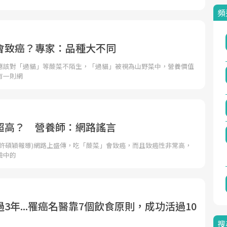
頻
會致癌？專家：品種大不同
應該對「過貓」等蕨菜不陌生，「過貓」被視為山野菜中，營養價值
有一則網
超高？ 營養師：網路謠言
者許碩穎報導)網路上盛傳，吃「蕨菜」會致癌，而且致癌性非常高，
驗中的
3年...罹癌名醫靠7個飲食原則，成功活過10
搜