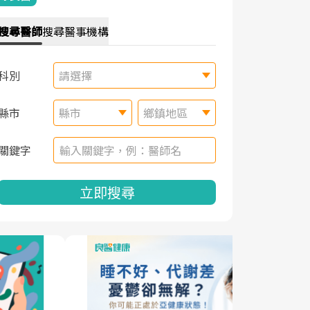
搜尋
醫師
搜尋
醫事機構
科別
請選擇
縣市
縣市
鄉鎮地區
關鍵字
立即搜尋