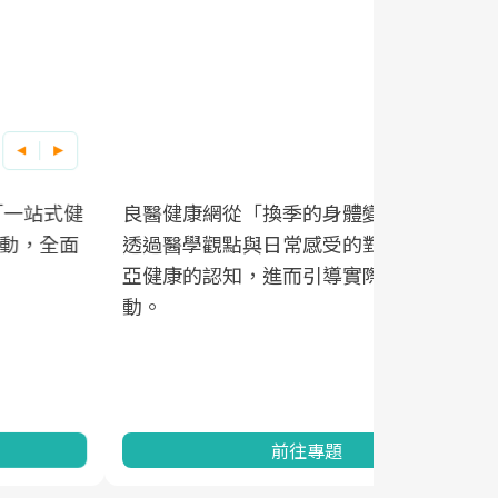
良醫健康網從「換季的身體變化」出發，
根據不同性
因應超高齡
透過醫學觀點與日常感受的對話，建立對
在、未來的
「2025
亞健康的認知，進而引導實際的改善行
知道該如何
促進為目的
動。
健康的關鍵
分析進行全
灣健康促進
前往專題