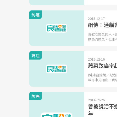
防癌
2015-12-17
網傳：過貓
喜歡吃野菜的人，
頗高的蕨菜。近來
防癌
2015-12-16
蕨菜致癌率
(健康醫療網／記
報導中更指出，實
防癌
2014-09-26
曾被說活不過
年