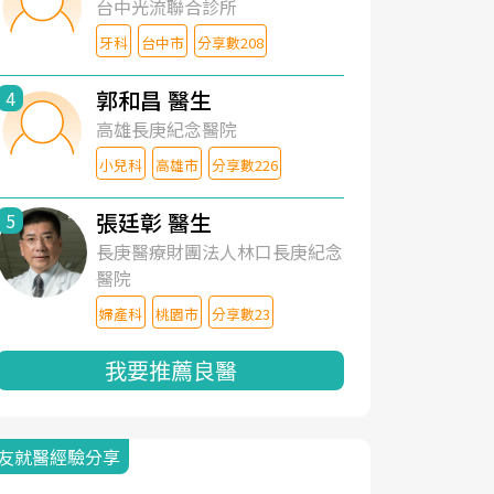
台中光流聯合診所
牙科
台中市
分享數208
郭和昌 醫生
4
高雄長庚紀念醫院
小兒科
高雄市
分享數226
張廷彰 醫生
5
長庚醫療財團法人林口長庚紀念
醫院
婦產科
桃園市
分享數23
我要推薦良醫
友就醫經驗分享