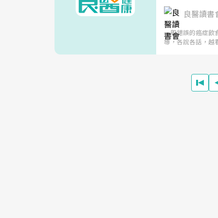
良醫讀書
一般錯誤的癌症飲
導，各說各話，越