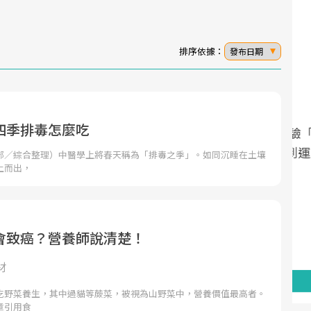
排序依據：
發布日期
四季排毒怎麼吃
面對超高齡社會的浪潮，台灣正在快速邁
2025年，就到良醫生活祭體驗「一站式健
向「健康照護」的新時代。隨著國家政策
康新生活」，從講座、體驗到運動，全面
部／綜合整理）中醫學上將春天稱為「排毒之季」。如同沉睡在土壤
土而出，
如「健康台灣推動委員會」與「長照3.0」
啟動你的健康革命！
的推進，「預防醫學」已成全民關注的核
心議題。然而，健檢不只是醫療院所的服
務，更是民眾了解自身健康狀況、啟動健
會致癌？營養師說清楚！
康管理的重要起點。
材
前往專題
前往專題
吃野菜養生，其中過貓等蕨菜，被視為山野菜中，營養價值最高者。
章引用食