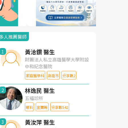
多人推薦醫師
黃洽鑽 醫生
1
財團法人私立高雄醫學大學附設
中和紀念醫院
家庭醫學科
高雄市
分享數2
林逸民 醫生
2
五福診所
眼科
宜蘭縣
分享數542
黃汝萍 醫生
3