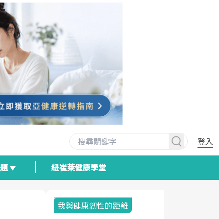
登入
專題
紐崔萊健康學堂
我與健康韌性的距離
荷爾蒙時光
2025健檢