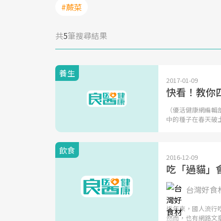
#蕨菜
共
5
筆搜尋結果
養生
2017-01-09
快看！教你
（優活健康網編輯
中的種子在春天破
飲食
2016-12-09
吃「過貓」
台灣好食
近年來，國人流行
然而，也有網路文