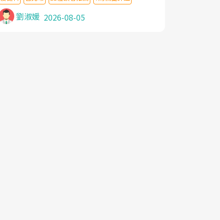
針灸及物理徒手治療都沒有用,後來連吃到嗎
啡類止痛藥都效果有限,只是壓症狀,沒多久就
劉淑媛
2026-08-05
痛起來,多年失眠嚴重影響生活品質. 台灣親
友介紹忠孝醫院杜育才主任是頸頭症候群專
家,上網搜尋杜主任相關文章新聞跟網路評價
之後,下定決心飛回台北找杜醫師診治. 杜主
任的乾針跟增生治療真的很厲害,第一次乾針
就覺得整個肩頸鬆開,回家特別好睡,經過幾次
治療,長年頑疾已經好了大半,杜主任除了打針
超厲害,還會一直交代要改善姿勢跟好好做運
動,看診態度親切溫暖,真的是不可多得的良
醫,大力推荐!