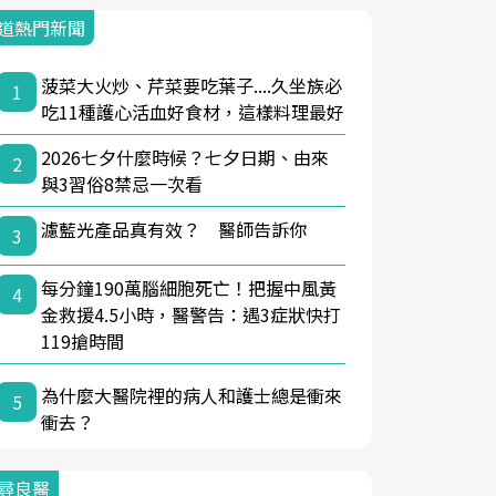
道熱門新聞
菠菜大火炒、芹菜要吃葉子....久坐族必
1
吃11種護心活血好食材，這樣料理最好
2026七夕什麼時候？七夕日期、由來
2
與3習俗8禁忌一次看
濾藍光產品真有效？ 醫師告訴你
3
每分鐘190萬腦細胞死亡！把握中風黃
4
金救援4.5小時，醫警告：遇3症狀快打
119搶時間
為什麼大醫院裡的病人和護士總是衝來
5
衝去？
尋良醫