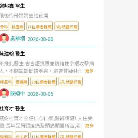
謝邦鑫 醫生
很後悔帶媽媽去給他開
骨科
桃園縣
71位讀者推薦
6則就醫評鑑
吳華桐
2026-08-06
陳建翰 醫生
不推此醫生 會言語挑釁並情緒性字眼攻擊病
人，不開設診斷證明書，還會質疑其他醫生
更多
的判斷！
婦產科
嘉義縣
20位讀者推薦
2則就醫評鑑
殷迺中
2026-08-05
杜育才 醫生
感謝杜育才主任仁心仁術,醫術精湛! 人住美
國,長年受肩頸痠痛及頭痛頭暈所苦,看遍名醫
更多
教授,做了各種檢查,也嘗試過西醫打針,中醫
復健科
台北市
11位讀者推薦
7則就醫評鑑