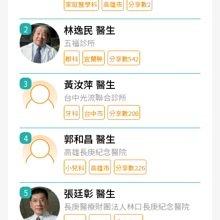
家庭醫學科
高雄市
分享數2
林逸民 醫生
2
五福診所
眼科
宜蘭縣
分享數542
黃汝萍 醫生
3
台中光流聯合診所
牙科
台中市
分享數208
郭和昌 醫生
4
高雄長庚紀念醫院
小兒科
高雄市
分享數226
張廷彰 醫生
5
長庚醫療財團法人林口長庚紀念醫院