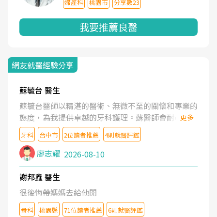
婦產科
桃園市
分享數23
我要推薦良醫
網友就醫經驗分享
蘇毓台 醫生
蘇毓台醫師以精湛的醫術、無微不至的關懷和專業的
態度，為我提供卓越的牙科護理。蘇醫師會耐心了解
更多
我的需求，清楚地解釋治療方案，並營造舒適溫馨的
牙科
台中市
2位讀者推薦
4則就醫評鑑
就診體驗。蘇醫師更鼓勵我維護口腔健康。坦誠的說
蘇醫師是業內最頂尖的牙醫。蘇醫師的醫護團隊也是
廖志耀
2026-08-10
一流的水準。
謝邦鑫 醫生
很後悔帶媽媽去給他開
骨科
桃園縣
71位讀者推薦
6則就醫評鑑