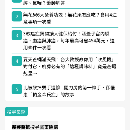
經、氣喘？藥師解答
無花果6大營養功效！無花果怎麼吃？食用4注
2
意事項一次看
3款癌症藥物擴大健保給付！涵蓋子宮內膜
3
癌、血癌與肺癌，每年最高可省454萬元，適
用條件一次看
夏天蒼蠅滿天飛！台大教授教你用「吹風機」
4
對付它，廚房必有的「這種調味料」竟是蒼蠅
剋星～
比被砍掉雙手還慘...開刀房的第一神手，卻罹
5
患「帕金森氏症」的故事
搜尋良醫
搜尋
醫師
搜尋
醫事機構