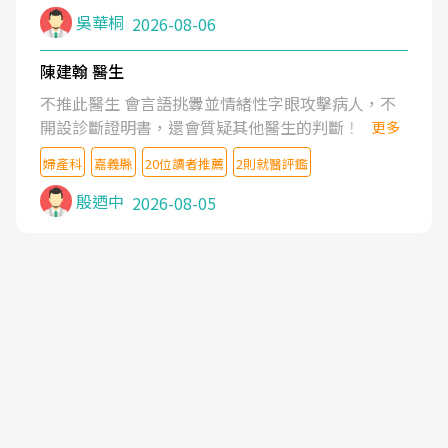
吳華桐
2026-08-06
陳建翰 醫生
不推此醫生 會言語挑釁並情緒性字眼攻擊病人，不
開設診斷證明書，還會質疑其他醫生的判斷！
更多
婦產科
嘉義縣
20位讀者推薦
2則就醫評鑑
殷迺中
2026-08-05