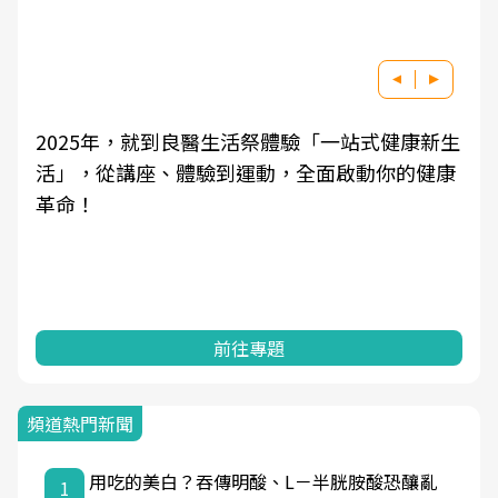
健康新生
良醫健康網從「換季的身體變化」出發，透
你的健康
學觀點與日常感受的對話，建立對亞健康的
知，進而引導實際的改善行動。
前往專題
頻道熱門新聞
用吃的美白？吞傳明酸、L－半胱胺酸恐釀亂
1