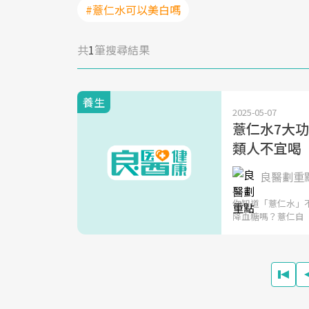
#薏仁水可以美白嗎
共
1
筆搜尋結果
養生
2025-05-07
薏仁水7大
類人不宜喝
良醫劃重
你知道「薏仁水」
降血糖嗎？薏仁自