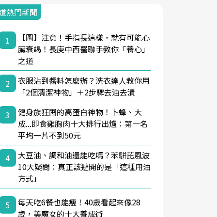
道熱門新聞
【圖】注意！手指長這樣，就有可能心
1
臟衰竭！長庚中西醫聯手教你「養心」
之道
衣服沾到醬料怎麼辦？洗衣達人教你用
2
「2個清潔神物」＋2步驟去油去漬
健身族狂囤的高蛋白神物！卜蜂、大
3
成...即食雞胸肉十大排行出爐：第一名
平均一片不到50元
大豆油、調和油還能吃嗎？苯駢芘風波
4
10大疑問：真正該避開的是「這種用油
方式」
每天吃6餐也能瘦！40歲看起來像28
5
歲，美魔女的十大養成術