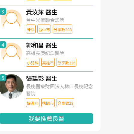
黃汝萍 醫生
3
台中光流聯合診所
牙科
台中市
分享數208
郭和昌 醫生
4
高雄長庚紀念醫院
小兒科
高雄市
分享數226
張廷彰 醫生
5
長庚醫療財團法人林口長庚紀念
醫院
婦產科
桃園市
分享數23
我要推薦良醫