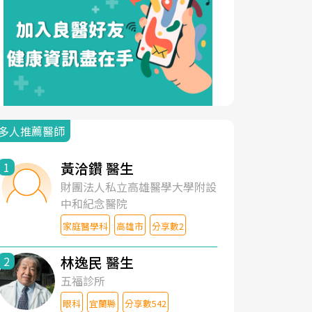
多人推薦醫師
黃洽鑽 醫生
1
財團法人私立高雄醫學大學附設
中和紀念醫院
家庭醫學科
高雄市
分享數2
林逸民 醫生
2
五福診所
眼科
宜蘭縣
分享數542