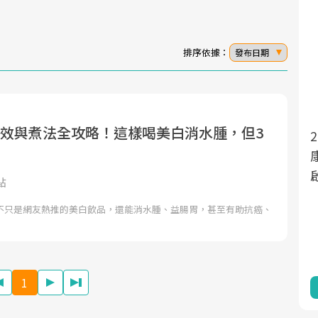
排序依據：
發布日期
功效與煮法全攻略！這樣喝美白消水腫，但3
2025年，就到良醫生活祭體驗「一站式
面對超高齡社會的浪潮，台灣正在快速邁
向「健康照護」的新時代。隨著國家政策
康新生活」，從講座、體驗到運動，全
如「健康台灣推動委員會」與「長照3.0」
啟動你的健康革命！
點
的推進，「預防醫學」已成全民關注的核
不只是網友熱推的美白飲品，還能消水腫、益腸胃，甚至有助抗癌、
心議題。然而，健檢不只是醫療院所的服
務，更是民眾了解自身健康狀況、啟動健
康管理的重要起點。
1
前往專題
前往專題