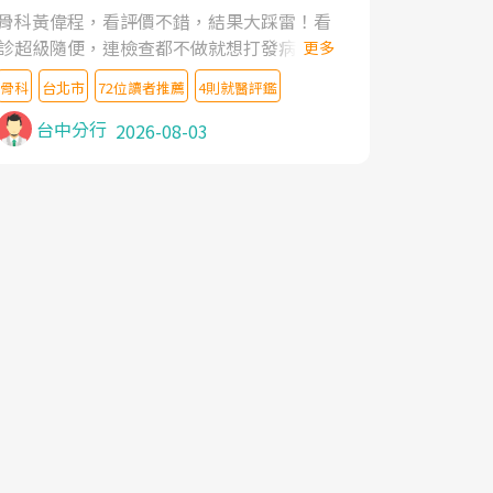
家,上網搜尋杜主任相關文章新聞跟網路評價
骨科黃偉程，看評價不錯，結果大踩雷！看
之後,下定決心飛回台北找杜醫師診治. 杜主
診超級隨便，連檢查都不做就想打發病人，
更多
任的乾針跟增生治療真的很厲害,第一次乾針
還好大的官威 ... 想詢問病情還被陰陽怪氣嘲
就覺得整個肩頸鬆開,回家特別好睡,經過幾次
骨科
台北市
72位讀者推薦
4則就醫評鑑
諷一番。可能好評帶來的大頭症，變得自負
治療,長年頑疾已經好了大半,杜主任除了打針
不尊重病人。醫術也不行，畢竟連檢查都懶
台中分行
2026-08-03
超厲害,還會一直交代要改善姿勢跟好好做運
得做，治療會有用才怪。大家避雷吧！
動,看診態度親切溫暖,真的是不可多得的良
醫,大力推荐!