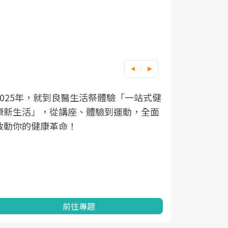
良醫健康網從「換季的身體變化」出發，
根據不同性
因應超高齡
健
面
透過醫學觀點與日常感受的對話，建立對
在、未來的
「2025
亞健康的認知，進而引導實際的改善行
知道該如何
促進為目的
動。
健康的關鍵
分析進行全
灣健康促進
前往專題