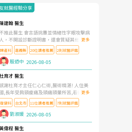
友就醫經驗分享
陳建翰 醫生
不推此醫生 會言語挑釁並情緒性字眼攻擊病
人，不開設診斷證明書，還會質疑其他醫生
更多
的判斷！
婦產科
嘉義縣
20位讀者推薦
2則就醫評鑑
殷迺中
2026-08-05
杜育才 醫生
感謝杜育才主任仁心仁術,醫術精湛! 人住美
國,長年受肩頸痠痛及頭痛頭暈所苦,看遍名醫
更多
教授,做了各種檢查,也嘗試過西醫打針,中醫
復健科
台北市
11位讀者推薦
7則就醫評鑑
針灸及物理徒手治療都沒有用,後來連吃到嗎
啡類止痛藥都效果有限,只是壓症狀,沒多久就
劉淑媛
2026-08-05
痛起來,多年失眠嚴重影響生活品質. 台灣親
友介紹忠孝醫院杜育才主任是頸頭症候群專
黃偉程 醫生