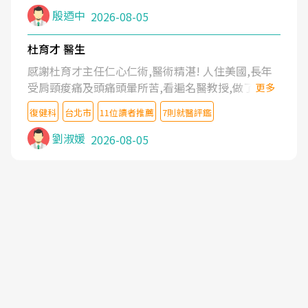
殷迺中
2026-08-05
杜育才 醫生
感謝杜育才主任仁心仁術,醫術精湛! 人住美國,長年
受肩頸痠痛及頭痛頭暈所苦,看遍名醫教授,做了各種
更多
檢查,也嘗試過西醫打針,中醫針灸及物理徒手治療都
復健科
台北市
11位讀者推薦
7則就醫評鑑
沒有用,後來連吃到嗎啡類止痛藥都效果有限,只是壓
症狀,沒多久就痛起來,多年失眠嚴重影響生活品質.
劉淑媛
2026-08-05
台灣親友介紹忠孝醫院杜育才主任是頸頭症候群專
家,上網搜尋杜主任相關文章新聞跟網路評價之後,下
定決心飛回台北找杜醫師診治. 杜主任的乾針跟增生
治療真的很厲害,第一次乾針就覺得整個肩頸鬆開,回
家特別好睡,經過幾次治療,長年頑疾已經好了大半,杜
主任除了打針超厲害,還會一直交代要改善姿勢跟好
好做運動,看診態度親切溫暖,真的是不可多得的良醫,
大力推荐!