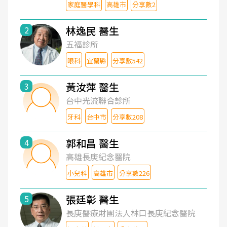
家庭醫學科
高雄市
分享數2
林逸民 醫生
2
五福診所
眼科
宜蘭縣
分享數542
黃汝萍 醫生
3
台中光流聯合診所
牙科
台中市
分享數208
郭和昌 醫生
4
高雄長庚紀念醫院
小兒科
高雄市
分享數226
張廷彰 醫生
5
長庚醫療財團法人林口長庚紀念醫院