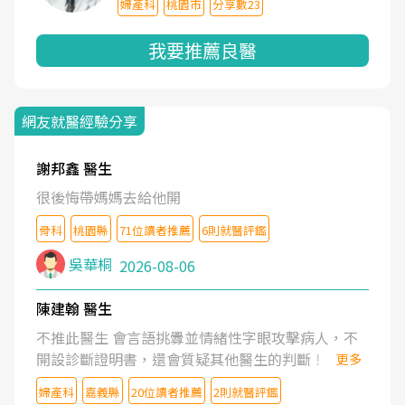
婦產科
桃園市
分享數23
我要推薦良醫
網友就醫經驗分享
謝邦鑫 醫生
很後悔帶媽媽去給他開
骨科
桃園縣
71位讀者推薦
6則就醫評鑑
吳華桐
2026-08-06
陳建翰 醫生
不推此醫生 會言語挑釁並情緒性字眼攻擊病人，不
開設診斷證明書，還會質疑其他醫生的判斷！
更多
婦產科
嘉義縣
20位讀者推薦
2則就醫評鑑