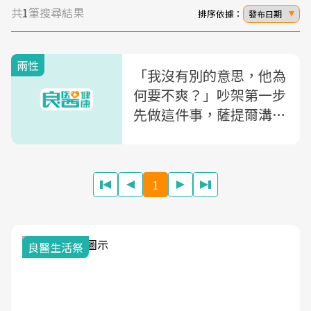
共
1
筆搜尋結果
排序依據：
發布日期
兩性
「我沒有別的意思，他為
何要不爽？」吵架第一步
先做這件事，薩提爾溝通
專家教你：越吵越理解對
方
1
我與健康韌性的距