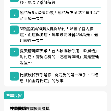
經、氣喘？藥師解答
無花果6大營養功效！無花果怎麼吃？食用4注
2
意事項一次看
3款癌症藥物擴大健保給付！涵蓋子宮內膜
3
癌、血癌與肺癌，每年最高可省454萬元，適
用條件一次看
夏天蒼蠅滿天飛！台大教授教你用「吹風機」
4
對付它，廚房必有的「這種調味料」竟是蒼蠅
剋星～
比被砍掉雙手還慘...開刀房的第一神手，卻罹
5
患「帕金森氏症」的故事
搜尋良醫
搜尋
醫師
搜尋
醫事機構