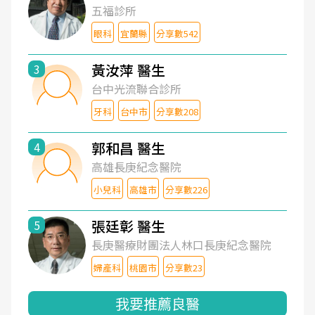
五福診所
眼科
宜蘭縣
分享數542
黃汝萍 醫生
3
台中光流聯合診所
牙科
台中市
分享數208
郭和昌 醫生
4
高雄長庚紀念醫院
小兒科
高雄市
分享數226
張廷彰 醫生
5
長庚醫療財團法人林口長庚紀念醫院
婦產科
桃園市
分享數23
我要推薦良醫