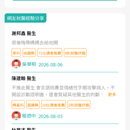
網友就醫經驗分享
謝邦鑫 醫生
很後悔帶媽媽去給他開
骨科
桃園縣
71位讀者推薦
6則就醫評鑑
吳華桐
2026-08-06
陳建翰 醫生
不推此醫生 會言語挑釁並情緒性字眼攻擊病人，不
開設診斷證明書，還會質疑其他醫生的判斷！
更多
婦產科
嘉義縣
20位讀者推薦
2則就醫評鑑
殷迺中
2026-08-05
杜育才 醫生