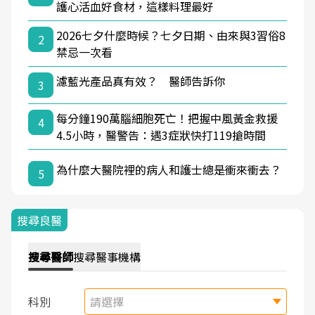
護心活血好食材，這樣料理最好
2026七夕什麼時候？七夕日期、由來與3習俗8
2
禁忌一次看
濾藍光產品真有效？ 醫師告訴你
3
每分鐘190萬腦細胞死亡！把握中風黃金救援
4
4.5小時，醫警告：遇3症狀快打119搶時間
為什麼大醫院裡的病人和護士總是衝來衝去？
5
搜尋良醫
搜尋
醫師
搜尋
醫事機構
科別
請選擇