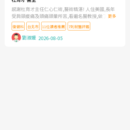
感謝杜育才主任仁心仁術,醫術精湛! 人住美國,長年
受肩頸痠痛及頭痛頭暈所苦,看遍名醫教授,做了各種
更多
檢查,也嘗試過西醫打針,中醫針灸及物理徒手治療都
復健科
台北市
11位讀者推薦
7則就醫評鑑
沒有用,後來連吃到嗎啡類止痛藥都效果有限,只是壓
症狀,沒多久就痛起來,多年失眠嚴重影響生活品質.
劉淑媛
2026-08-05
台灣親友介紹忠孝醫院杜育才主任是頸頭症候群專
家,上網搜尋杜主任相關文章新聞跟網路評價之後,下
定決心飛回台北找杜醫師診治. 杜主任的乾針跟增生
治療真的很厲害,第一次乾針就覺得整個肩頸鬆開,回
家特別好睡,經過幾次治療,長年頑疾已經好了大半,杜
主任除了打針超厲害,還會一直交代要改善姿勢跟好
好做運動,看診態度親切溫暖,真的是不可多得的良醫,
大力推荐!