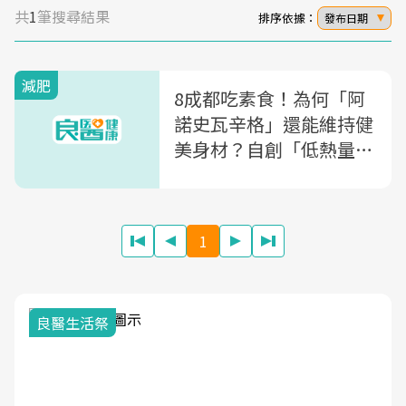
共
1
筆搜尋結果
排序依據：
發布日期
減肥
8成都吃素食！為何「阿
諾史瓦辛格」還能維持健
美身材？自創「低熱量蔬
菜湯」食譜大公開
1
良醫生活祭