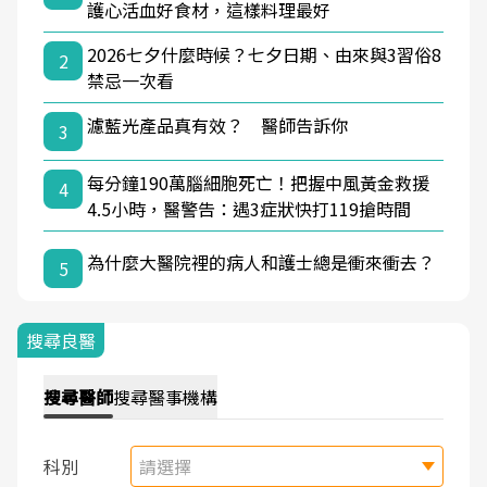
護心活血好食材，這樣料理最好
2026七夕什麼時候？七夕日期、由來與3習俗8
2
禁忌一次看
濾藍光產品真有效？ 醫師告訴你
3
每分鐘190萬腦細胞死亡！把握中風黃金救援
4
4.5小時，醫警告：遇3症狀快打119搶時間
為什麼大醫院裡的病人和護士總是衝來衝去？
5
搜尋良醫
搜尋
醫師
搜尋
醫事機構
科別
請選擇