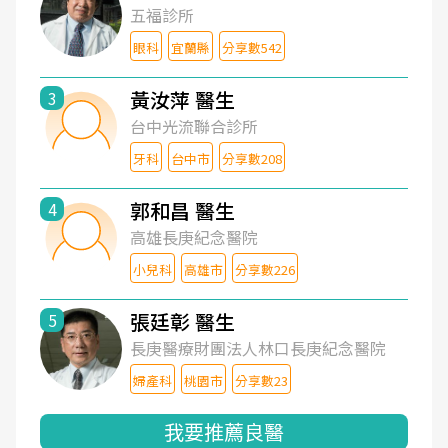
五福診所
眼科
宜蘭縣
分享數542
黃汝萍 醫生
3
台中光流聯合診所
牙科
台中市
分享數208
郭和昌 醫生
4
高雄長庚紀念醫院
小兒科
高雄市
分享數226
張廷彰 醫生
5
長庚醫療財團法人林口長庚紀念醫院
婦產科
桃園市
分享數23
我要推薦良醫