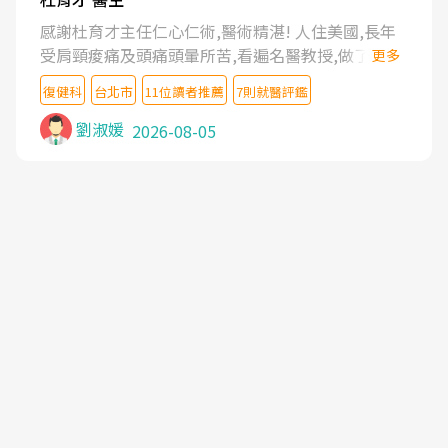
感謝杜育才主任仁心仁術,醫術精湛! 人住美國,長年
受肩頸痠痛及頭痛頭暈所苦,看遍名醫教授,做了各種
更多
檢查,也嘗試過西醫打針,中醫針灸及物理徒手治療都
復健科
台北市
11位讀者推薦
7則就醫評鑑
沒有用,後來連吃到嗎啡類止痛藥都效果有限,只是壓
症狀,沒多久就痛起來,多年失眠嚴重影響生活品質.
劉淑媛
2026-08-05
台灣親友介紹忠孝醫院杜育才主任是頸頭症候群專
家,上網搜尋杜主任相關文章新聞跟網路評價之後,下
定決心飛回台北找杜醫師診治. 杜主任的乾針跟增生
治療真的很厲害,第一次乾針就覺得整個肩頸鬆開,回
家特別好睡,經過幾次治療,長年頑疾已經好了大半,杜
主任除了打針超厲害,還會一直交代要改善姿勢跟好
好做運動,看診態度親切溫暖,真的是不可多得的良醫,
大力推荐!