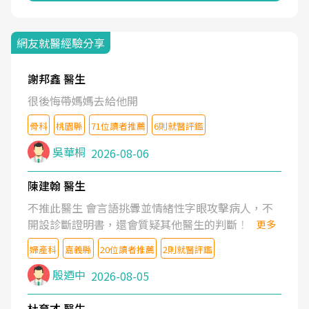
網友就醫經驗分享
謝邦鑫 醫生
很後悔帶媽媽去給他開
骨科
桃園縣
71位讀者推薦
6則就醫評鑑
吳華桐
2026-08-06
陳建翰 醫生
不推此醫生 會言語挑釁並情緒性字眼攻擊病人，不
開設診斷證明書，還會質疑其他醫生的判斷！
更多
婦產科
嘉義縣
20位讀者推薦
2則就醫評鑑
殷迺中
2026-08-05
杜育才 醫生