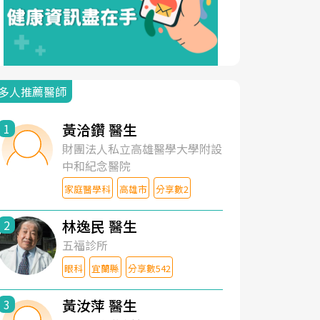
多人推薦醫師
黃洽鑽 醫生
1
財團法人私立高雄醫學大學附設
中和紀念醫院
家庭醫學科
高雄市
分享數2
林逸民 醫生
2
五福診所
眼科
宜蘭縣
分享數542
黃汝萍 醫生
3