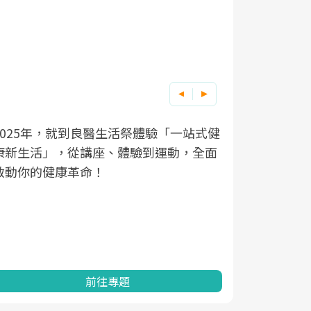
良醫健康網從「換季的身體變化」出發，
根據不同性
因應超高齡
透過醫學觀點與日常感受的對話，建立對
在、未來的
「2025
亞健康的認知，進而引導實際的改善行
知道該如何
促進為目的
動。
健康的關鍵
分析進行全
灣健康促進
前往專題