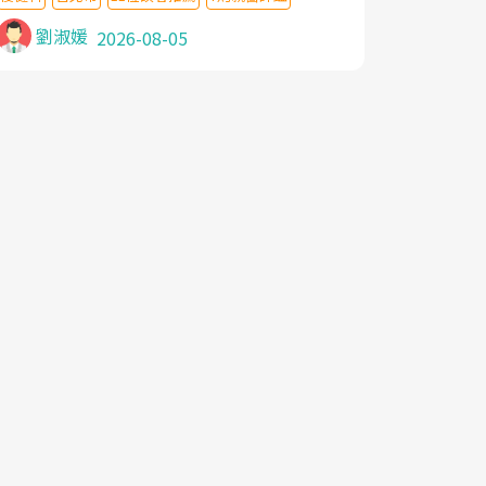
針灸及物理徒手治療都沒有用,後來連吃到嗎
啡類止痛藥都效果有限,只是壓症狀,沒多久就
劉淑媛
2026-08-05
痛起來,多年失眠嚴重影響生活品質. 台灣親
友介紹忠孝醫院杜育才主任是頸頭症候群專
家,上網搜尋杜主任相關文章新聞跟網路評價
之後,下定決心飛回台北找杜醫師診治. 杜主
任的乾針跟增生治療真的很厲害,第一次乾針
就覺得整個肩頸鬆開,回家特別好睡,經過幾次
治療,長年頑疾已經好了大半,杜主任除了打針
超厲害,還會一直交代要改善姿勢跟好好做運
動,看診態度親切溫暖,真的是不可多得的良
醫,大力推荐!