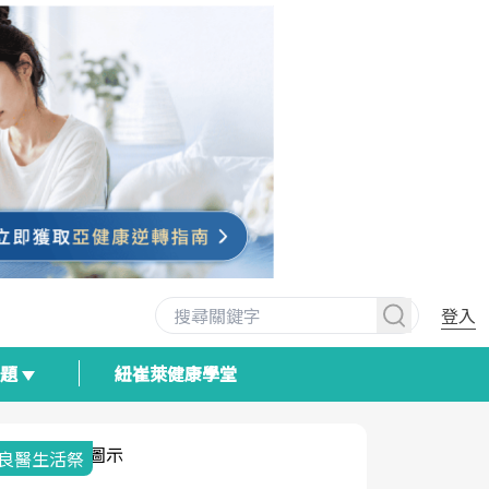
登入
專題
紐崔萊健康學堂
我與健康韌性的距離
荷爾蒙時光
2025健檢