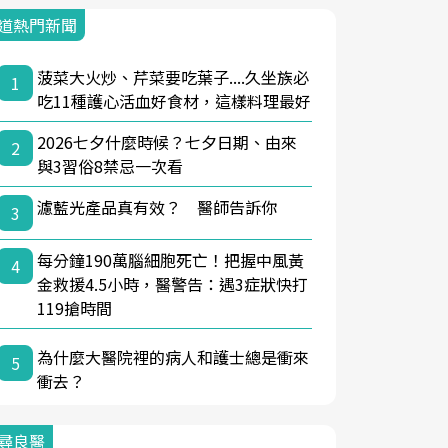
道熱門新聞
菠菜大火炒、芹菜要吃葉子....久坐族必
1
吃11種護心活血好食材，這樣料理最好
2026七夕什麼時候？七夕日期、由來
2
與3習俗8禁忌一次看
濾藍光產品真有效？ 醫師告訴你
3
每分鐘190萬腦細胞死亡！把握中風黃
4
金救援4.5小時，醫警告：遇3症狀快打
119搶時間
為什麼大醫院裡的病人和護士總是衝來
5
衝去？
尋良醫