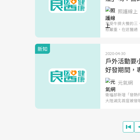
照護線上
享受牛排大餐的三
愈嚴重，在送醫過
新知
2020-04-30
戶外活動要小
好發期間，
元氣網
衛福部新增「發熱伴
大陸湖北首度被發