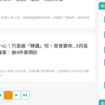
頻
、四個小時之後，查理開始覺得有點喘，皮膚起了蕁麻疹，症狀愈來
心！只是被「蜱蟲」咬，竟會要命...5月是
專家：做4件事預防
血小板減少綜合症」為第4類法定傳染病，此疾病於2009年在中國
現。
1
搜