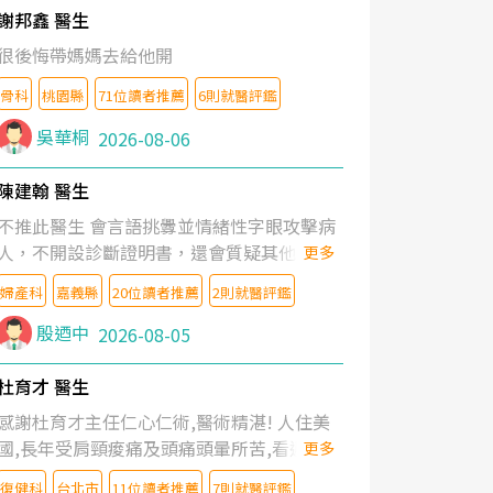
謝邦鑫 醫生
很後悔帶媽媽去給他開
骨科
桃園縣
71位讀者推薦
6則就醫評鑑
吳華桐
2026-08-06
陳建翰 醫生
不推此醫生 會言語挑釁並情緒性字眼攻擊病
人，不開設診斷證明書，還會質疑其他醫生
更多
的判斷！
婦產科
嘉義縣
20位讀者推薦
2則就醫評鑑
殷迺中
2026-08-05
杜育才 醫生
感謝杜育才主任仁心仁術,醫術精湛! 人住美
國,長年受肩頸痠痛及頭痛頭暈所苦,看遍名醫
更多
教授,做了各種檢查,也嘗試過西醫打針,中醫
復健科
台北市
11位讀者推薦
7則就醫評鑑