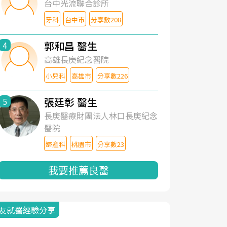
台中光流聯合診所
牙科
台中市
分享數208
郭和昌 醫生
4
高雄長庚紀念醫院
小兒科
高雄市
分享數226
張廷彰 醫生
5
長庚醫療財團法人林口長庚紀念
醫院
婦產科
桃園市
分享數23
我要推薦良醫
友就醫經驗分享