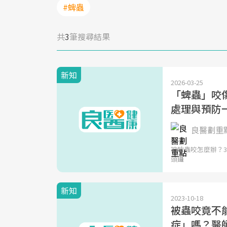
#蜱蟲
共
3
筆搜尋結果
新知
2026-03-25
「蜱蟲」咬
處理與預防
良醫劃重
被蜱蟲咬怎麼辦？
頭鑷
新知
2023-10-18
被蟲咬竟不能
症」嗎？醫