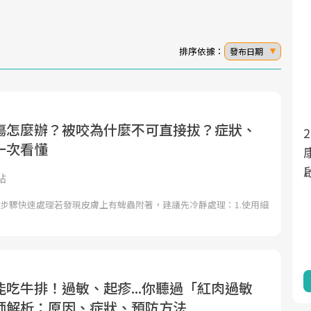
排序依據：
發布日期
傷怎麼辦？被咬為什麼不可直接拔？症狀、
面對超高齡社會的浪潮，台灣正在快速邁
2025年，就到良醫生活祭體驗「一站式健
一次看懂
向「健康照護」的新時代。隨著國家政策
康新生活」，從講座、體驗到運動，全面
如「健康台灣推動委員會」與「長照3.0」
啟動你的健康革命！
點
的推進，「預防醫學」已成全民關注的核
3步驟快速處理若發現皮膚上有蜱蟲附著，建議先冷靜處理：1.使用細
心議題。然而，健檢不只是醫療院所的服
務，更是民眾了解自身健康狀況、啟動健
康管理的重要起點。
前往專題
前往專題
吃牛排！過敏、起疹...你聽過「紅肉過敏
師解析：原因、症狀、預防方法