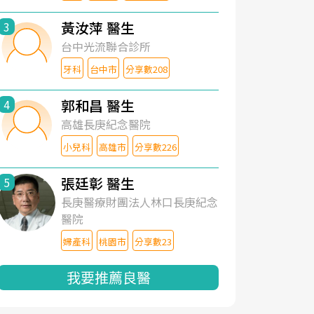
黃汝萍 醫生
3
台中光流聯合診所
牙科
台中市
分享數208
郭和昌 醫生
4
高雄長庚紀念醫院
小兒科
高雄市
分享數226
張廷彰 醫生
5
長庚醫療財團法人林口長庚紀念
醫院
婦產科
桃園市
分享數23
我要推薦良醫