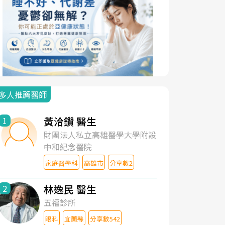
多人推薦醫師
黃洽鑽 醫生
1
財團法人私立高雄醫學大學附設
中和紀念醫院
家庭醫學科
高雄市
分享數2
林逸民 醫生
2
五福診所
眼科
宜蘭縣
分享數542