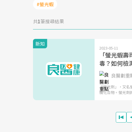
#螢光蝦
共
1
筆搜尋結果
新知
2023-05-11
「螢光蝦壽
毒？如何檢
良醫劃重
「螢光劑」，又名
機化合物。螢光劑