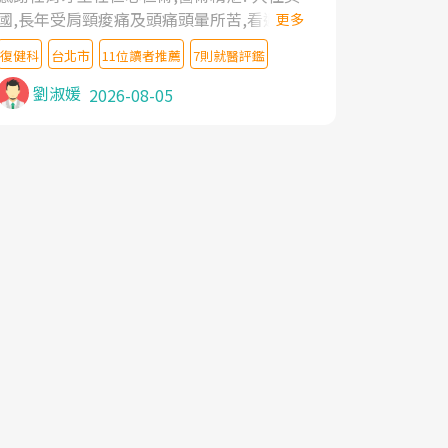
國,長年受肩頸痠痛及頭痛頭暈所苦,看遍名醫
更多
教授,做了各種檢查,也嘗試過西醫打針,中醫
復健科
台北市
11位讀者推薦
7則就醫評鑑
針灸及物理徒手治療都沒有用,後來連吃到嗎
啡類止痛藥都效果有限,只是壓症狀,沒多久就
劉淑媛
2026-08-05
痛起來,多年失眠嚴重影響生活品質. 台灣親
友介紹忠孝醫院杜育才主任是頸頭症候群專
家,上網搜尋杜主任相關文章新聞跟網路評價
之後,下定決心飛回台北找杜醫師診治. 杜主
任的乾針跟增生治療真的很厲害,第一次乾針
就覺得整個肩頸鬆開,回家特別好睡,經過幾次
治療,長年頑疾已經好了大半,杜主任除了打針
超厲害,還會一直交代要改善姿勢跟好好做運
動,看診態度親切溫暖,真的是不可多得的良
醫,大力推荐!