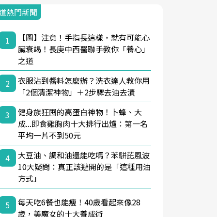
道熱門新聞
【圖】注意！手指長這樣，就有可能心
1
臟衰竭！長庚中西醫聯手教你「養心」
之道
衣服沾到醬料怎麼辦？洗衣達人教你用
2
「2個清潔神物」＋2步驟去油去漬
健身族狂囤的高蛋白神物！卜蜂、大
3
成...即食雞胸肉十大排行出爐：第一名
平均一片不到50元
大豆油、調和油還能吃嗎？苯駢芘風波
4
10大疑問：真正該避開的是「這種用油
方式」
每天吃6餐也能瘦！40歲看起來像28
5
歲，美魔女的十大養成術