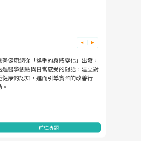
良醫健康網從「換季的身體變化」出發，
根據不同性
因應超高齡
透過醫學觀點與日常感受的對話，建立對
在、未來的
「2025
亞健康的認知，進而引導實際的改善行
知道該如何
促進為目的
動。
健康的關鍵
分析進行全
灣健康促進
前往專題