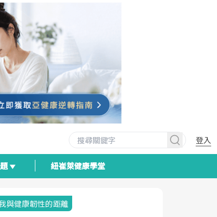
登入
專題
紐崔萊健康學堂
我與健康韌性的距離
荷爾蒙時光
2025健檢