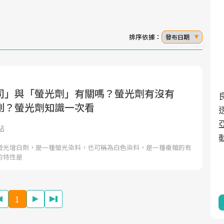
排序依據：
發布日期
司」與「螢光劑」有關嗎？螢光劑有沒有
面對超高齡社會的浪潮，台灣正在快速邁
2025年，就到良醫生活祭體驗「一站式健
測？螢光劑知識一次看
向「健康照護」的新時代。隨著國家政策
康新生活」，從講座、體驗到運動，全面
如「健康台灣推動委員會」與「長照3.0」
啟動你的健康革命！
點
的推進，「預防醫學」已成全民關注的核
螢光增白劑，是一種螢光染料，也可稱為白色染料，是一種複雜的有
心議題。然而，健檢不只是醫療院所的服
的特性是
務，更是民眾了解自身健康狀況、啟動健
康管理的重要起點。
1
前往專題
前往專題