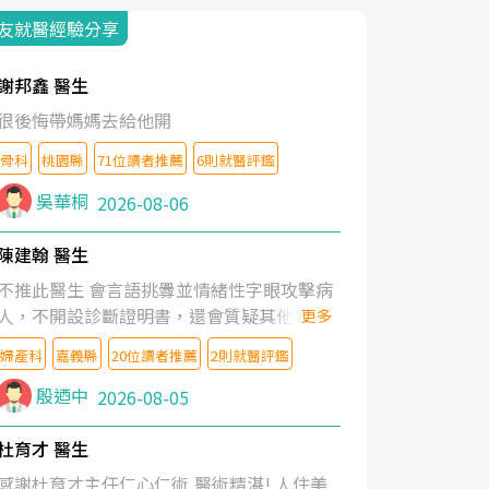
友就醫經驗分享
謝邦鑫 醫生
很後悔帶媽媽去給他開
骨科
桃園縣
71位讀者推薦
6則就醫評鑑
吳華桐
2026-08-06
陳建翰 醫生
不推此醫生 會言語挑釁並情緒性字眼攻擊病
人，不開設診斷證明書，還會質疑其他醫生
更多
的判斷！
婦產科
嘉義縣
20位讀者推薦
2則就醫評鑑
殷迺中
2026-08-05
杜育才 醫生
感謝杜育才主任仁心仁術,醫術精湛! 人住美