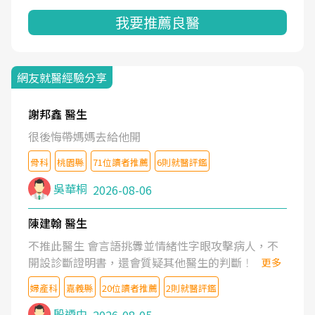
我要推薦良醫
網友就醫經驗分享
謝邦鑫 醫生
很後悔帶媽媽去給他開
骨科
桃園縣
71位讀者推薦
6則就醫評鑑
吳華桐
2026-08-06
陳建翰 醫生
不推此醫生 會言語挑釁並情緒性字眼攻擊病人，不
開設診斷證明書，還會質疑其他醫生的判斷！
更多
婦產科
嘉義縣
20位讀者推薦
2則就醫評鑑
殷迺中