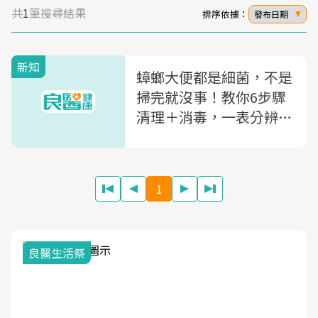
共
1
筆搜尋結果
排序依據：
發布日期
新知
蟑螂大便都是細菌，不是
掃完就沒事！教你6步驟
清理＋消毒，一表分辨蟑
螂、壁虎、老鼠大便
1
良醫生活祭