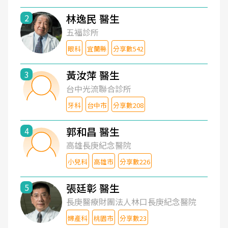
林逸民 醫生
2
五福診所
眼科
宜蘭縣
分享數542
黃汝萍 醫生
3
台中光流聯合診所
牙科
台中市
分享數208
郭和昌 醫生
4
高雄長庚紀念醫院
小兒科
高雄市
分享數226
張廷彰 醫生
5
長庚醫療財團法人林口長庚紀念醫院
婦產科
桃園市
分享數23