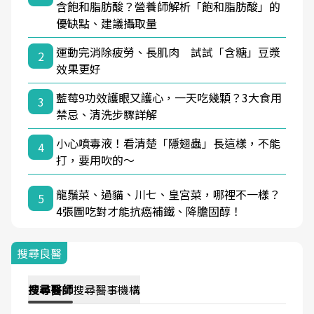
含飽和脂肪酸？營養師解析「飽和脂肪酸」的
優缺點、建議攝取量
運動完消除疲勞、長肌肉 試試「含糖」豆漿
2
效果更好
藍莓9功效護眼又護心，一天吃幾顆？3大食用
3
禁忌、清洗步驟詳解
小心噴毒液！看清楚「隱翅蟲」長這樣，不能
4
打，要用吹的～
龍鬚菜、過貓、川七、皇宮菜，哪裡不一樣？
5
4張圖吃對才能抗癌補鐵、降膽固醇！
搜尋良醫
搜尋
醫師
搜尋
醫事機構