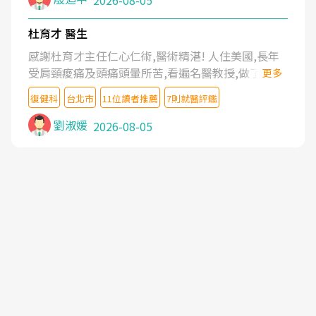
2026-08-05
杜育才 醫生
感謝杜育才主任仁心仁術,醫術精湛! 人住美國,長年
受肩頸痠痛及頭痛頭暈所苦,看遍名醫教授,做了各種
更多
檢查,也嘗試過西醫打針,中醫針灸及物理徒手治療都
復健科
台北市
11位讀者推薦
7則就醫評鑑
沒有用,後來連吃到嗎啡類止痛藥都效果有限,只是壓
症狀,沒多久就痛起來,多年失眠嚴重影響生活品質.
劉淑媛
2026-08-05
台灣親友介紹忠孝醫院杜育才主任是頸頭症候群專
家,上網搜尋杜主任相關文章新聞跟網路評價之後,下
定決心飛回台北找杜醫師診治. 杜主任的乾針跟增生
治療真的很厲害,第一次乾針就覺得整個肩頸鬆開,回
家特別好睡,經過幾次治療,長年頑疾已經好了大半,杜
主任除了打針超厲害,還會一直交代要改善姿勢跟好
好做運動,看診態度親切溫暖,真的是不可多得的良醫,
大力推荐!