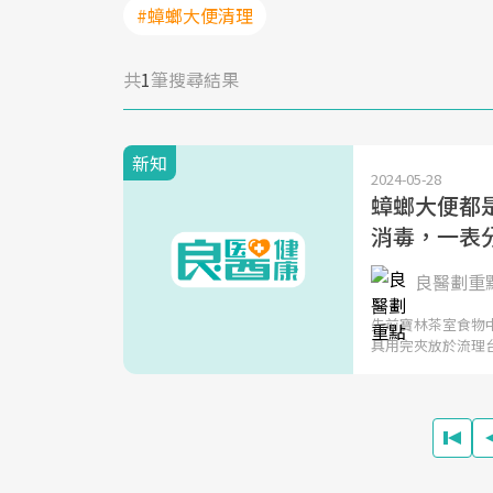
#蟑螂大便清理
共
1
筆搜尋結果
新知
2024-05-28
蟑螂大便都
消毒，一表
良醫劃重
先前寶林茶室食物
具用完夾放於流理