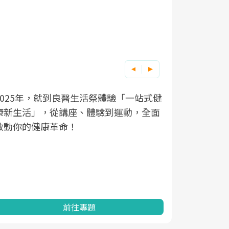
良醫健康網從「換季的身體變化」出發，
根據不同性
因應超高齡
透過醫學觀點與日常感受的對話，建立對
在、未來的
「2025
亞健康的認知，進而引導實際的改善行
知道該如何
促進為目的
動。
健康的關鍵
分析進行全
灣健康促進
前往專題