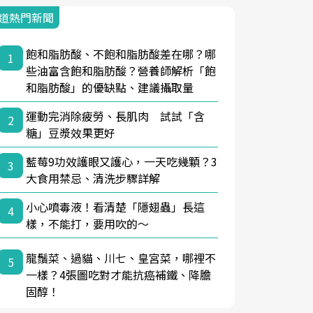
道熱門新聞
飽和脂肪酸、不飽和脂肪酸差在哪？哪
1
些油富含飽和脂肪酸？營養師解析「飽
和脂肪酸」的優缺點、建議攝取量
運動完消除疲勞、長肌肉 試試「含
2
糖」豆漿效果更好
藍莓9功效護眼又護心，一天吃幾顆？3
3
大食用禁忌、清洗步驟詳解
小心噴毒液！看清楚「隱翅蟲」長這
4
樣，不能打，要用吹的～
龍鬚菜、過貓、川七、皇宮菜，哪裡不
5
一樣？4張圖吃對才能抗癌補鐵、降膽
固醇！