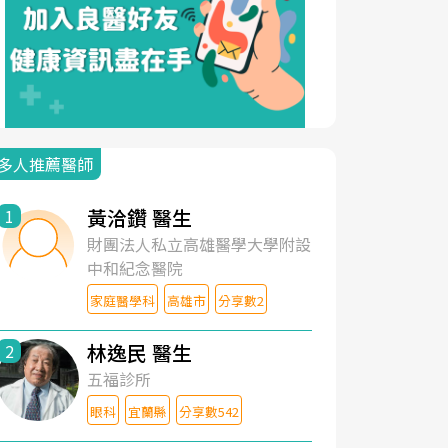
多人推薦醫師
黃洽鑽 醫生
1
財團法人私立高雄醫學大學附設
中和紀念醫院
家庭醫學科
高雄市
分享數2
林逸民 醫生
2
五福診所
眼科
宜蘭縣
分享數542