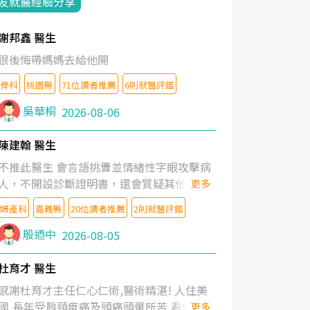
友就醫經驗分享
謝邦鑫 醫生
很後悔帶媽媽去給他開
骨科
桃園縣
71位讀者推薦
6則就醫評鑑
吳華桐
2026-08-06
陳建翰 醫生
不推此醫生 會言語挑釁並情緒性字眼攻擊病
人，不開設診斷證明書，還會質疑其他醫生
更多
的判斷！
婦產科
嘉義縣
20位讀者推薦
2則就醫評鑑
殷迺中
2026-08-05
杜育才 醫生
感謝杜育才主任仁心仁術,醫術精湛! 人住美
國,長年受肩頸痠痛及頭痛頭暈所苦,看遍名醫
更多