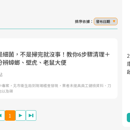
排序依據：
發布日期
是細菌，不是掃完就沒事！教你6步驟清理＋
面對超高齡社會的浪潮，台灣正在快速邁
2025年，就到良醫生活祭體驗「一站式健
分辨蟑螂、壁虎、老鼠大便
向「健康照護」的新時代。隨著國家政策
康新生活」，從講座、體驗到運動，全面
如「健康台灣推動委員會」與「長照3.0」
啟動你的健康革命！
點
的推進，「預防醫學」已成全民關注的核
中毒案，北市衛生局到現場稽查發現，業者未提具員工健檢資料、刀
心議題。然而，健檢不只是醫療院所的服
台以及碟
務，更是民眾了解自身健康狀況、啟動健
康管理的重要起點。
1
前往專題
前往專題