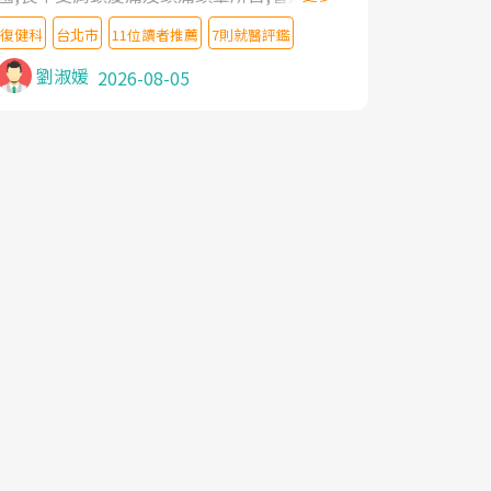
教授,做了各種檢查,也嘗試過西醫打針,中醫
復健科
台北市
11位讀者推薦
7則就醫評鑑
針灸及物理徒手治療都沒有用,後來連吃到嗎
啡類止痛藥都效果有限,只是壓症狀,沒多久就
劉淑媛
2026-08-05
痛起來,多年失眠嚴重影響生活品質. 台灣親
友介紹忠孝醫院杜育才主任是頸頭症候群專
家,上網搜尋杜主任相關文章新聞跟網路評價
之後,下定決心飛回台北找杜醫師診治. 杜主
任的乾針跟增生治療真的很厲害,第一次乾針
就覺得整個肩頸鬆開,回家特別好睡,經過幾次
治療,長年頑疾已經好了大半,杜主任除了打針
超厲害,還會一直交代要改善姿勢跟好好做運
動,看診態度親切溫暖,真的是不可多得的良
醫,大力推荐!