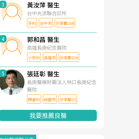
黃汝萍 醫生
3
台中光流聯合診所
牙科
台中市
分享數208
郭和昌 醫生
4
高雄長庚紀念醫院
小兒科
高雄市
分享數226
張廷彰 醫生
5
長庚醫療財團法人林口長庚紀念
醫院
婦產科
桃園市
分享數23
我要推薦良醫