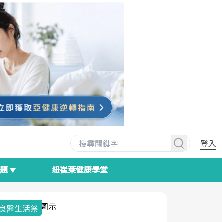
登入
專題
紐崔萊健康學堂
我與健康韌性的距離
荷爾蒙時光
2025健檢