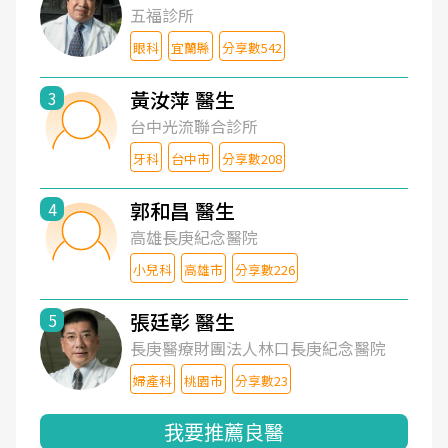
五福診所
眼科
宜蘭縣
分享數542
黃汝萍 醫生
3
台中光流聯合診所
牙科
台中市
分享數208
郭和昌 醫生
4
高雄長庚紀念醫院
小兒科
高雄市
分享數226
張廷彰 醫生
5
長庚醫療財團法人林口長庚紀念醫院
婦產科
桃園市
分享數23
我要推薦良醫