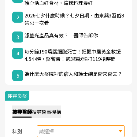
護心活血好食材，這樣料理最好
2026七夕什麼時候？七夕日期、由來與3習俗8
2
禁忌一次看
濾藍光產品真有效？ 醫師告訴你
3
每分鐘190萬腦細胞死亡！把握中風黃金救援
4
4.5小時，醫警告：遇3症狀快打119搶時間
為什麼大醫院裡的病人和護士總是衝來衝去？
5
搜尋良醫
搜尋
醫師
搜尋
醫事機構
科別
請選擇