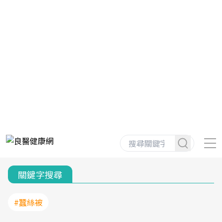
關鍵字搜尋
#蠶絲被