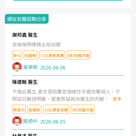
網友就醫經驗分享
謝邦鑫 醫生
很後悔帶媽媽去給他開
骨科
桃園縣
71位讀者推薦
6則就醫評鑑
吳華桐
2026-08-06
陳建翰 醫生
不推此醫生 會言語挑釁並情緒性字眼攻擊病人，不
開設診斷證明書，還會質疑其他醫生的判斷！
更多
婦產科
嘉義縣
20位讀者推薦
2則就醫評鑑
殷迺中
2026-08-05
杜育才 醫生