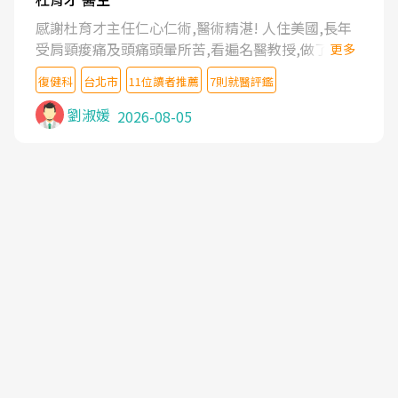
感謝杜育才主任仁心仁術,醫術精湛! 人住美國,長年
受肩頸痠痛及頭痛頭暈所苦,看遍名醫教授,做了各種
更多
檢查,也嘗試過西醫打針,中醫針灸及物理徒手治療都
復健科
台北市
11位讀者推薦
7則就醫評鑑
沒有用,後來連吃到嗎啡類止痛藥都效果有限,只是壓
症狀,沒多久就痛起來,多年失眠嚴重影響生活品質.
劉淑媛
2026-08-05
台灣親友介紹忠孝醫院杜育才主任是頸頭症候群專
家,上網搜尋杜主任相關文章新聞跟網路評價之後,下
定決心飛回台北找杜醫師診治. 杜主任的乾針跟增生
治療真的很厲害,第一次乾針就覺得整個肩頸鬆開,回
家特別好睡,經過幾次治療,長年頑疾已經好了大半,杜
主任除了打針超厲害,還會一直交代要改善姿勢跟好
好做運動,看診態度親切溫暖,真的是不可多得的良醫,
大力推荐!