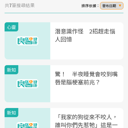
共
7
筆搜尋結果
排序依據：
發布日期
心靈
潛意識作怪 2招趕走惱
人回憶
新知
驚！ 半夜睡覺會咬到嘴
唇是腦梗塞前兆？
新知
「我家的狗從來不咬人，
誰叫你們先惹牠」這是一