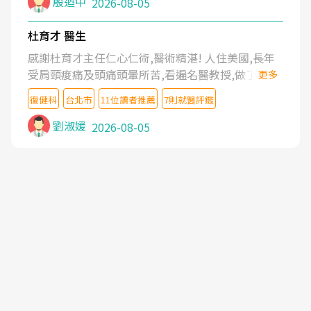
殷迺中
2026-08-05
杜育才 醫生
感謝杜育才主任仁心仁術,醫術精湛! 人住美國,長年
受肩頸痠痛及頭痛頭暈所苦,看遍名醫教授,做了各種
更多
檢查,也嘗試過西醫打針,中醫針灸及物理徒手治療都
復健科
台北市
11位讀者推薦
7則就醫評鑑
沒有用,後來連吃到嗎啡類止痛藥都效果有限,只是壓
症狀,沒多久就痛起來,多年失眠嚴重影響生活品質.
劉淑媛
2026-08-05
台灣親友介紹忠孝醫院杜育才主任是頸頭症候群專
家,上網搜尋杜主任相關文章新聞跟網路評價之後,下
定決心飛回台北找杜醫師診治. 杜主任的乾針跟增生
治療真的很厲害,第一次乾針就覺得整個肩頸鬆開,回
家特別好睡,經過幾次治療,長年頑疾已經好了大半,杜
主任除了打針超厲害,還會一直交代要改善姿勢跟好
好做運動,看診態度親切溫暖,真的是不可多得的良醫,
大力推荐!