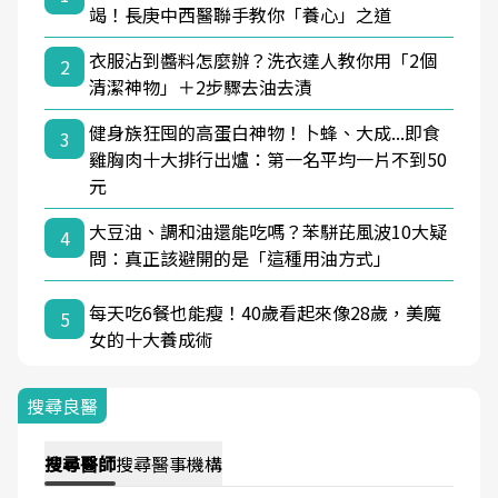
竭！長庚中西醫聯手教你「養心」之道
衣服沾到醬料怎麼辦？洗衣達人教你用「2個
2
清潔神物」＋2步驟去油去漬
健身族狂囤的高蛋白神物！卜蜂、大成...即食
3
雞胸肉十大排行出爐：第一名平均一片不到50
元
大豆油、調和油還能吃嗎？苯駢芘風波10大疑
4
問：真正該避開的是「這種用油方式」
每天吃6餐也能瘦！40歲看起來像28歲，美魔
5
女的十大養成術
搜尋良醫
搜尋
醫師
搜尋
醫事機構