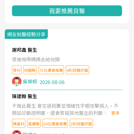
我要推薦良醫
網友就醫經驗分享
謝邦鑫 醫生
很後悔帶媽媽去給他開
骨科
桃園縣
71位讀者推薦
6則就醫評鑑
吳華桐
2026-08-06
陳建翰 醫生
不推此醫生 會言語挑釁並情緒性字眼攻擊病人，不
開設診斷證明書，還會質疑其他醫生的判斷！
更多
婦產科
嘉義縣
20位讀者推薦
2則就醫評鑑