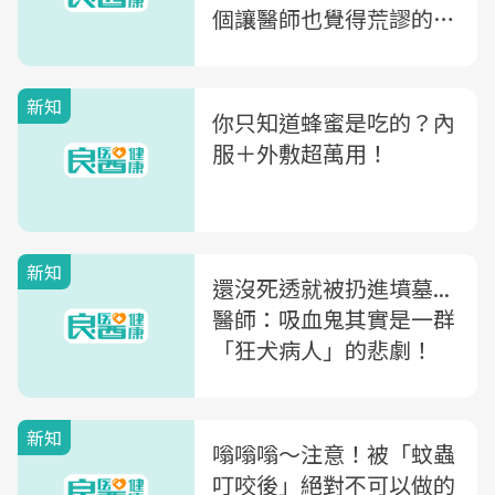
個讓醫師也覺得荒謬的診
間實錄
新知
你只知道蜂蜜是吃的？內
服＋外敷超萬用！
新知
還沒死透就被扔進墳墓...
醫師：吸血鬼其實是一群
「狂犬病人」的悲劇！
新知
嗡嗡嗡～注意！被「蚊蟲
叮咬後」絕對不可以做的