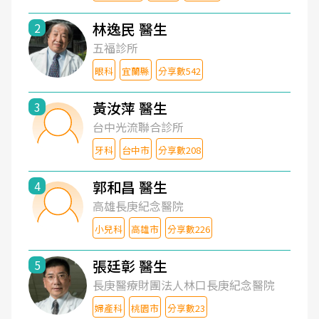
林逸民 醫生
2
五福診所
眼科
宜蘭縣
分享數542
黃汝萍 醫生
3
台中光流聯合診所
牙科
台中市
分享數208
郭和昌 醫生
4
高雄長庚紀念醫院
小兒科
高雄市
分享數226
張廷彰 醫生
5
長庚醫療財團法人林口長庚紀念醫院
婦產科
桃園市
分享數23