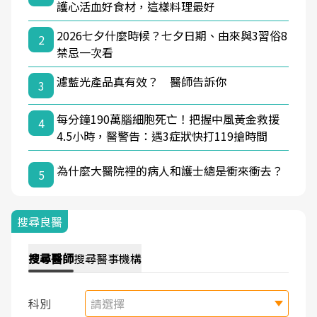
護心活血好食材，這樣料理最好
2026七夕什麼時候？七夕日期、由來與3習俗8
2
禁忌一次看
濾藍光產品真有效？ 醫師告訴你
3
每分鐘190萬腦細胞死亡！把握中風黃金救援
4
4.5小時，醫警告：遇3症狀快打119搶時間
為什麼大醫院裡的病人和護士總是衝來衝去？
5
搜尋良醫
搜尋
醫師
搜尋
醫事機構
科別
請選擇