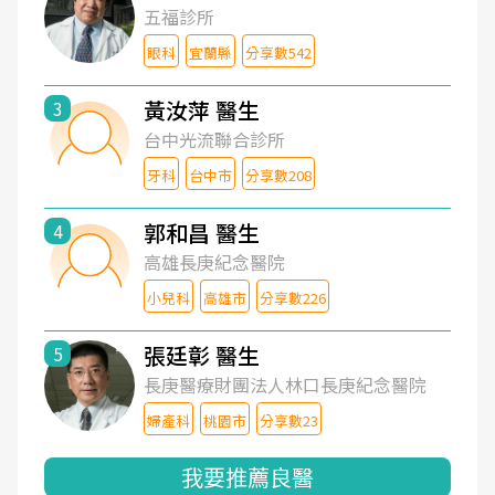
五福診所
眼科
宜蘭縣
分享數542
黃汝萍 醫生
3
台中光流聯合診所
牙科
台中市
分享數208
郭和昌 醫生
4
高雄長庚紀念醫院
小兒科
高雄市
分享數226
張廷彰 醫生
5
長庚醫療財團法人林口長庚紀念醫院
婦產科
桃園市
分享數23
我要推薦良醫