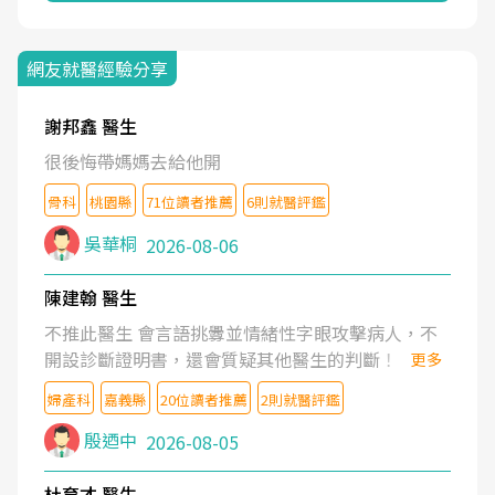
網友就醫經驗分享
謝邦鑫 醫生
很後悔帶媽媽去給他開
骨科
桃園縣
71位讀者推薦
6則就醫評鑑
吳華桐
2026-08-06
陳建翰 醫生
不推此醫生 會言語挑釁並情緒性字眼攻擊病人，不
開設診斷證明書，還會質疑其他醫生的判斷！
更多
婦產科
嘉義縣
20位讀者推薦
2則就醫評鑑
殷迺中
2026-08-05
杜育才 醫生