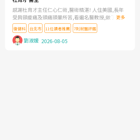
感謝杜育才主任仁心仁術,醫術精湛! 人住美國,長年
受肩頸痠痛及頭痛頭暈所苦,看遍名醫教授,做了各種
更多
檢查,也嘗試過西醫打針,中醫針灸及物理徒手治療都
復健科
台北市
11位讀者推薦
7則就醫評鑑
沒有用,後來連吃到嗎啡類止痛藥都效果有限,只是壓
症狀,沒多久就痛起來,多年失眠嚴重影響生活品質.
劉淑媛
2026-08-05
台灣親友介紹忠孝醫院杜育才主任是頸頭症候群專
家,上網搜尋杜主任相關文章新聞跟網路評價之後,下
定決心飛回台北找杜醫師診治. 杜主任的乾針跟增生
治療真的很厲害,第一次乾針就覺得整個肩頸鬆開,回
家特別好睡,經過幾次治療,長年頑疾已經好了大半,杜
主任除了打針超厲害,還會一直交代要改善姿勢跟好
好做運動,看診態度親切溫暖,真的是不可多得的良醫,
大力推荐!