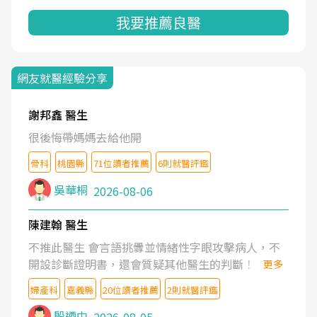
我要推薦良醫
網友就醫經驗分享
謝邦鑫 醫生
很後悔帶媽媽去給他開
骨科
桃園縣
71位讀者推薦
6則就醫評鑑
吳華桐
2026-08-06
陳建翰 醫生
不推此醫生 會言語挑釁並情緒性字眼攻擊病人，不
開設診斷證明書，還會質疑其他醫生的判斷！
更多
婦產科
嘉義縣
20位讀者推薦
2則就醫評鑑
殷迺中