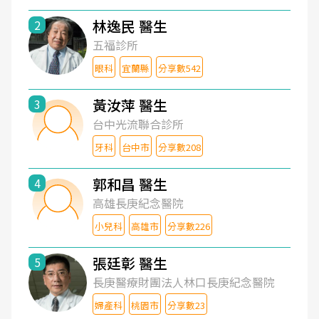
林逸民 醫生
2
五福診所
眼科
宜蘭縣
分享數542
黃汝萍 醫生
3
台中光流聯合診所
牙科
台中市
分享數208
郭和昌 醫生
4
高雄長庚紀念醫院
小兒科
高雄市
分享數226
張廷彰 醫生
5
長庚醫療財團法人林口長庚紀念醫院
婦產科
桃園市
分享數23