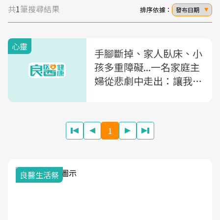
共
1
筆搜尋結果
排序依據：
發布日期
心靈
手腳斷掉、家人臥床、小
孩多重障礙...一名家庭主
婦從悲劇中走出：讓我最
辛苦的是家人，卻也是他
們救了我
1
良醫生活祭