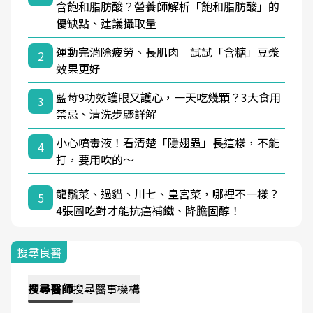
含飽和脂肪酸？營養師解析「飽和脂肪酸」的
優缺點、建議攝取量
運動完消除疲勞、長肌肉 試試「含糖」豆漿
2
效果更好
藍莓9功效護眼又護心，一天吃幾顆？3大食用
3
禁忌、清洗步驟詳解
小心噴毒液！看清楚「隱翅蟲」長這樣，不能
4
打，要用吹的～
龍鬚菜、過貓、川七、皇宮菜，哪裡不一樣？
5
4張圖吃對才能抗癌補鐵、降膽固醇！
搜尋良醫
搜尋
醫師
搜尋
醫事機構