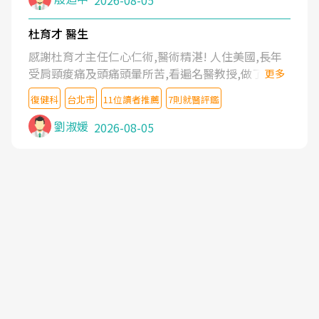
2026-08-05
杜育才 醫生
感謝杜育才主任仁心仁術,醫術精湛! 人住美國,長年
受肩頸痠痛及頭痛頭暈所苦,看遍名醫教授,做了各種
更多
檢查,也嘗試過西醫打針,中醫針灸及物理徒手治療都
復健科
台北市
11位讀者推薦
7則就醫評鑑
沒有用,後來連吃到嗎啡類止痛藥都效果有限,只是壓
症狀,沒多久就痛起來,多年失眠嚴重影響生活品質.
劉淑媛
2026-08-05
台灣親友介紹忠孝醫院杜育才主任是頸頭症候群專
家,上網搜尋杜主任相關文章新聞跟網路評價之後,下
定決心飛回台北找杜醫師診治. 杜主任的乾針跟增生
治療真的很厲害,第一次乾針就覺得整個肩頸鬆開,回
家特別好睡,經過幾次治療,長年頑疾已經好了大半,杜
主任除了打針超厲害,還會一直交代要改善姿勢跟好
好做運動,看診態度親切溫暖,真的是不可多得的良醫,
大力推荐!