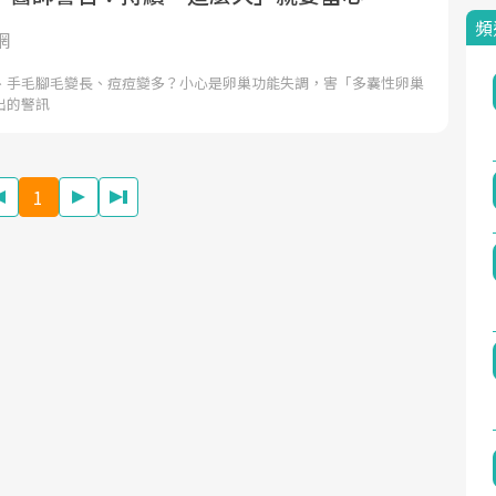
頻
網
、手毛腳毛變長、痘痘變多？小心是卵巢功能失調，害「多囊性卵巢
出的警訊
1