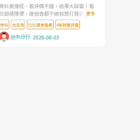
家,上網搜尋杜主任相關文章新聞跟網路評價
骨科黃偉程，看評價不錯，結果大踩雷！看
之後,下定決心飛回台北找杜醫師診治. 杜主
診超級隨便，連檢查都不做就想打發病人，
更多
任的乾針跟增生治療真的很厲害,第一次乾針
還好大的官威 ... 想詢問病情還被陰陽怪氣嘲
就覺得整個肩頸鬆開,回家特別好睡,經過幾次
骨科
台北市
72位讀者推薦
4則就醫評鑑
諷一番。可能好評帶來的大頭症，變得自負
治療,長年頑疾已經好了大半,杜主任除了打針
不尊重病人。醫術也不行，畢竟連檢查都懶
台中分行
2026-08-03
超厲害,還會一直交代要改善姿勢跟好好做運
得做，治療會有用才怪。大家避雷吧！
動,看診態度親切溫暖,真的是不可多得的良
醫,大力推荐!