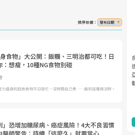
排序依據：
發布日期
瘦身食物」大公開：飯糰、三明治都可吃！日
面對超高齡社會的浪潮，台灣正在快速邁
2025年，就到良醫生活祭體驗「一站式健
：想瘦，10種NG食物別碰
向「健康照護」的新時代。隨著國家政策
康新生活」，從講座、體驗到運動，全面
如「健康台灣推動委員會」與「長照3.0」
啟動你的健康革命！
會
的推進，「預防醫學」已成全民關注的核
壓力瘦身的超商食物平日很忙，沒時間自己煮……遇到這種情況時，
心議題。然而，健檢不只是醫療院所的服
務，更是民眾了解自身健康狀況、啟動健
康管理的重要起點。
前往專題
前往專題
到」恐增加糖尿病、癌症風險！4大不良習慣
中醫師警告：持續「這麼久」就要當心