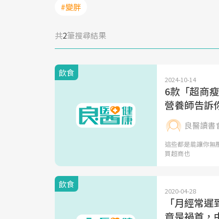
#變胖
共
2
筆搜尋結果
飲食
2024-10-14
6款「超商
營養師告訴你
良醫讀書
這些都是能讓你無
買超商也
飲食
2020-04-28
「月經常遲
竟是禍首，