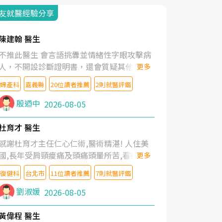
友就醫經驗分享
陳建翰 醫生
不推此醫生 會言語挑釁並情緒性字眼攻擊病
人，不開設診斷證明書，還會質疑其他醫生
更多
的判斷！
婦產科
嘉義縣
20位讀者推薦
2則就醫評鑑
殷迺中
2026-08-05
杜育才 醫生
感謝杜育才主任仁心仁術,醫術精湛! 人住美
國,長年受肩頸痠痛及頭痛頭暈所苦,看遍名醫
更多
教授,做了各種檢查,也嘗試過西醫打針,中醫
復健科
台北市
11位讀者推薦
7則就醫評鑑
針灸及物理徒手治療都沒有用,後來連吃到嗎
啡類止痛藥都效果有限,只是壓症狀,沒多久就
劉淑媛
2026-08-05
痛起來,多年失眠嚴重影響生活品質. 台灣親
友介紹忠孝醫院杜育才主任是頸頭症候群專
黃偉程 醫生