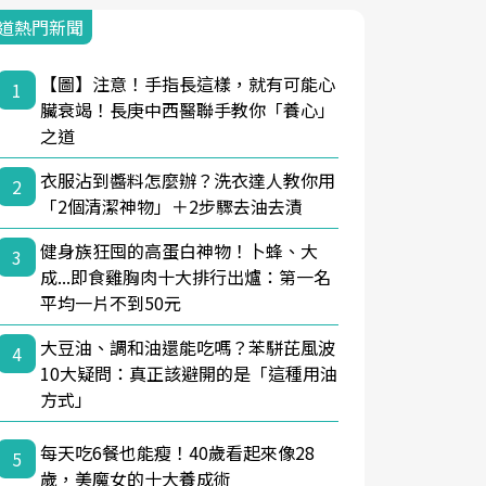
道熱門新聞
【圖】注意！手指長這樣，就有可能心
1
臟衰竭！長庚中西醫聯手教你「養心」
之道
衣服沾到醬料怎麼辦？洗衣達人教你用
2
「2個清潔神物」＋2步驟去油去漬
健身族狂囤的高蛋白神物！卜蜂、大
3
成...即食雞胸肉十大排行出爐：第一名
平均一片不到50元
大豆油、調和油還能吃嗎？苯駢芘風波
4
10大疑問：真正該避開的是「這種用油
方式」
每天吃6餐也能瘦！40歲看起來像28
5
歲，美魔女的十大養成術