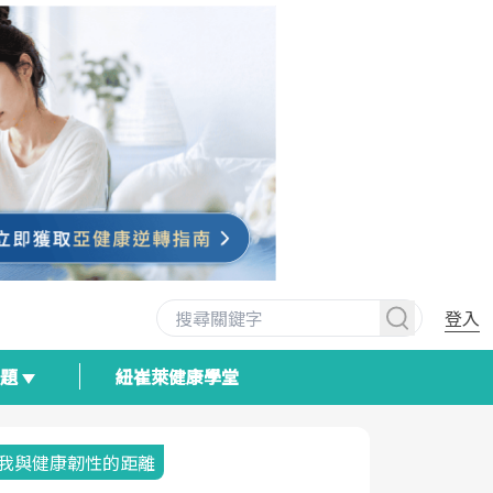
登入
專題
紐崔萊健康學堂
我與健康韌性的距離
荷爾蒙時光
2025健檢