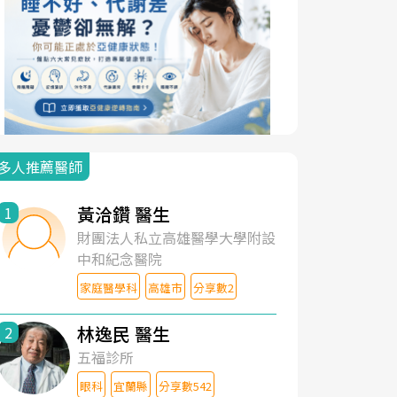
多人推薦醫師
黃洽鑽 醫生
1
財團法人私立高雄醫學大學附設
中和紀念醫院
家庭醫學科
高雄市
分享數2
林逸民 醫生
2
五福診所
眼科
宜蘭縣
分享數542