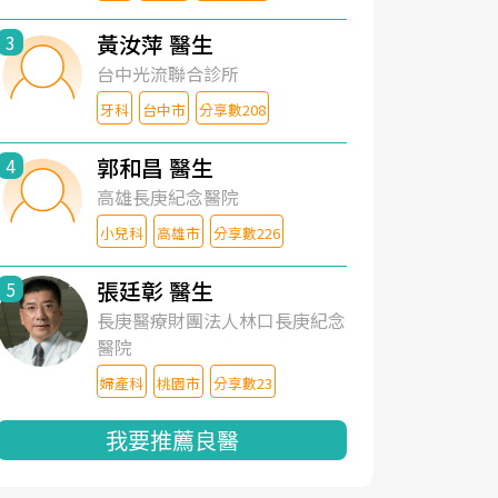
黃汝萍 醫生
3
台中光流聯合診所
牙科
台中市
分享數208
郭和昌 醫生
4
高雄長庚紀念醫院
小兒科
高雄市
分享數226
張廷彰 醫生
5
長庚醫療財團法人林口長庚紀念
醫院
婦產科
桃園市
分享數23
我要推薦良醫