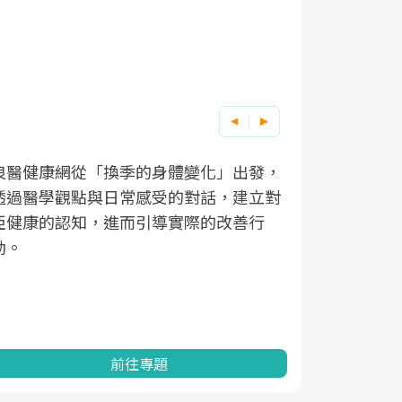
良醫健康網從「換季的身體變化」出發，
根據不同性
因應超高齡
透過醫學觀點與日常感受的對話，建立對
在、未來的
「2025
亞健康的認知，進而引導實際的改善行
知道該如何
促進為目的
動。
健康的關鍵
分析進行全
灣健康促進
前往專題