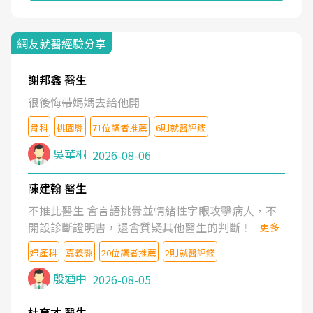
網友就醫經驗分享
謝邦鑫 醫生
很後悔帶媽媽去給他開
骨科
桃園縣
71位讀者推薦
6則就醫評鑑
吳華桐
2026-08-06
陳建翰 醫生
不推此醫生 會言語挑釁並情緒性字眼攻擊病人，不
開設診斷證明書，還會質疑其他醫生的判斷！
更多
婦產科
嘉義縣
20位讀者推薦
2則就醫評鑑
殷迺中
2026-08-05
杜育才 醫生