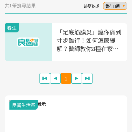
共
1
筆搜尋結果
排序依據：
發布日期
養生
「足底筋膜炎」讓你痛到
寸步難行！如何怎麼緩
解？醫師教你8種在家就
能做的舒緩運動
1
良醫生活祭