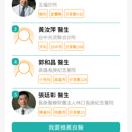
五福診所
眼科
宜蘭縣
分享數542
黃汝萍 醫生
3
台中光流聯合診所
牙科
台中市
分享數208
郭和昌 醫生
4
高雄長庚紀念醫院
小兒科
高雄市
分享數226
張廷彰 醫生
5
長庚醫療財團法人林口長庚紀念醫院
婦產科
桃園市
分享數23
我要推薦良醫