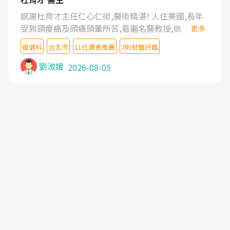
感謝杜育才主任仁心仁術,醫術精湛! 人住美國,長年
受肩頸痠痛及頭痛頭暈所苦,看遍名醫教授,做了各種
更多
檢查,也嘗試過西醫打針,中醫針灸及物理徒手治療都
復健科
台北市
11位讀者推薦
7則就醫評鑑
沒有用,後來連吃到嗎啡類止痛藥都效果有限,只是壓
症狀,沒多久就痛起來,多年失眠嚴重影響生活品質.
劉淑媛
2026-08-05
台灣親友介紹忠孝醫院杜育才主任是頸頭症候群專
家,上網搜尋杜主任相關文章新聞跟網路評價之後,下
定決心飛回台北找杜醫師診治. 杜主任的乾針跟增生
治療真的很厲害,第一次乾針就覺得整個肩頸鬆開,回
家特別好睡,經過幾次治療,長年頑疾已經好了大半,杜
主任除了打針超厲害,還會一直交代要改善姿勢跟好
好做運動,看診態度親切溫暖,真的是不可多得的良醫,
大力推荐!