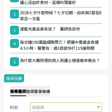
護心活血好食材，這樣料理最好
2026七夕什麼時候？七夕日期、由來與3習俗8
2
禁忌一次看
濾藍光產品真有效？ 醫師告訴你
3
每分鐘190萬腦細胞死亡！把握中風黃金救援
4
4.5小時，醫警告：遇3症狀快打119搶時間
為什麼大醫院裡的病人和護士總是衝來衝去？
5
搜尋良醫
搜尋
醫師
搜尋
醫事機構
科別
請選擇