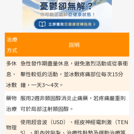
治療
說明
方式
多休
急性發作期盡量休息，避免激烈活動或從事衝
息、
擊性較低的活動，並冰敷疼痛部位每次15分
冰敷
鐘，一天3～4次。
藥物
服用2週非類固醇消炎止痛藥，若疼痛嚴重則
治療
可於局部注射類固醇。
使用超音波（USD）、經皮神經電刺激（TEN
物理
S）、肌內效貼紮、治療性鞋墊及運動治療等