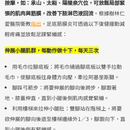
按摩，如：承山、太谿、陽陵泉穴位，可放鬆局部緊
張的肌肉與筋膜，改善下肢淋巴液回流
。根據樹林仁
愛醫院衛教
指出
，足底筋膜炎可透過以下復健運動減
輕疼痛並放鬆足踝緊繃感：
伸展小腿肌群，每動作做十下，每天三次
用毛巾拉腳底板：將毛巾繞過腳底板以雙手拉動
毛巾，使腳底板往身體方向壓，牽拉阿基里斯腱。
腳踩弓箭步：將要伸展的腳向後跨步，腳跟著
地、膝蓋伸直，直到小腿後側肌肉感覺緊繃。
利用樓梯來拉伸小腿肚：雙腳站在階梯上，將要
欲伸展的腳向後退至樓梯邊緣外1／3，腳跟向下，直
到小腿後側有緊繃感。