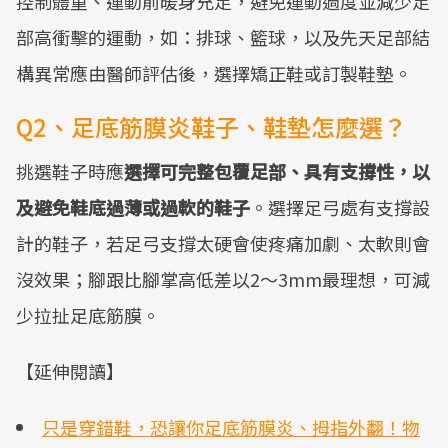
控制體重、運動前暖身充足，避免運動過度並減少足
部高衝擊的運動，如：排球、籃球，以及先天足部結
構異常應由醫師評估後，選擇矯正鞋或訂製鞋墊。
Q2、足底筋膜炎鞋子、鞋墊怎麼選？
挑選鞋子時應
選擇可完整包覆足部、具有支撐性，以
及避免鞋底過薄或過軟的鞋子
。選擇足弓處有支撐設
計的鞋子，若足弓支撐太硬會使疼痛加劇、太軟則會
沒效果；腳跟比腳掌高低差以2～3mm最理想，可減
少拉扯足底筋膜。
【延伸閱讀】
只是穿錯鞋，恐讓你足底筋膜炎、拇指外翻！物