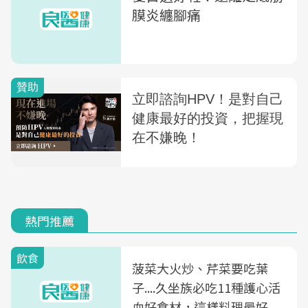
膜炎纏腳痛
熱門推薦
飲食
菠菜大火炒、芹菜要吃葉
子....久坐族必吃11種護心活
血好食材，這樣料理最好