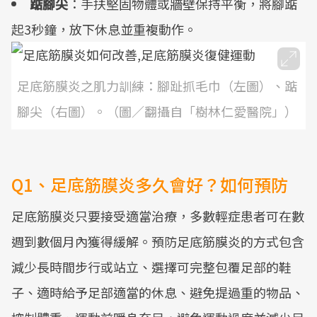
踮腳尖
：手扶堅固物體或牆壁保持平衡，將腳踮
起3秒鐘，放下休息並重複動作。
足底筋膜炎之肌力訓練：腳趾抓毛巾（左圖）、踮
腳尖（右圖）。（圖／翻攝自「樹林仁愛醫院」）
Q1、足底筋膜炎多久會好？如何預防
足底筋膜炎只要接受適當治療，多數輕症患者可在數
週到數個月內獲得緩解。預防足底筋膜炎的方式包含
減少長時間步行或站立、選擇可完整包覆足部的鞋
子、適時給予足部適當的休息、避免提過重的物品、