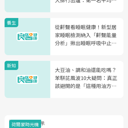
大排行出爐：第一名平均一
片不到50元
養生
從鼾聲看睡眠健康！新型居
家睡眠檢測納入「鼾聲能量
分析」揪出睡眠呼吸中止症
風險
新知
大豆油、調和油還能吃嗎？
苯駢芘風波10大疑問：真正
該避開的是「這種用油方
式」
荷爾蒙時光機