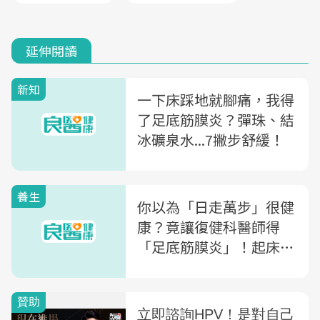
延伸閱讀
新知
一下床踩地就腳痛，我得
了足底筋膜炎？彈珠、結
冰礦泉水...7撇步舒緩！
養生
你以為「日走萬步」很健
康？竟讓復健科醫師得
「足底筋膜炎」！起床前
先做「醒腿暖足操」緩解
腳底疼痛