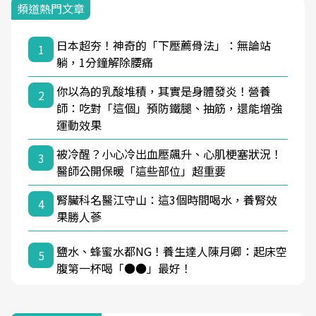
頻道熱門文章
日本超夯！神奇的「下壓薦骨法」：無論站
1
躺，1分鐘解除腰痛
你以為的乳酸堆積，其實是身體發炎！營養
2
師：吃對「這個」預防鐵腿、抽筋，還能增強
運動效果
被冷醒？小心冷出血壓飆升、心肌梗塞狀況！
3
醫師公開保暖「這些部位」超重要
腎臟科名醫江守山：這3個時間喝水，養腎效
4
果勝人蔘
鹽水、蜂蜜水都NG！養生達人陳月卿：起床空
5
腹第一杯喝「●●」最好！