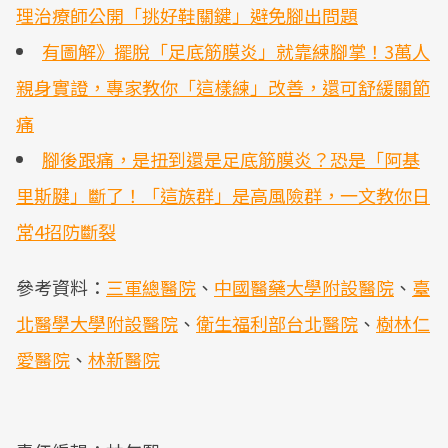
理治療師公開「挑好鞋關鍵」避免腳出問題
有圖解》擺脫「足底筋膜炎」就靠練腳掌！3萬人
親身實證，專家教你「這樣練」改善，還可舒緩關節
痛
腳後跟痛，是扭到還是足底筋膜炎？恐是「阿基
里斯腱」斷了！「這族群」是高風險群，一文教你日
常4招防斷裂
參考資料：
三軍總醫院
、
中國醫藥大學附設醫院
、
臺
北醫學大學附設醫院
、
衛生福利部台北醫院
、
樹林仁
愛醫院
、
林新醫院