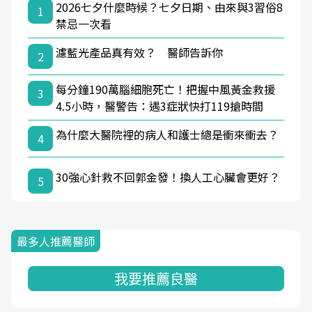
2026七夕什麼時候？七夕日期、由來與3習俗8
1
禁忌一次看
濾藍光產品真有效？ 醫師告訴你
2
每分鐘190萬腦細胞死亡！把握中風黃金救援
3
4.5小時，醫警告：遇3症狀快打119搶時間
為什麼大醫院裡的病人和護士總是衝來衝去？
4
30強心針救不回郭金發！換人工心臟會更好？
5
最多人推薦醫師
我要推薦良醫