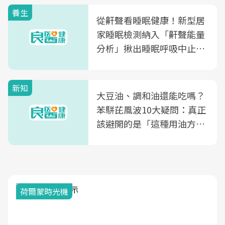
養生
從鼾聲看睡眠健康！新型居
家睡眠檢測納入「鼾聲能量
分析」揪出睡眠呼吸中止症
風險
新知
大豆油、調和油還能吃嗎？
苯駢芘風波10大疑問：真正
該避開的是「這種用油方
式」
荷爾蒙時光機