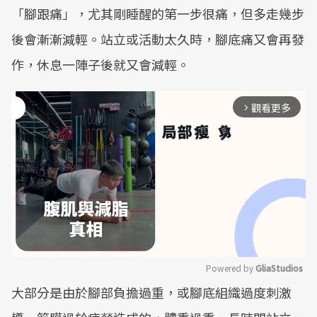
「腳跟痛」，尤其剛睡醒的第一步很痛，但多走幾步
後會漸漸減輕。站立或活動太久時，腳底痛又會再發
作，休息一陣子後就又會減輕。
觀看更多
arrow_forward_ios
Powered by 
GliaStudios
大部分是由於腳部負擔過重，或腳底組織過度刺激
Mute