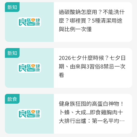
新知
過碳酸鈉怎麼用？不能洗什
麼？哪裡買？5種清潔用途
與比例一次懂
新知
2026七夕什麼時候？七夕日
期、由來與3習俗8禁忌一次
看
飲食
健身族狂囤的高蛋白神物！
卜蜂、大成...即食雞胸肉十
大排行出爐：第一名平均一
片不到50元