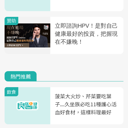
熱門推薦
飲食
菠菜大火炒、芹菜要吃葉
子....久坐族必吃11種護心活
血好食材，這樣料理最好