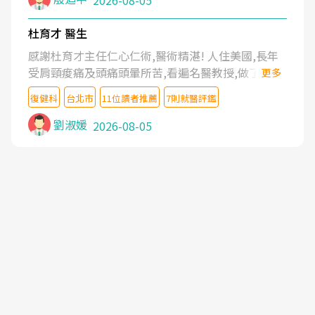
2026-08-05
杜育才 醫生
感謝杜育才主任仁心仁術,醫術精湛! 人住美國,長年
受肩頸痠痛及頭痛頭暈所苦,看遍名醫教授,做了各種
更多
檢查,也嘗試過西醫打針,中醫針灸及物理徒手治療都
復健科
台北市
11位讀者推薦
7則就醫評鑑
沒有用,後來連吃到嗎啡類止痛藥都效果有限,只是壓
症狀,沒多久就痛起來,多年失眠嚴重影響生活品質.
劉淑媛
2026-08-05
台灣親友介紹忠孝醫院杜育才主任是頸頭症候群專
家,上網搜尋杜主任相關文章新聞跟網路評價之後,下
定決心飛回台北找杜醫師診治. 杜主任的乾針跟增生
治療真的很厲害,第一次乾針就覺得整個肩頸鬆開,回
家特別好睡,經過幾次治療,長年頑疾已經好了大半,杜
主任除了打針超厲害,還會一直交代要改善姿勢跟好
好做運動,看診態度親切溫暖,真的是不可多得的良醫,
大力推荐!