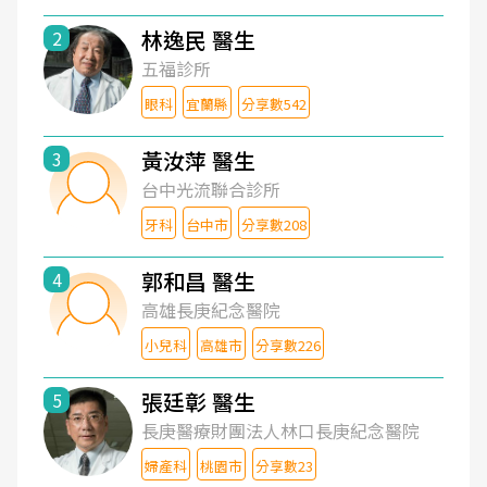
林逸民 醫生
2
五福診所
眼科
宜蘭縣
分享數542
黃汝萍 醫生
3
台中光流聯合診所
牙科
台中市
分享數208
郭和昌 醫生
4
高雄長庚紀念醫院
小兒科
高雄市
分享數226
張廷彰 醫生
5
長庚醫療財團法人林口長庚紀念醫院
婦產科
桃園市
分享數23