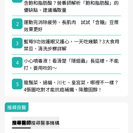
含飽和脂肪酸？營養師解析「飽和脂肪酸」的
優缺點、建議攝取量
運動完消除疲勞、長肌肉 試試「含糖」豆漿
2
效果更好
藍莓9功效護眼又護心，一天吃幾顆？3大食用
3
禁忌、清洗步驟詳解
小心噴毒液！看清楚「隱翅蟲」長這樣，不能
4
打，要用吹的～
龍鬚菜、過貓、川七、皇宮菜，哪裡不一樣？
5
4張圖吃對才能抗癌補鐵、降膽固醇！
搜尋良醫
搜尋
醫師
搜尋
醫事機構