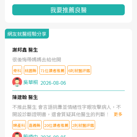
我要推薦良醫
網友就醫經驗分享
謝邦鑫 醫生
很後悔帶媽媽去給他開
骨科
桃園縣
71位讀者推薦
6則就醫評鑑
吳華桐
2026-08-06
陳建翰 醫生
不推此醫生 會言語挑釁並情緒性字眼攻擊病人，不
開設診斷證明書，還會質疑其他醫生的判斷！
更多
婦產科
嘉義縣
20位讀者推薦
2則就醫評鑑
殷迺中