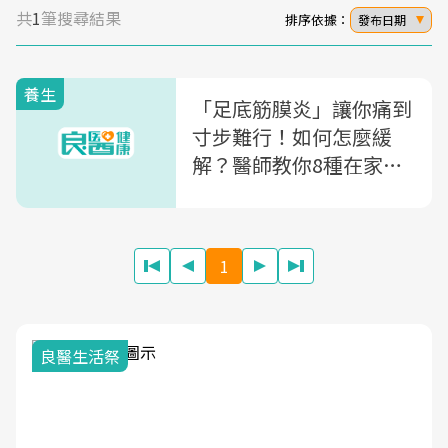
共
1
筆搜尋結果
排序依據：
發布日期
養生
「足底筋膜炎」讓你痛到
寸步難行！如何怎麼緩
解？醫師教你8種在家就
能做的舒緩運動
1
良醫生活祭