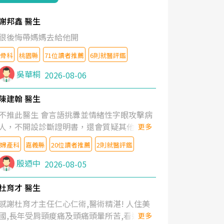
謝邦鑫 醫生
很後悔帶媽媽去給他開
骨科
桃園縣
71位讀者推薦
6則就醫評鑑
吳華桐
2026-08-06
陳建翰 醫生
不推此醫生 會言語挑釁並情緒性字眼攻擊病
人，不開設診斷證明書，還會質疑其他醫生
更多
的判斷！
婦產科
嘉義縣
20位讀者推薦
2則就醫評鑑
殷迺中
2026-08-05
杜育才 醫生
感謝杜育才主任仁心仁術,醫術精湛! 人住美
國,長年受肩頸痠痛及頭痛頭暈所苦,看遍名醫
更多