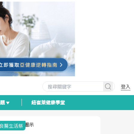
登入
專題
紐崔萊健康學堂
良醫生活祭
我與健康韌
荷爾蒙時光
2025健檢