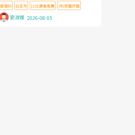
教授,做了各種檢查,也嘗試過西醫打針,中醫
復健科
台北市
11位讀者推薦
7則就醫評鑑
針灸及物理徒手治療都沒有用,後來連吃到嗎
啡類止痛藥都效果有限,只是壓症狀,沒多久就
劉淑媛
2026-08-05
痛起來,多年失眠嚴重影響生活品質. 台灣親
友介紹忠孝醫院杜育才主任是頸頭症候群專
家,上網搜尋杜主任相關文章新聞跟網路評價
之後,下定決心飛回台北找杜醫師診治. 杜主
任的乾針跟增生治療真的很厲害,第一次乾針
就覺得整個肩頸鬆開,回家特別好睡,經過幾次
治療,長年頑疾已經好了大半,杜主任除了打針
超厲害,還會一直交代要改善姿勢跟好好做運
動,看診態度親切溫暖,真的是不可多得的良
醫,大力推荐!