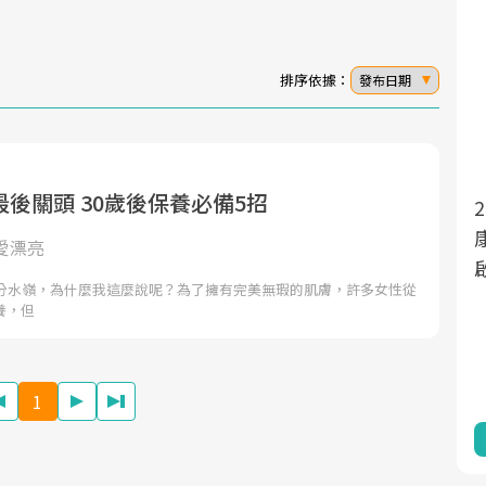
排序依據：
發布日期
後關頭 30歲後保養必備5招
面對超高齡社會的浪潮，台灣正在快速邁
向「健康照護」的新時代。隨著國家政策
愛漂亮
如「健康台灣推動委員會」與「長照3.0」
的分水嶺，為什麼我這麼說呢？為了擁有完美無瑕的肌膚，許多女性從
的推進，「預防醫學」已成全民關注的核
養，但
心議題。然而，健檢不只是醫療院所的服
務，更是民眾了解自身健康狀況、啟動健
康管理的重要起點。
1
前往專題