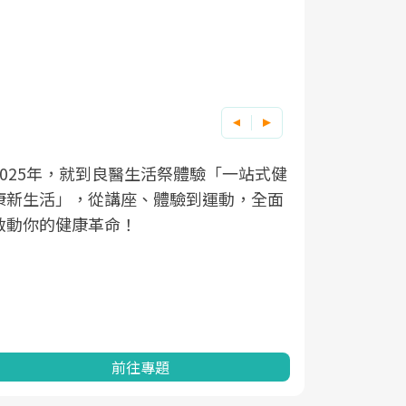
2025年，就到良醫生活祭體驗「一站式健
良醫健康網
根據不同性
因應超高齡
康新生活」，從講座、體驗到運動，全面
透過醫學觀
在、未來的
「2025
啟動你的健康革命！
亞健康的認
知道該如何
促進為目的
動。
健康的關鍵
分析進行全
灣健康促進
前往專題