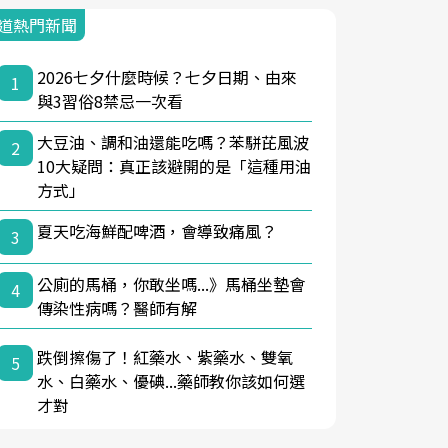
道熱門新聞
2026七夕什麼時候？七夕日期、由來
1
與3習俗8禁忌一次看
大豆油、調和油還能吃嗎？苯駢芘風波
2
10大疑問：真正該避開的是「這種用油
方式」
夏天吃海鮮配啤酒，會導致痛風？
3
公廁的馬桶，你敢坐嗎...》馬桶坐墊會
4
傳染性病嗎？醫師有解
跌倒擦傷了！紅藥水、紫藥水、雙氧
5
水、白藥水、優碘...藥師教你該如何選
才對