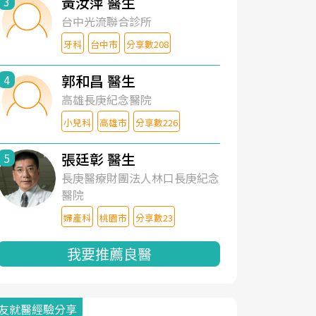
黃汝萍 醫生
3
台中光流聯合診所
牙科
台中市
分享數208
郭和昌 醫生
4
高雄長庚紀念醫院
小兒科
高雄市
分享數226
張廷彰 醫生
5
長庚醫療財團法人林口長庚紀念
醫院
婦產科
桃園市
分享數23
我要推薦良醫
友就醫經驗分享