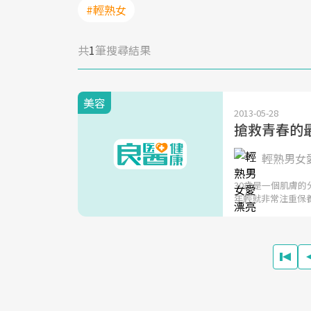
#輕熟女
共
1
筆搜尋結果
美容
2013-05-28
搶救青春的最
輕熟男女
30歲是一個肌膚
年輕就非常注重保