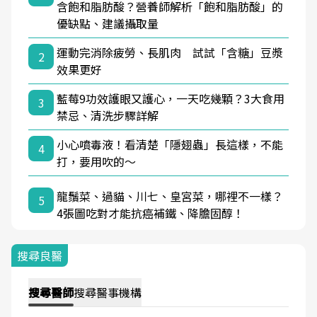
含飽和脂肪酸？營養師解析「飽和脂肪酸」的
優缺點、建議攝取量
運動完消除疲勞、長肌肉 試試「含糖」豆漿
2
效果更好
藍莓9功效護眼又護心，一天吃幾顆？3大食用
3
禁忌、清洗步驟詳解
小心噴毒液！看清楚「隱翅蟲」長這樣，不能
4
打，要用吹的～
龍鬚菜、過貓、川七、皇宮菜，哪裡不一樣？
5
4張圖吃對才能抗癌補鐵、降膽固醇！
搜尋良醫
搜尋
醫師
搜尋
醫事機構