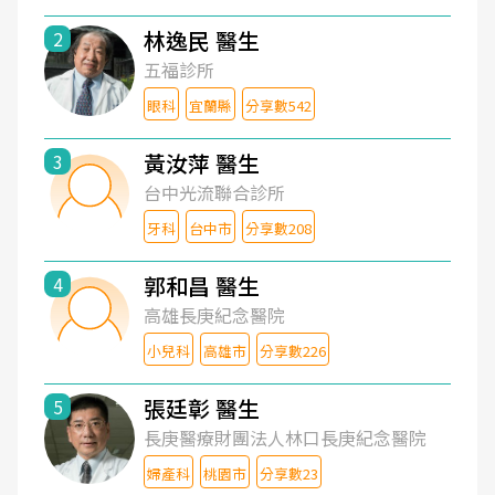
林逸民 醫生
2
五福診所
眼科
宜蘭縣
分享數542
黃汝萍 醫生
3
台中光流聯合診所
牙科
台中市
分享數208
郭和昌 醫生
4
高雄長庚紀念醫院
小兒科
高雄市
分享數226
張廷彰 醫生
5
長庚醫療財團法人林口長庚紀念醫院
婦產科
桃園市
分享數23