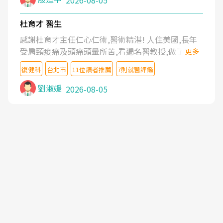
2026-08-05
杜育才 醫生
感謝杜育才主任仁心仁術,醫術精湛! 人住美國,長年
受肩頸痠痛及頭痛頭暈所苦,看遍名醫教授,做了各種
更多
檢查,也嘗試過西醫打針,中醫針灸及物理徒手治療都
復健科
台北市
11位讀者推薦
7則就醫評鑑
沒有用,後來連吃到嗎啡類止痛藥都效果有限,只是壓
症狀,沒多久就痛起來,多年失眠嚴重影響生活品質.
劉淑媛
2026-08-05
台灣親友介紹忠孝醫院杜育才主任是頸頭症候群專
家,上網搜尋杜主任相關文章新聞跟網路評價之後,下
定決心飛回台北找杜醫師診治. 杜主任的乾針跟增生
治療真的很厲害,第一次乾針就覺得整個肩頸鬆開,回
家特別好睡,經過幾次治療,長年頑疾已經好了大半,杜
主任除了打針超厲害,還會一直交代要改善姿勢跟好
好做運動,看診態度親切溫暖,真的是不可多得的良醫,
大力推荐!