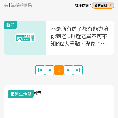
共
1
筆搜尋結果
排序依據：
發布日期
新知
不是所有房子都有能力陪
你到老...挑選老屋不可不
知的2大重點，專家：小
心「這時期」興建的房子
比你還短命
1
良醫生活祭