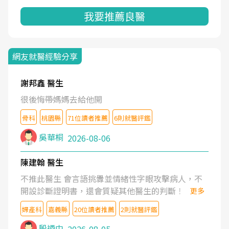
我要推薦良醫
網友就醫經驗分享
謝邦鑫 醫生
很後悔帶媽媽去給他開
骨科
桃園縣
71位讀者推薦
6則就醫評鑑
吳華桐
2026-08-06
陳建翰 醫生
不推此醫生 會言語挑釁並情緒性字眼攻擊病人，不
開設診斷證明書，還會質疑其他醫生的判斷！
更多
婦產科
嘉義縣
20位讀者推薦
2則就醫評鑑
殷迺中