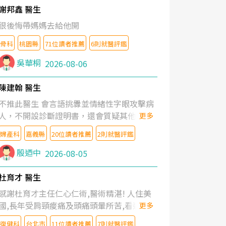
謝邦鑫 醫生
很後悔帶媽媽去給他開
骨科
桃園縣
71位讀者推薦
6則就醫評鑑
吳華桐
2026-08-06
陳建翰 醫生
不推此醫生 會言語挑釁並情緒性字眼攻擊病
人，不開設診斷證明書，還會質疑其他醫生
更多
的判斷！
婦產科
嘉義縣
20位讀者推薦
2則就醫評鑑
殷迺中
2026-08-05
杜育才 醫生
感謝杜育才主任仁心仁術,醫術精湛! 人住美
國,長年受肩頸痠痛及頭痛頭暈所苦,看遍名醫
更多
教授,做了各種檢查,也嘗試過西醫打針,中醫
復健科
台北市
11位讀者推薦
7則就醫評鑑