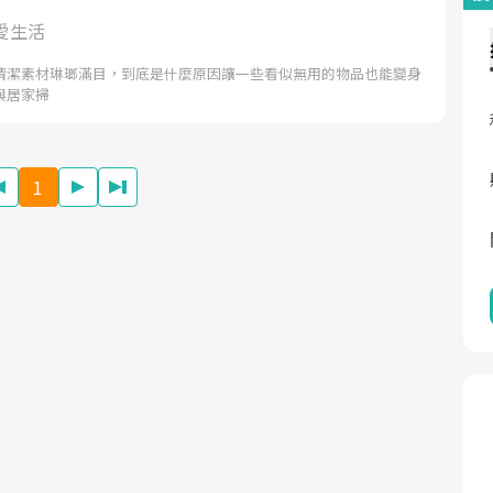
愛生活
清潔素材琳瑯滿目，到底是什麼原因讓一些看似無用的物品也能變身
與居家掃
1