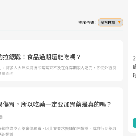
排序依據：
發布日期
的拉鋸戰！食品過期還能吃嗎？
面對超高齡社會的浪潮，台灣正在快速邁
2025年，就到良醫生活祭體驗「一站式健
向「健康照護」的新時代。隨著國家政策
康新生活」，從講座、體驗到運動，全面
利，許多人大肆採買後卻常常來不及在保存期限內吃完，即使外觀良
考量而將
如「健康台灣推動委員會」與「長照3.0」
啟動你的健康革命！
的推進，「預防醫學」已成全民關注的核
心議題。然而，健檢不只是醫療院所的服
務，更是民眾了解自身健康狀況、啟動健
易傷胃，所以吃藥一定要加胃藥是真的嗎？
康管理的重要起點。
簿
前往專題
前往專題
誤觀念為吃西藥會傷腸胃，因此會要求醫師加開胃藥，或自行到藥局
稱的胃藥