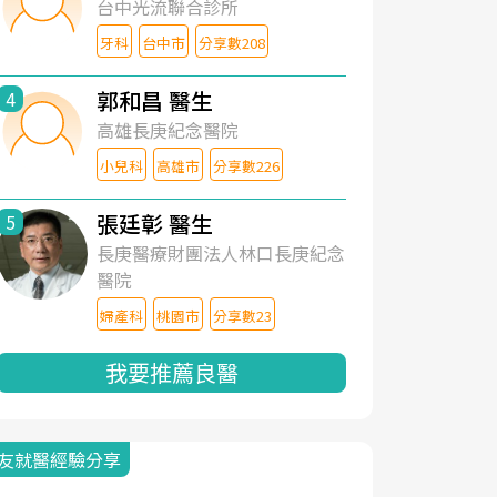
台中光流聯合診所
牙科
台中市
分享數208
郭和昌 醫生
4
高雄長庚紀念醫院
小兒科
高雄市
分享數226
張廷彰 醫生
5
長庚醫療財團法人林口長庚紀念
醫院
婦產科
桃園市
分享數23
我要推薦良醫
友就醫經驗分享