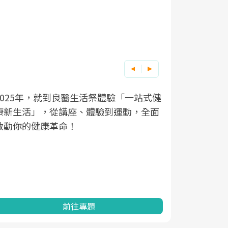
良醫健康網從「換季的身體變化」出發，
根據不同性
因應超高齡
透過醫學觀點與日常感受的對話，建立對
在、未來的
「2025
亞健康的認知，進而引導實際的改善行
知道該如何
促進為目的
動。
健康的關鍵
分析進行全
灣健康促進
前往專題