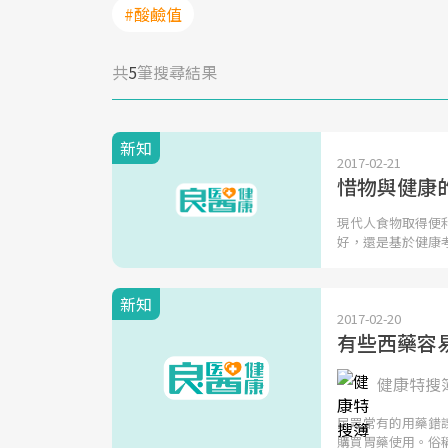
#酸鹼值
共
5
筆搜尋結果
新知
2017-02-21
惜物與健康
現代人食物取得便
好，還是基於健康
新知
2017-02-20
有些西藥容
健康特搜
民眾常有的用藥錯
購買胃藥使用。俗