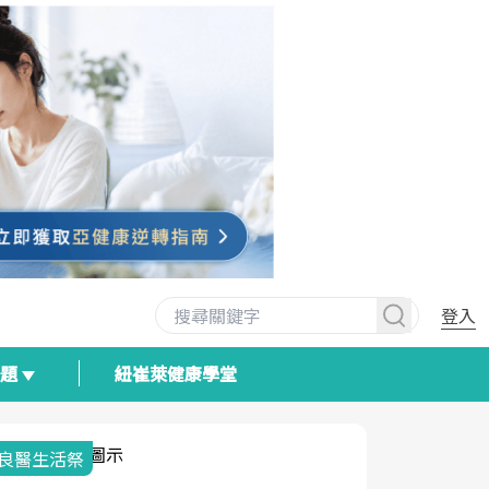
登入
專題
紐崔萊健康學堂
我與健康韌性的距離
荷爾蒙時光
2025健檢