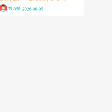
針灸及物理徒手治療都沒有用,後來連吃到嗎
啡類止痛藥都效果有限,只是壓症狀,沒多久就
劉淑媛
2026-08-05
痛起來,多年失眠嚴重影響生活品質. 台灣親
友介紹忠孝醫院杜育才主任是頸頭症候群專
家,上網搜尋杜主任相關文章新聞跟網路評價
之後,下定決心飛回台北找杜醫師診治. 杜主
任的乾針跟增生治療真的很厲害,第一次乾針
就覺得整個肩頸鬆開,回家特別好睡,經過幾次
治療,長年頑疾已經好了大半,杜主任除了打針
超厲害,還會一直交代要改善姿勢跟好好做運
動,看診態度親切溫暖,真的是不可多得的良
醫,大力推荐!