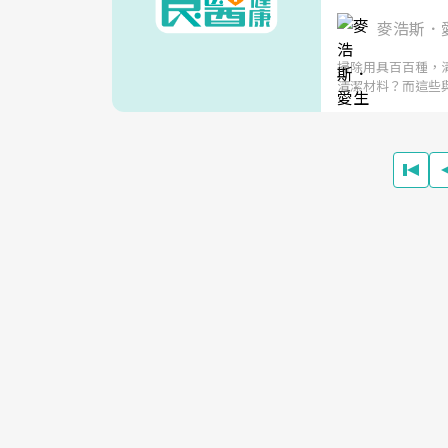
麥浩斯．
掃除用具百百種，
清潔材料？而這些