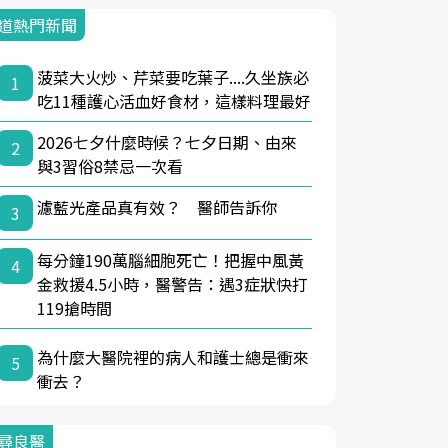
道熱門新聞
菠菜大火炒、芹菜要吃葉子....久坐族必
1
吃11種護心活血好食材，這樣料理最好
2026七夕什麼時候？七夕日期、由來
2
與3習俗8禁忌一次看
濾藍光產品真有效？ 醫師告訴你
3
每分鐘190萬腦細胞死亡！把握中風黃
4
金救援4.5小時，醫警告：遇3症狀快打
119搶時間
為什麼大醫院裡的病人和護士總是衝來
5
衝去？
尋良醫