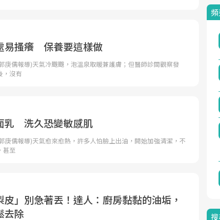
頻
處易搔癢 保養要這樣做
者郭庚儒報導)天氣冷颼颼，泡溫泉取暖兼護膚；但醫師診間觀察發
後，沒有
面乳 洗久恐變敏感肌
者郭庚儒報導)天氣愈來愈熱，許多人怕臉上出油，開始加強清潔，不
，甚至
梨皮」別急著丟！達人：廚房黏黏的油垢，
鬆去除
搜