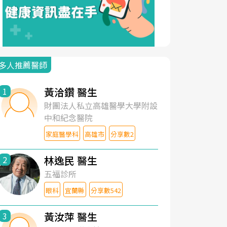
多人推薦醫師
黃洽鑽 醫生
1
財團法人私立高雄醫學大學附設
中和紀念醫院
家庭醫學科
高雄市
分享數2
林逸民 醫生
2
五福診所
眼科
宜蘭縣
分享數542
黃汝萍 醫生
3