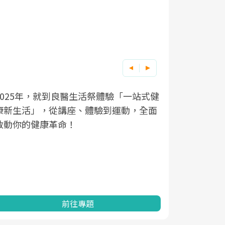
良醫健康網從「換季的身體變化」出發，
根據不同性
因應超高齡
透過醫學觀點與日常感受的對話，建立對
在、未來的
「2025
亞健康的認知，進而引導實際的改善行
知道該如何
促進為目的
動。
健康的關鍵
分析進行全
灣健康促進
前往專題