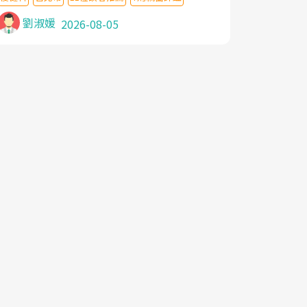
針灸及物理徒手治療都沒有用,後來連吃到嗎
啡類止痛藥都效果有限,只是壓症狀,沒多久就
劉淑媛
2026-08-05
痛起來,多年失眠嚴重影響生活品質. 台灣親
友介紹忠孝醫院杜育才主任是頸頭症候群專
家,上網搜尋杜主任相關文章新聞跟網路評價
之後,下定決心飛回台北找杜醫師診治. 杜主
任的乾針跟增生治療真的很厲害,第一次乾針
就覺得整個肩頸鬆開,回家特別好睡,經過幾次
治療,長年頑疾已經好了大半,杜主任除了打針
超厲害,還會一直交代要改善姿勢跟好好做運
動,看診態度親切溫暖,真的是不可多得的良
醫,大力推荐!