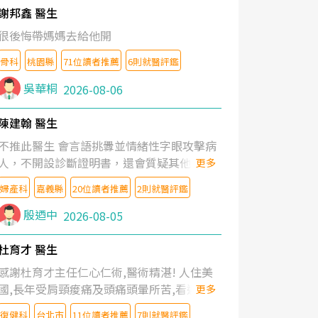
謝邦鑫 醫生
很後悔帶媽媽去給他開
骨科
桃園縣
71位讀者推薦
6則就醫評鑑
吳華桐
2026-08-06
陳建翰 醫生
不推此醫生 會言語挑釁並情緒性字眼攻擊病
人，不開設診斷證明書，還會質疑其他醫生
更多
的判斷！
婦產科
嘉義縣
20位讀者推薦
2則就醫評鑑
殷迺中
2026-08-05
杜育才 醫生
感謝杜育才主任仁心仁術,醫術精湛! 人住美
國,長年受肩頸痠痛及頭痛頭暈所苦,看遍名醫
更多
教授,做了各種檢查,也嘗試過西醫打針,中醫
復健科
台北市
11位讀者推薦
7則就醫評鑑