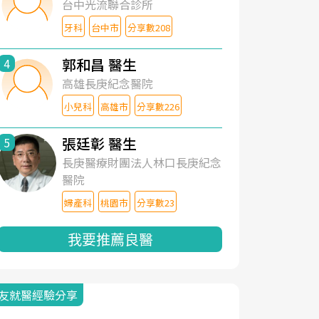
台中光流聯合診所
牙科
台中市
分享數208
郭和昌 醫生
4
高雄長庚紀念醫院
小兒科
高雄市
分享數226
張廷彰 醫生
5
長庚醫療財團法人林口長庚紀念
醫院
婦產科
桃園市
分享數23
我要推薦良醫
友就醫經驗分享