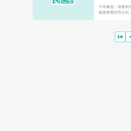
今年暑假，身著粉
被蜜蜂螫咬而尖叫