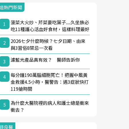
道熱門新聞
菠菜大火炒、芹菜要吃葉子....久坐族必
1
吃11種護心活血好食材，這樣料理最好
2026七夕什麼時候？七夕日期、由來
2
與3習俗8禁忌一次看
濾藍光產品真有效？ 醫師告訴你
3
每分鐘190萬腦細胞死亡！把握中風黃
4
金救援4.5小時，醫警告：遇3症狀快打
119搶時間
為什麼大醫院裡的病人和護士總是衝來
5
衝去？
尋良醫