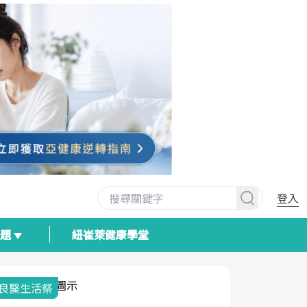
登入
專題
紐崔萊健康學堂
我與健康韌性的距離
荷爾蒙時光
2025健檢