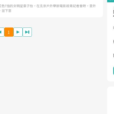
紅色T恤的女明星章子怡，在北京戶外舉辦電影殺青記者會時，意外
，並下意
1