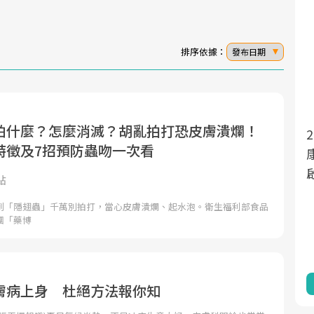
排序依據：
發布日期
怕什麼？怎麼消滅？胡亂拍打恐皮膚潰爛！
面對超高齡社會的浪潮，台灣正在快速邁
2025年，就到良醫生活祭體驗「一站式健
特徵及7招預防蟲吻一次看
向「健康照護」的新時代。隨著國家政策
康新生活」，從講座、體驗到運動，全面
如「健康台灣推動委員會」與「長照3.0」
啟動你的健康革命！
點
的推進，「預防醫學」已成全民關注的核
到「隱翅蟲」千萬別拍打，當心皮膚潰爛、起水泡。衛生福利部食品
心議題。然而，健檢不只是醫療院所的服
團「藥博
務，更是民眾了解自身健康狀況、啟動健
康管理的重要起點。
前往專題
前往專題
膚病上身 杜絕方法報你知