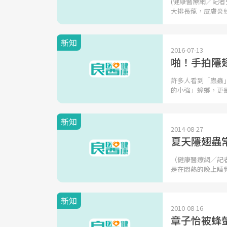
(健康醫療網／記
大排長龍，皮膚炎
新知
2016-07-13
啪！手拍隱
許多人看到「蟲蟲
的小強」蟑螂，更
新知
2014-08-27
夏天隱翅蟲
（健康醫療網／記
是在悶熱的晚上睡
新知
2010-08-16
章子怡被蜂