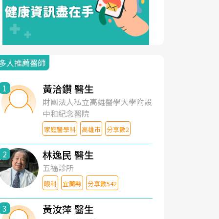
多人推薦醫師
黃洽鑽 醫生
1
財團法人私立高雄醫學大學附設
中和紀念醫院
家庭醫學科
高雄市
分享數2
林逸民 醫生
2
五福診所
眼科
宜蘭縣
分享數542
黃汝萍 醫生
3