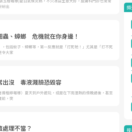
者張玉櫻報導)夏日氣候炎熱，不只冰店生意大好，皮膚科門診也常常
紛紛出
頻
翅蟲、蟑螂 危機就在你身邊！
」，包括蚊子、蟑螂等，第一反應就是「打死牠！」尤其是「打不死
是令大家
常出沒 毒液濺臉恐毀容
者曾楷婷報導）夏天到戶外遊玩，或是在下雨溼熱的傍晚過後，甚至
覺前，突
螫處理不當？
搜