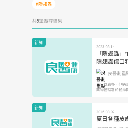
#隱翅蟲
共
5
筆搜尋結果
新知
2023-08-14
「隱翅蟲」
隱翅蟲傷口
良醫劃重
夏日蚊蟲多，但遇
藥物管理署於粉絲
新知
2016-08-02
夏日各種皮