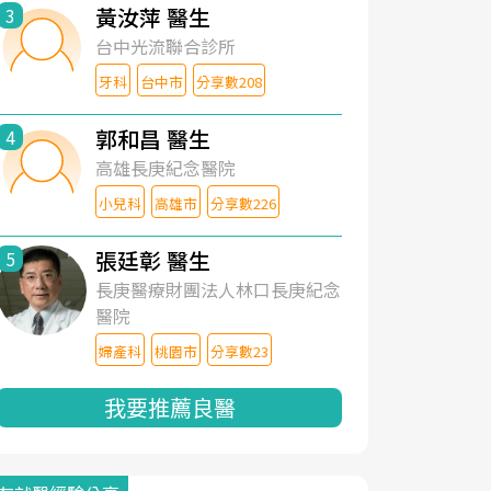
黃汝萍 醫生
3
台中光流聯合診所
牙科
台中市
分享數208
郭和昌 醫生
4
高雄長庚紀念醫院
小兒科
高雄市
分享數226
張廷彰 醫生
5
長庚醫療財團法人林口長庚紀念
醫院
婦產科
桃園市
分享數23
我要推薦良醫