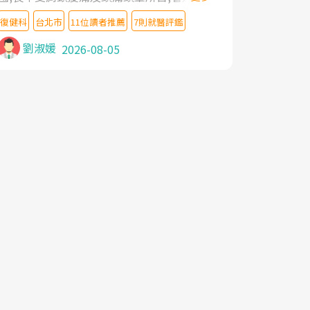
教授,做了各種檢查,也嘗試過西醫打針,中醫
復健科
台北市
11位讀者推薦
7則就醫評鑑
針灸及物理徒手治療都沒有用,後來連吃到嗎
啡類止痛藥都效果有限,只是壓症狀,沒多久就
劉淑媛
2026-08-05
痛起來,多年失眠嚴重影響生活品質. 台灣親
友介紹忠孝醫院杜育才主任是頸頭症候群專
家,上網搜尋杜主任相關文章新聞跟網路評價
之後,下定決心飛回台北找杜醫師診治. 杜主
任的乾針跟增生治療真的很厲害,第一次乾針
就覺得整個肩頸鬆開,回家特別好睡,經過幾次
治療,長年頑疾已經好了大半,杜主任除了打針
超厲害,還會一直交代要改善姿勢跟好好做運
動,看診態度親切溫暖,真的是不可多得的良
醫,大力推荐!