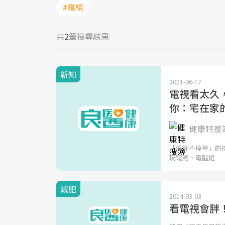
#電視
共
2
筆搜尋結果
新知
2021-06-17
電視看太久
你：宅在家
健康特搜
「停課不停學」的
玩電動、電腦遊
減肥
2014-03-03
看電視會胖！