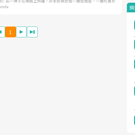
你》前一陣子在網路上熱播，許多迷哥迷姐一邊追進度，一邊吃著女
mda
頻
1