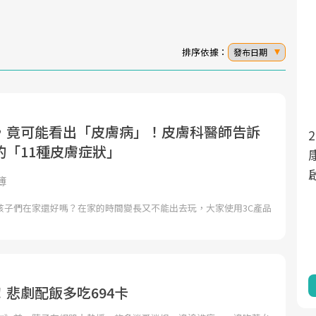
排序依據：
發布日期
，竟可能看出「皮膚病」！皮膚科醫師告訴
面對超高齡社會的浪潮，台灣正在快速邁
的「11種皮膚症狀」
向「健康照護」的新時代。隨著國家政策
如「健康台灣推動委員會」與「長照3.0」
簿
的推進，「預防醫學」已成全民關注的核
孩子們在家還好嗎？在家的時間變長又不能出去玩，大家使用3C產品
心議題。然而，健檢不只是醫療院所的服
務，更是民眾了解自身健康狀況、啟動健
康管理的重要起點。
前往專題
悲劇配飯多吃694卡