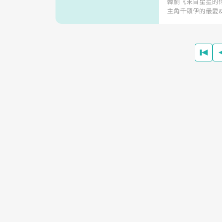
韓劇《來自星星的
主角千頌伊的最愛&