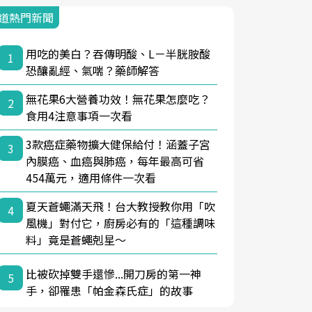
道熱門新聞
用吃的美白？吞傳明酸、L－半胱胺酸
1
恐釀亂經、氣喘？藥師解答
無花果6大營養功效！無花果怎麼吃？
2
食用4注意事項一次看
3款癌症藥物擴大健保給付！涵蓋子宮
3
內膜癌、血癌與肺癌，每年最高可省
454萬元，適用條件一次看
夏天蒼蠅滿天飛！台大教授教你用「吹
4
風機」對付它，廚房必有的「這種調味
料」竟是蒼蠅剋星～
比被砍掉雙手還慘...開刀房的第一神
5
手，卻罹患「帕金森氏症」的故事