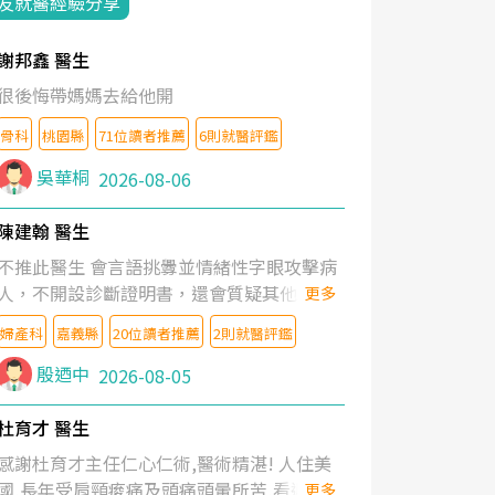
友就醫經驗分享
謝邦鑫 醫生
很後悔帶媽媽去給他開
骨科
桃園縣
71位讀者推薦
6則就醫評鑑
吳華桐
2026-08-06
陳建翰 醫生
不推此醫生 會言語挑釁並情緒性字眼攻擊病
人，不開設診斷證明書，還會質疑其他醫生
更多
的判斷！
婦產科
嘉義縣
20位讀者推薦
2則就醫評鑑
殷迺中
2026-08-05
杜育才 醫生
感謝杜育才主任仁心仁術,醫術精湛! 人住美
國,長年受肩頸痠痛及頭痛頭暈所苦,看遍名醫
更多