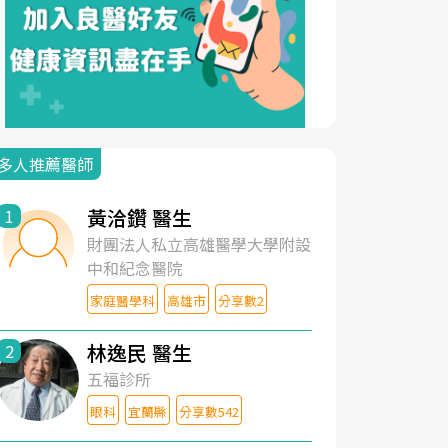
多人推薦醫師
黃洽鑽 醫生
1
財團法人私立高雄醫學大學附設
中和紀念醫院
家庭醫學科
高雄市
分享數2
林逸民 醫生
2
五福診所
眼科
宜蘭縣
分享數542