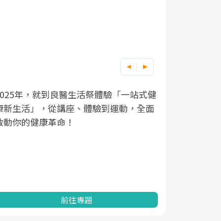
2025年，就到良醫生活祭體驗「一站式健
良醫健康網
根據不同性
因應超高齡
康新生活」，從講座、體驗到運動，全面
透過醫學觀
在、未來的
「2025
啟動你的健康革命！
亞健康的認
知道該如何
促進為目的
動。
健康的關鍵
分析進行全
灣健康促進
前往專題