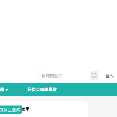
登入
專題
紐崔萊健康學堂
良醫生活祭
我與健康韌
荷爾蒙時光
2025健檢