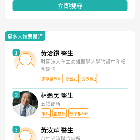
立即搜尋
最多人推薦醫師
黃洽鑽 醫生
1
財團法人私立高雄醫學大學附設中和紀
念醫院
家庭醫學科
高雄市
分享數2
林逸民 醫生
2
五福診所
眼科
宜蘭縣
分享數542
黃汝萍 醫生
3
台中光流聯合診所