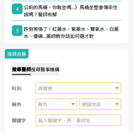
公廁的馬桶，你敢坐嗎...》馬桶坐墊會傳染性
4
病嗎？醫師有解
跌倒擦傷了！紅藥水、紫藥水、雙氧水、白藥
5
水、優碘...藥師教你該如何選才對
搜尋良醫
搜尋
醫師
搜尋
醫事機構
科別
請選擇
縣市
縣市
鄉鎮地區
關鍵字