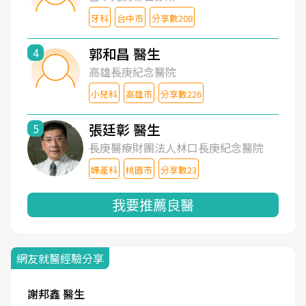
牙科
台中市
分享數208
郭和昌 醫生
4
高雄長庚紀念醫院
小兒科
高雄市
分享數226
張廷彰 醫生
5
長庚醫療財團法人林口長庚紀念醫院
婦產科
桃園市
分享數23
我要推薦良醫
網友就醫經驗分享
謝邦鑫 醫生