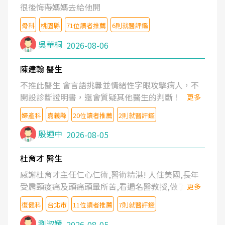
很後悔帶媽媽去給他開
骨科
桃園縣
71位讀者推薦
6則就醫評鑑
吳華桐
2026-08-06
陳建翰 醫生
不推此醫生 會言語挑釁並情緒性字眼攻擊病人，不
開設診斷證明書，還會質疑其他醫生的判斷！
更多
婦產科
嘉義縣
20位讀者推薦
2則就醫評鑑
殷迺中
2026-08-05
杜育才 醫生
感謝杜育才主任仁心仁術,醫術精湛! 人住美國,長年
受肩頸痠痛及頭痛頭暈所苦,看遍名醫教授,做了各種
更多
檢查,也嘗試過西醫打針,中醫針灸及物理徒手治療都
復健科
台北市
11位讀者推薦
7則就醫評鑑
沒有用,後來連吃到嗎啡類止痛藥都效果有限,只是壓
症狀,沒多久就痛起來,多年失眠嚴重影響生活品質.
劉淑媛
2026-08-05