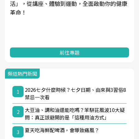
動，全面啟動你的健康
學觀點與日常感受的對話，建
知，進而引導實際的改善行動
專題
前往專題
頻道熱門新聞
2026七夕什麼時候？七夕日期、由來與3習俗8
1
禁忌一次看
大豆油、調和油還能吃嗎？苯駢芘風波10大疑
2
問：真正該避開的是「這種用油方式」
夏天吃海鮮配啤酒，會導致痛風？
3