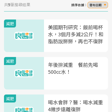
共
9
筆搜尋結果
排序依據：
發布日期
減肥
美國期刊研究：飯前喝杯
水，3個月多減2公斤！和
脂肪說掰掰，再也不復胖
減肥
年後拚減重 餐前先喝
500cc水！
減肥
喝水會胖？醫：喝水減重
4撇步遠離復胖