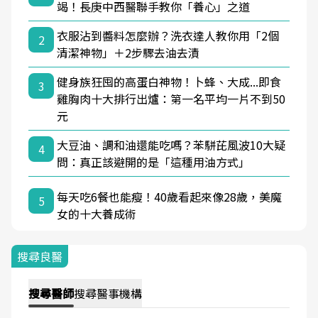
竭！長庚中西醫聯手教你「養心」之道
衣服沾到醬料怎麼辦？洗衣達人教你用「2個
2
清潔神物」＋2步驟去油去漬
健身族狂囤的高蛋白神物！卜蜂、大成...即食
3
雞胸肉十大排行出爐：第一名平均一片不到50
元
大豆油、調和油還能吃嗎？苯駢芘風波10大疑
4
問：真正該避開的是「這種用油方式」
每天吃6餐也能瘦！40歲看起來像28歲，美魔
5
女的十大養成術
搜尋良醫
搜尋
醫師
搜尋
醫事機構