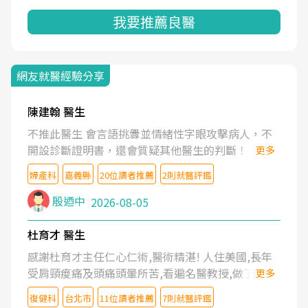
我要推薦良醫
網友就醫經驗分享
陳建翰 醫生
不推此醫生 會言語挑釁並情緒性字眼攻擊病人，不
開設診斷證明書，還會質疑其他醫生的判斷！
更多
婦產科
嘉義縣
20位讀者推薦
2則就醫評鑑
殷迺中
2026-08-05
杜育才 醫生
感謝杜育才主任仁心仁術,醫術精湛! 人住美國,長年
受肩頸痠痛及頭痛頭暈所苦,看遍名醫教授,做了各種
更多
檢查,也嘗試過西醫打針,中醫針灸及物理徒手治療都
復健科
台北市
11位讀者推薦
7則就醫評鑑
沒有用,後來連吃到嗎啡類止痛藥都效果有限,只是壓