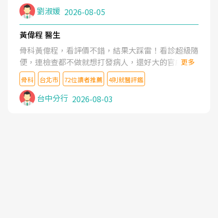
症狀,沒多久就痛起來,多年失眠嚴重影響生活品質.
劉淑媛
2026-08-05
台灣親友介紹忠孝醫院杜育才主任是頸頭症候群專
家,上網搜尋杜主任相關文章新聞跟網路評價之後,下
黃偉程 醫生
定決心飛回台北找杜醫師診治. 杜主任的乾針跟增生
骨科黃偉程，看評價不錯，結果大踩雷！看診超級隨
治療真的很厲害,第一次乾針就覺得整個肩頸鬆開,回
便，連檢查都不做就想打發病人，還好大的官威 ...
更多
家特別好睡,經過幾次治療,長年頑疾已經好了大半,杜
想詢問病情還被陰陽怪氣嘲諷一番。可能好評帶來的
主任除了打針超厲害,還會一直交代要改善姿勢跟好
骨科
台北市
72位讀者推薦
4則就醫評鑑
大頭症，變得自負不尊重病人。醫術也不行，畢竟連
好做運動,看診態度親切溫暖,真的是不可多得的良醫,
檢查都懶得做，治療會有用才怪。大家避雷吧！
台中分行
2026-08-03
大力推荐!