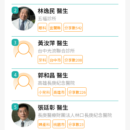
林逸民 醫生
2
五福診所
眼科
宜蘭縣
分享數542
黃汝萍 醫生
3
台中光流聯合診所
牙科
台中市
分享數208
郭和昌 醫生
4
高雄長庚紀念醫院
小兒科
高雄市
分享數226
張廷彰 醫生
5
長庚醫療財團法人林口長庚紀念醫院
婦產科
桃園市
分享數23