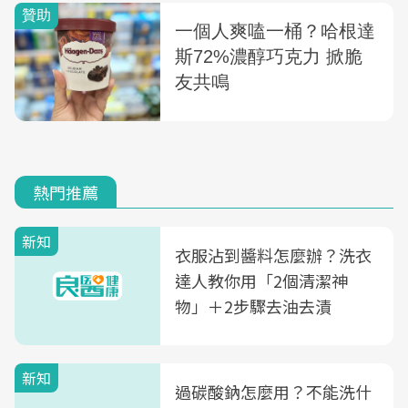
熱門推薦
新知
衣服沾到醬料怎麼辦？洗衣
達人教你用「2個清潔神
物」＋2步驟去油去漬
新知
過碳酸鈉怎麼用？不能洗什