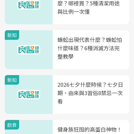
麼？哪裡買？5種清潔用途
與比例一次懂
新知
蜈蚣出現代表什麼？蜈蚣怕
什麼味道？6種消滅方法完
整教學
新知
2026七夕什麼時候？七夕日
期、由來與3習俗8禁忌一次
看
飲食
健身族狂囤的高蛋白神物！