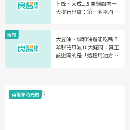
卜蜂、大成...即食雞胸肉十
大排行出爐：第一名平均一
片不到50元
新知
大豆油、調和油還能吃嗎？
苯駢芘風波10大疑問：真正
該避開的是「這種用油方
式」
荷爾蒙時光機