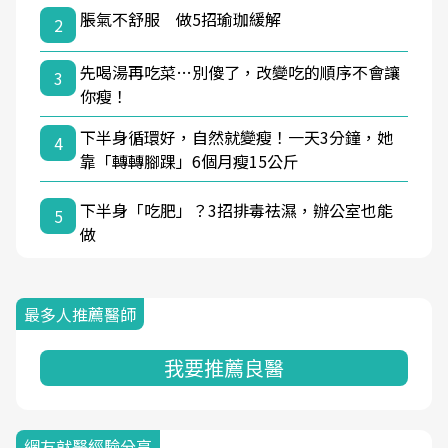
脹氣不舒服 做5招瑜珈緩解
2
先喝湯再吃菜…別傻了，改變吃的順序不會讓
3
你瘦！
下半身循環好，自然就變瘦！一天3分鐘，她
4
靠「轉轉腳踝」6個月瘦15公斤
下半身「吃肥」？3招排毒祛濕，辦公室也能
5
做
最多人推薦醫師
我要推薦良醫
網友就醫經驗分享