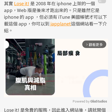
其實
Lose it!
是 2008 年在 iphone 上架的一個
app，Web 版是後來才跑出來的。只是雖然它是
iphone 的 app ，但必須有 iTune 美國帳號才可以下
載這個 app，你可以到
iapplanet
這個網站看一下介
紹。
觀看更多
arrow_forward_ios
Powered by 
GliaStudios
Lose it! 是免費的服務，因此進入網站後，請就開個