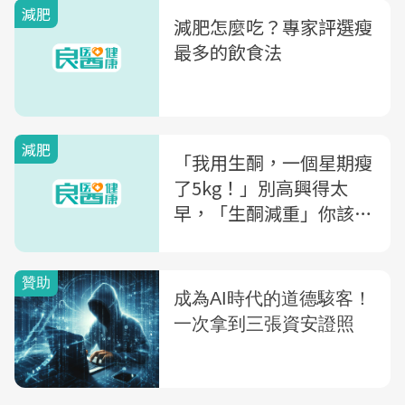
減肥
減肥怎麼吃？專家評選瘦
最多的飲食法
減肥
「我用生酮，一個星期瘦
了5kg！」別高興得太
早，「生酮減重」你該糾
正的5觀念