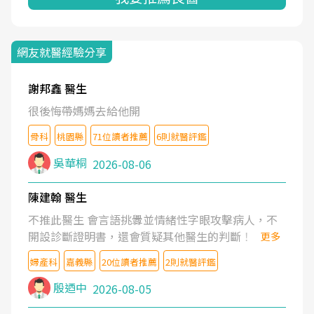
網友就醫經驗分享
謝邦鑫 醫生
很後悔帶媽媽去給他開
骨科
桃園縣
71位讀者推薦
6則就醫評鑑
吳華桐
2026-08-06
陳建翰 醫生
不推此醫生 會言語挑釁並情緒性字眼攻擊病人，不
開設診斷證明書，還會質疑其他醫生的判斷！
更多
婦產科
嘉義縣
20位讀者推薦
2則就醫評鑑
殷迺中
2026-08-05