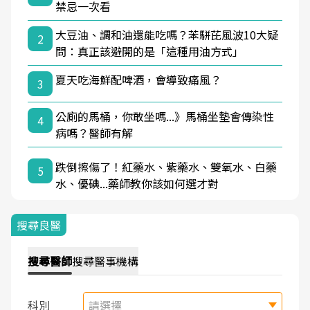
禁忌一次看
大豆油、調和油還能吃嗎？苯駢芘風波10大疑
2
問：真正該避開的是「這種用油方式」
夏天吃海鮮配啤酒，會導致痛風？
3
公廁的馬桶，你敢坐嗎...》馬桶坐墊會傳染性
4
病嗎？醫師有解
跌倒擦傷了！紅藥水、紫藥水、雙氧水、白藥
5
水、優碘...藥師教你該如何選才對
搜尋良醫
搜尋
醫師
搜尋
醫事機構
科別
請選擇