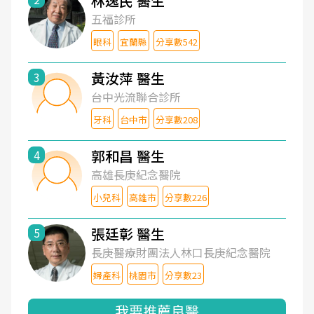
林逸民 醫生
五福診所
眼科
宜蘭縣
分享數542
黃汝萍 醫生
3
台中光流聯合診所
牙科
台中市
分享數208
郭和昌 醫生
4
高雄長庚紀念醫院
小兒科
高雄市
分享數226
張廷彰 醫生
5
長庚醫療財團法人林口長庚紀念醫院
婦產科
桃園市
分享數23
我要推薦良醫