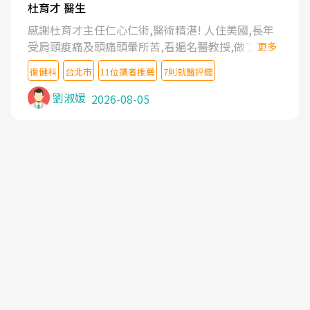
杜育才 醫生
感謝杜育才主任仁心仁術,醫術精湛! 人住美國,長年
受肩頸痠痛及頭痛頭暈所苦,看遍名醫教授,做了各種
更多
檢查,也嘗試過西醫打針,中醫針灸及物理徒手治療都
復健科
台北市
11位讀者推薦
7則就醫評鑑
沒有用,後來連吃到嗎啡類止痛藥都效果有限,只是壓
症狀,沒多久就痛起來,多年失眠嚴重影響生活品質.
劉淑媛
2026-08-05
台灣親友介紹忠孝醫院杜育才主任是頸頭症候群專
家,上網搜尋杜主任相關文章新聞跟網路評價之後,下
定決心飛回台北找杜醫師診治. 杜主任的乾針跟增生
治療真的很厲害,第一次乾針就覺得整個肩頸鬆開,回
家特別好睡,經過幾次治療,長年頑疾已經好了大半,杜
主任除了打針超厲害,還會一直交代要改善姿勢跟好
好做運動,看診態度親切溫暖,真的是不可多得的良醫,
大力推荐!