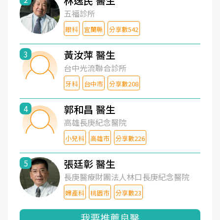
林逸民 醫生
五福診所
眼科
宜蘭縣
分享數542
黃汝萍 醫生
3
台中光流聯合診所
牙科
台中市
分享數208
郭和昌 醫生
4
高雄長庚紀念醫院
小兒科
高雄市
分享數226
張廷彰 醫生
5
長庚醫療財團法人林口長庚紀念醫院
婦產科
桃園市
分享數23
我要推薦良醫