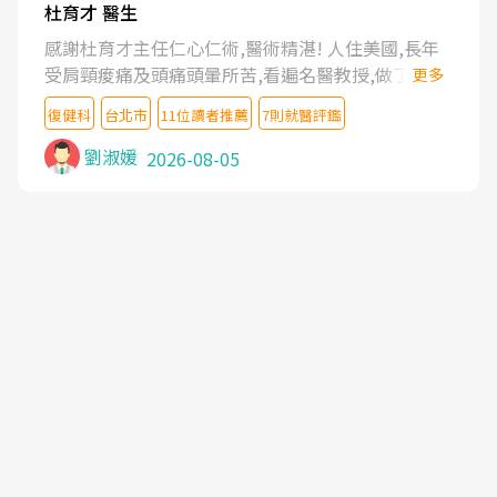
杜育才 醫生
感謝杜育才主任仁心仁術,醫術精湛! 人住美國,長年
受肩頸痠痛及頭痛頭暈所苦,看遍名醫教授,做了各種
更多
檢查,也嘗試過西醫打針,中醫針灸及物理徒手治療都
復健科
台北市
11位讀者推薦
7則就醫評鑑
沒有用,後來連吃到嗎啡類止痛藥都效果有限,只是壓
症狀,沒多久就痛起來,多年失眠嚴重影響生活品質.
劉淑媛
2026-08-05
台灣親友介紹忠孝醫院杜育才主任是頸頭症候群專
家,上網搜尋杜主任相關文章新聞跟網路評價之後,下
定決心飛回台北找杜醫師診治. 杜主任的乾針跟增生
治療真的很厲害,第一次乾針就覺得整個肩頸鬆開,回
家特別好睡,經過幾次治療,長年頑疾已經好了大半,杜
主任除了打針超厲害,還會一直交代要改善姿勢跟好
好做運動,看診態度親切溫暖,真的是不可多得的良醫,
大力推荐!