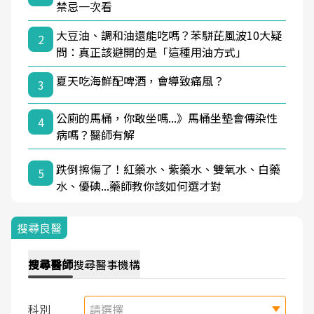
禁忌一次看
大豆油、調和油還能吃嗎？苯駢芘風波10大疑
2
問：真正該避開的是「這種用油方式」
夏天吃海鮮配啤酒，會導致痛風？
3
公廁的馬桶，你敢坐嗎...》馬桶坐墊會傳染性
4
病嗎？醫師有解
跌倒擦傷了！紅藥水、紫藥水、雙氧水、白藥
5
水、優碘...藥師教你該如何選才對
搜尋良醫
搜尋
醫師
搜尋
醫事機構
科別
請選擇