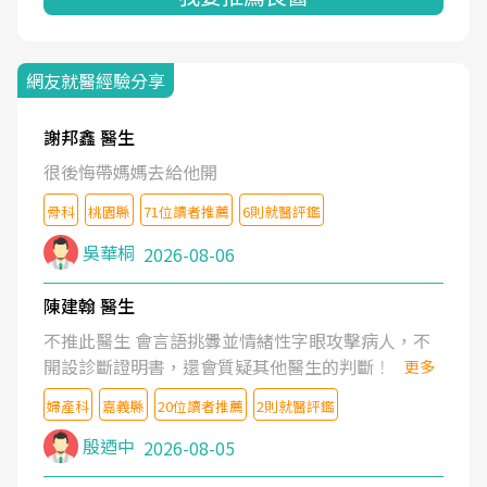
網友就醫經驗分享
謝邦鑫 醫生
很後悔帶媽媽去給他開
骨科
桃園縣
71位讀者推薦
6則就醫評鑑
吳華桐
2026-08-06
陳建翰 醫生
不推此醫生 會言語挑釁並情緒性字眼攻擊病人，不
開設診斷證明書，還會質疑其他醫生的判斷！
更多
婦產科
嘉義縣
20位讀者推薦
2則就醫評鑑
殷迺中
2026-08-05