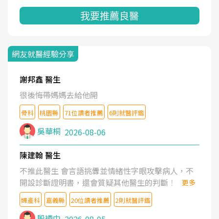
我要推薦良醫
網友就醫經驗分享
謝邦鑫 醫生
很後悔帶媽媽去給他開
骨科
桃園縣
71位讀者推薦
6則就醫評鑑
吳華桐
2026-08-06
陳建翰 醫生
不推此醫生 會言語挑釁並情緒性字眼攻擊病人，不
開設診斷證明書，還會質疑其他醫生的判斷！
更多
婦產科
嘉義縣
20位讀者推薦
2則就醫評鑑
殷迺中