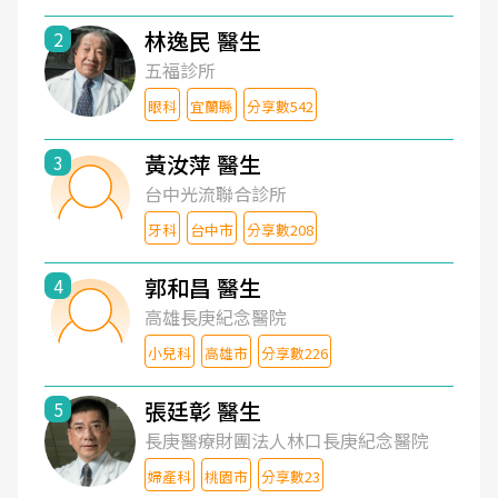
林逸民 醫生
2
五福診所
眼科
宜蘭縣
分享數542
黃汝萍 醫生
3
台中光流聯合診所
牙科
台中市
分享數208
郭和昌 醫生
4
高雄長庚紀念醫院
小兒科
高雄市
分享數226
張廷彰 醫生
5
長庚醫療財團法人林口長庚紀念醫院
婦產科
桃園市
分享數23