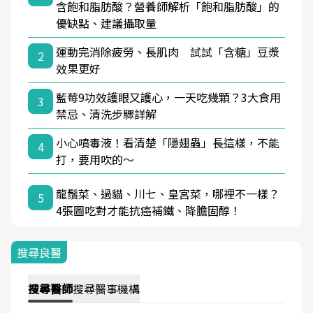
含飽和脂肪酸？營養師解析「飽和脂肪酸」的
優缺點、建議攝取量
運動完消除疲勞、長肌肉 試試「含糖」豆漿
2
效果更好
藍莓9功效護眼又護心，一天吃幾顆？3大食用
3
禁忌、清洗步驟詳解
小心噴毒液！看清楚「隱翅蟲」長這樣，不能
4
打，要用吹的～
龍鬚菜、過貓、川七、皇宮菜，哪裡不一樣？
5
4張圖吃對才能抗癌補鐵、降膽固醇！
搜尋良醫
搜尋
醫師
搜尋
醫事機構