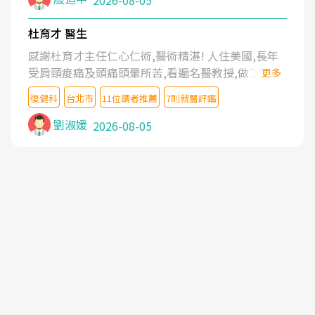
2026-08-05
杜育才 醫生
感謝杜育才主任仁心仁術,醫術精湛! 人住美國,長年
受肩頸痠痛及頭痛頭暈所苦,看遍名醫教授,做了各種
更多
檢查,也嘗試過西醫打針,中醫針灸及物理徒手治療都
復健科
台北市
11位讀者推薦
7則就醫評鑑
沒有用,後來連吃到嗎啡類止痛藥都效果有限,只是壓
症狀,沒多久就痛起來,多年失眠嚴重影響生活品質.
劉淑媛
2026-08-05
台灣親友介紹忠孝醫院杜育才主任是頸頭症候群專
家,上網搜尋杜主任相關文章新聞跟網路評價之後,下
定決心飛回台北找杜醫師診治. 杜主任的乾針跟增生
治療真的很厲害,第一次乾針就覺得整個肩頸鬆開,回
家特別好睡,經過幾次治療,長年頑疾已經好了大半,杜
主任除了打針超厲害,還會一直交代要改善姿勢跟好
好做運動,看診態度親切溫暖,真的是不可多得的良醫,
大力推荐!