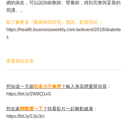
網的病友，可以諮詢衛教師、營養師，得到完整與妥善的
照護。」
欲了解更多『糖尿病找共照』資訊，歡迎拜訪：
https://health.businessweekly.com.tw/event/2018/diabete
s
查看原始文章
想知道一天能
吃多少不會胖
？輸入身高體重幫你算
：
https://bit.ly/2W8Q1xG
想在家
輕鬆瘦一下
？快看影片一起舞動健康
：
https://bit.ly/2Jjo3ci