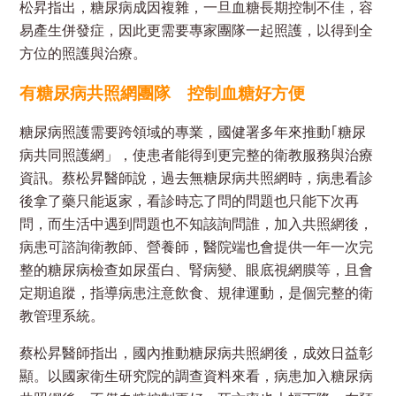
松昇指出，糖尿病成因複雜，一旦血糖長期控制不佳，容
易產生併發症，因此更需要專家團隊一起照護，以得到全
方位的照護與治療。
有糖尿病共照網團隊
控制血糖好方便
糖尿病照護需要跨領域的專業，國健署多年來推動｢糖尿
病共同照護網」，使患者能得到更完整的衛教服務與治療
資訊。蔡松昇醫師說，過去無糖尿病共照網時，病患看診
後拿了藥只能返家，看診時忘了問的問題也只能下次再
問，而生活中遇到問題也不知該詢問誰，加入共照網後，
病患可諮詢衛教師、營養師，醫院端也會提供一年一次完
整的糖尿病檢查如尿蛋白、腎病變、眼底視網膜等，且會
定期追蹤，指導病患注意飲食、規律運動，是個完整的衛
教管理系統。
蔡松昇醫師指出，國內推動糖尿病共照網後，成效日益彰
顯。以國家衛生研究院的調查資料來看，病患加入糖尿病