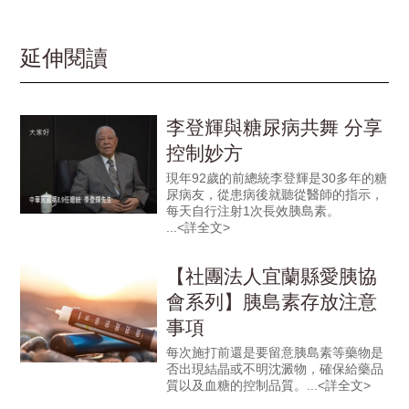
延伸閱讀
李登輝與糖尿病共舞 分享
控制妙方
現年92歲的前總統李登輝是30多年的糖
尿病友，從患病後就聽從醫師的指示，
每天自行注射1次長效胰島素。
【社團法人宜蘭縣愛胰協
會系列】胰島素存放注意
事項
每次施打前還是要留意胰島素等藥物是
否出現結晶或不明沈澱物，確保給藥品
質以及血糖的控制品質。