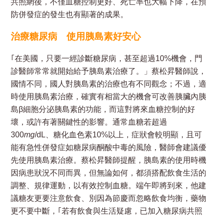
共照網後，不僅血糖控制更好、死亡率也大幅下降，在預
防併發症的發生也有顯著的成果。
治療糖尿病
使用胰島素好安心
｢在美國，只要一經診斷糖尿病，甚至超過10%機會，門
診醫師常常就開始給予胰島素治療了。」蔡松昇醫師說，
國情不同，國人對胰島素的治療也有不同觀念；不過，適
時使用胰島素治療，確實有相當大的機會可改善胰臟內胰
島β細胞分泌胰島素的功能，而這對將來血糖控制的好
壞，或許有著關鍵性的影響。通常血糖若超過
300
mg
/dL、糖化血色素10%以上，症狀會較明顯，且可
能有急性併發症如糖尿病酮酸中毒的風險，醫師會建議優
先使用胰島素治療。蔡松昇醫師提醒，胰島素的使用時機
因病患狀況不同而異，但無論如何，都須搭配飲食生活的
調整、規律運動，以有效控制血糖。端午即將到來，他建
議糖友更要注意飲食、別因為節慶而忽略飲食均衡，藥物
更不要中斷，｢若有飲食與生活疑慮，已加入糖尿病共照