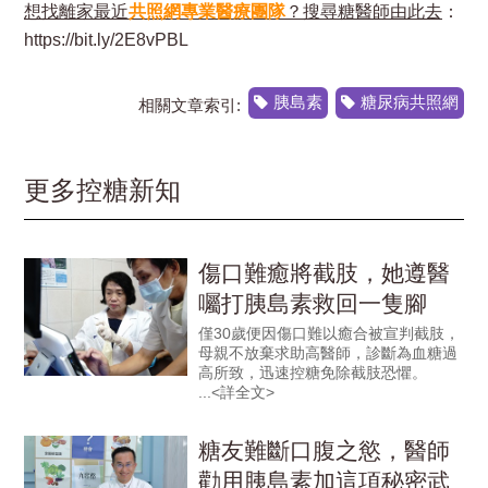
想找離家最近
共照網專業醫療團隊
？搜尋糖醫師由此去
：
https://bit.ly/2E8vPBL
胰島素
糖尿病共照網
相關文章索引:
更多控糖新知
傷口難癒將截肢，她遵醫
囑打胰島素救回一隻腳
僅30歲便因傷口難以癒合被宣判截肢，
母親不放棄求助高醫師，診斷為血糖過
高所致，迅速控糖免除截肢恐懼。
糖友難斷口腹之慾，醫師
勸用胰島素加這項秘密武