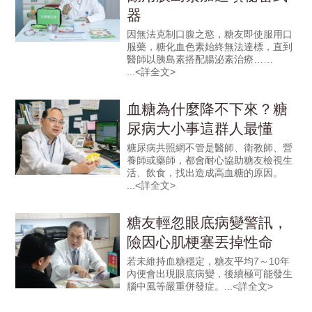
器
因無法克制口腹之慾，糖友即使服用口
服藥，糖化血色素始終無法達標，直到
醫師以胰島素搭配腸泌素治療……
血糖為什麼降不下來？糖
尿病大小事這群人最懂
糖尿病共照網不管是醫師、衛教師、營
養師或藥師，都會耐心協助糖友檢視生
活、飲食，找出造成高血糖的原因。
糖友輕忽眼底病變警訊，
險因心肌梗塞丟掉性命
若未維持血糖穩定，糖友平均7～10年
內便會出現眼底病變，後續極可能發生
腦中風等嚴重併發症。