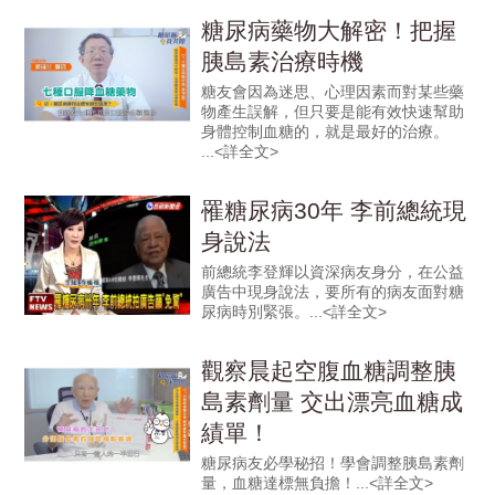
糖尿病藥物大解密！把握
胰島素治療時機
糖友會因為迷思、心理因素而對某些藥
物產生誤解，但只要是能有效快速幫助
身體控制血糖的，就是最好的治療。
罹糖尿病30年 李前總統現
身說法
前總統李登輝以資深病友身分，在公益
廣告中現身說法，要所有的病友面對糖
尿病時別緊張。
觀察晨起空腹血糖調整胰
島素劑量 交出漂亮血糖成
績單！
糖尿病友必學秘招！學會調整胰島素劑
量，血糖達標無負擔！