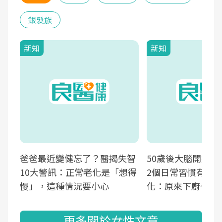
銀髮族
新知
新知
爸爸最近變健忘了？醫揭失智
50歲後大腦開始萎
10大警訊：正常老化是「想得
2個日常習慣有助
慢」，這種情況要小心
化：原來下廚也可
更多關於女性文章