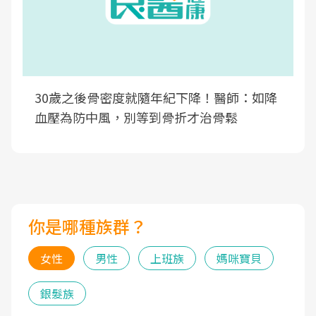
30歲之後骨密度就隨年紀下降！醫師：如降
血壓為防中風，別等到骨折才治骨鬆
你是哪種族群？
女性
男性
上班族
媽咪寶貝
銀髮族