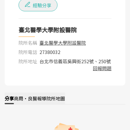
經驗分享
臺北醫學大學附設醫院
院所名稱
臺北醫學大學附設醫院
院所電話
27380032
院所地址
台北市信義區吳興街252號、250號
回報問題
分享
商周・良醫報導
院所地圖