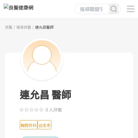
良醫
搜尋良醫
連允昌醫師
連允昌 醫師
0 人評鑑
胸腔外科
台北市