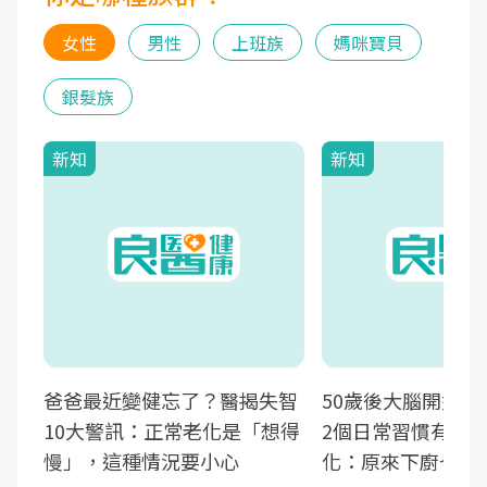
女性
男性
上班族
媽咪寶貝
銀髮族
新知
新知
爸爸最近變健忘了？醫揭失智
50歲後大腦開始萎
10大警訊：正常老化是「想得
2個日常習慣有助
慢」，這種情況要小心
化：原來下廚也可