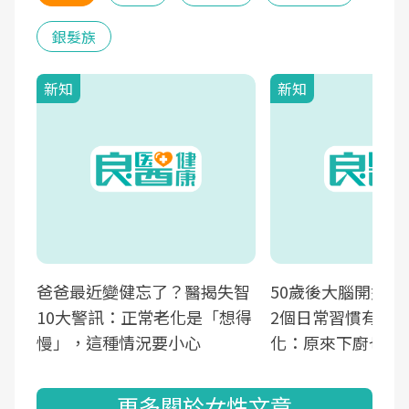
銀髮族
新知
新知
爸爸最近變健忘了？醫揭失智
50歲後大腦開始萎
10大警訊：正常老化是「想得
2個日常習慣有助
慢」，這種情況要小心
化：原來下廚也可
更多關於女性文章