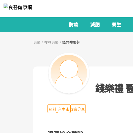
防癌
減肥
養生
良醫
搜尋良醫
錢樂禮醫師
錢樂禮 
骨科
台中市
3篇分享