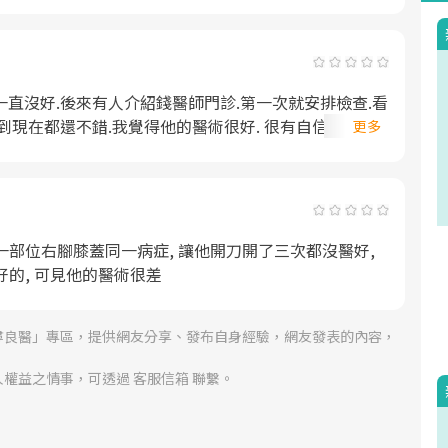
一直沒好.後來有人介紹錢醫師門診.第一次就安排檢查.看
到現在都還不錯.我覺得他的醫術很好. 很有自信. 講話清
更多
ps:我的經驗是= 天下沒有凡病包醫到好的醫生.每個醫生都有
一部位右腳膝蓋同一病症, 讓他開刀開了三次都沒醫好,
好的, 可見他的醫術很差
尋良醫」專區，提供網友分享、發布自身經驗，網友發表的內容，
權益之情事，可透過 客服信箱 聯繫。