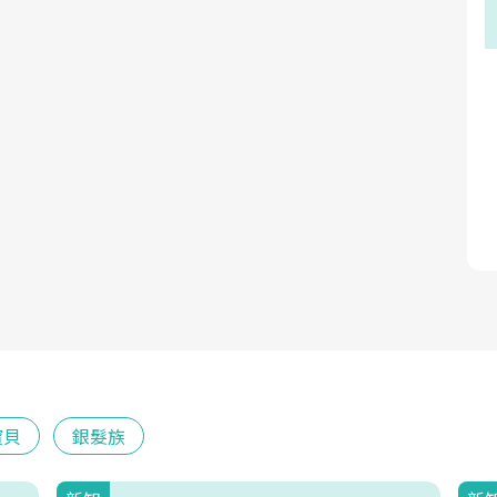
寶貝
銀髮族