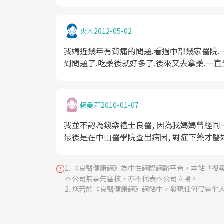
火木
2012-05-02
我媽近幾年有背痛的問題.看過中部幾家醫院.
到問題了.吃藥後就好多了.後來又去拿藥.一直
楚. 至少讓我聽的懂. 所以我願意推薦他...
其專長.祇是你有沒有遇到適當的那個而已.
賴曼莉
2010-01-07
我並不認為錢樂禮士良醫, 因為我媽媽曾經同
最後是在中山醫學院查出病因, 對症下藥才醫
《良醫健康網》為中性網際網路平台，本站「搜
本公司無事先審核，亦不代表本公司立場。
您若於《良醫健康網》網站中，發現任何侵害他人