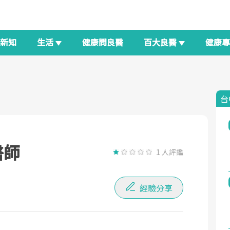
新知
生活
健康問良醫
百大良醫
健康
台
醫師
1 人評鑑
經驗分享