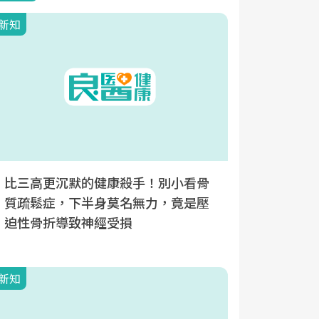
新知
新知
比三高更沉默的健康殺手！別小看骨
長期臥床
質疏鬆症，下半身莫名無力，竟是壓
出自發性
迫性骨折導致神經受損
續用藥最
新知
新知