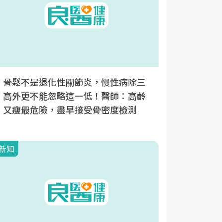
骨鬆不是退化性關節炎，慢性病除三
骨質如沙
高外更不能忽略這一低！醫師：高齡
經造成殘
又瘦最危險，盡早接受骨密度檢測
大徵兆，
新知
新知