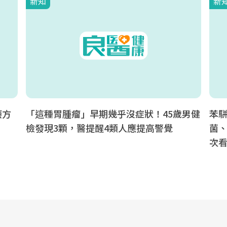
新知
新
癢方
「這種胃腫瘤」早期幾乎沒症狀！45歲男健
苯
檢發現3顆，醫提醒4類人應提高警覺
菌、
次