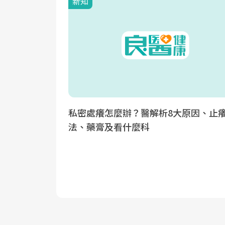
新知
私密處癢怎麼辦？醫解析8大原因、止
法、藥膏及看什麼科