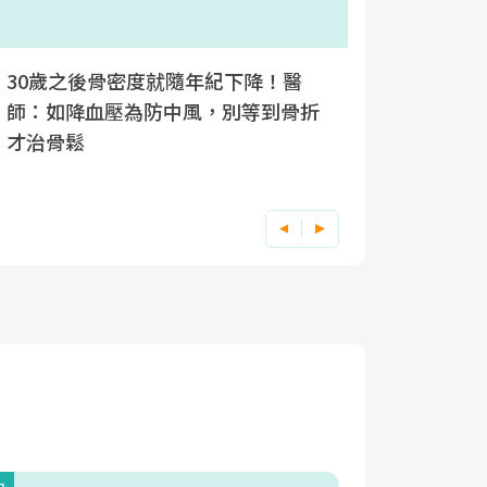
30歲之後骨密度就隨年紀下降！醫
停經5年
師：如降血壓為防中風，別等到骨折
失眠外，
才治骨鬆
鬆症