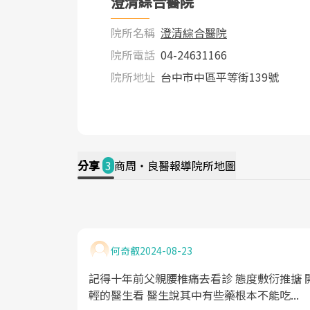
澄清綜合醫院
院所名稱
澄清綜合醫院
院所電話
04-24631166
院所地址
台中市中區平等街139號
分享
3
商周・良醫報導
院所地圖
何奇叡
2024-08-23
記得十年前父親腰椎痛去看診 態度敷衍推搪 
輕的醫生看 醫生說其中有些藥根本不能吃...