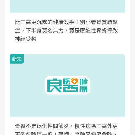
比三高更沉默的健康殺手！別小看骨質疏鬆
症，下半身莫名無力，竟是壓迫性骨折導致
神經受損
新知
骨鬆不是退化性關節炎，慢性病除三高外更
不能忽略這一低！醫師：高齡又瘦最危險，