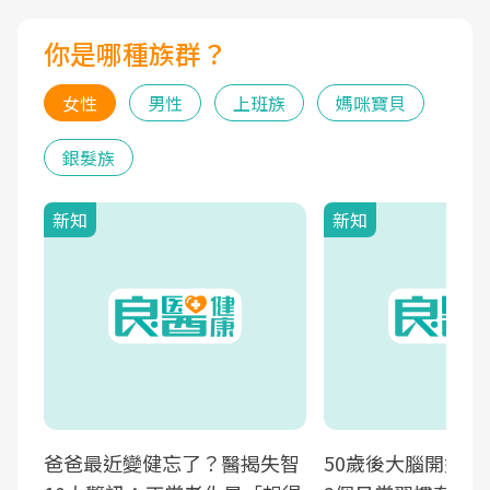
你是哪種族群？
女性
男性
上班族
媽咪寶貝
銀髮族
新知
新知
爸爸最近變健忘了？醫揭失智
50歲後大腦開始萎