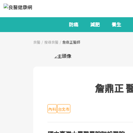
防癌
減肥
養生
良醫
搜尋良醫
詹鼎正醫師
詹鼎正 
內科
台北市