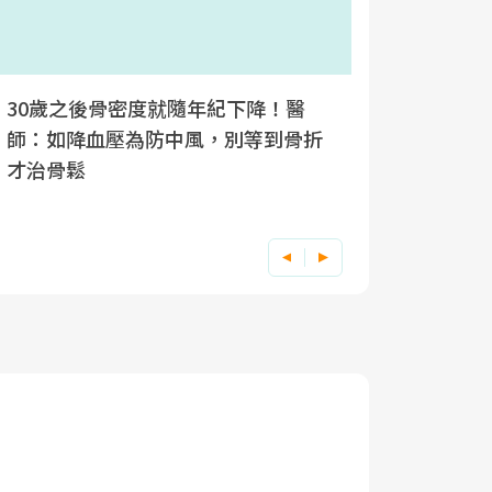
30歲之後骨密度就隨年紀下降！醫
停經5年
師：如降血壓為防中風，別等到骨折
失眠外，
才治骨鬆
鬆症