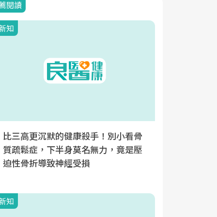
薦閱讀
新知
新知
比三高更沉默的健康殺手！別小看骨
長期臥床
質疏鬆症，下半身莫名無力，竟是壓
出自發性
迫性骨折導致神經受損
續用藥最
新知
新知