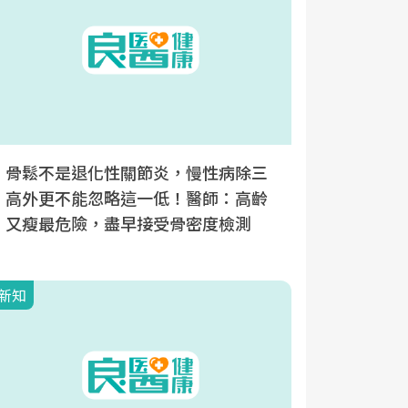
骨鬆不是退化性關節炎，慢性病除三
骨質如沙
高外更不能忽略這一低！醫師：高齡
經造成殘
又瘦最危險，盡早接受骨密度檢測
大徵兆，
新知
新知