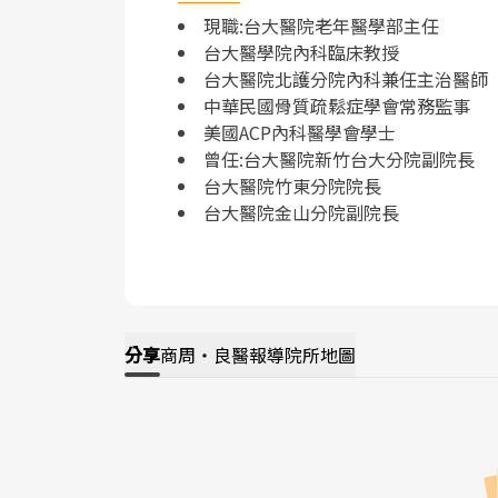
現職:台大醫院老年醫學部主任
台大醫學院內科臨床教授
台大醫院北護分院內科兼任主治醫師
中華民國骨質疏鬆症學會常務監事
美國ACP內科醫學會學士
曾任:台大醫院新竹台大分院副院長
台大醫院竹東分院院長
台大醫院金山分院副院長
分享
商周・良醫報導
院所地圖