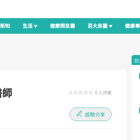
新知
生活
健康問良醫
百大良醫
健康
台
醫師
0 人評鑑
經驗分享