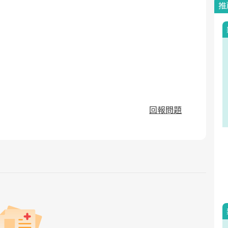
推
回報問題