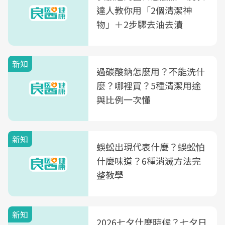
達人教你用「2個清潔神
物」＋2步驟去油去漬
新知
過碳酸鈉怎麼用？不能洗什
麼？哪裡買？5種清潔用途
與比例一次懂
新知
蜈蚣出現代表什麼？蜈蚣怕
什麼味道？6種消滅方法完
整教學
新知
2026七夕什麼時候？七夕日