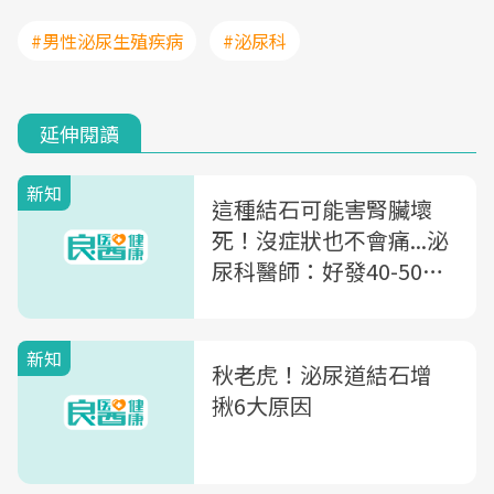
#男性泌尿生殖疾病
#泌尿科
延伸閱讀
新知
這種結石可能害腎臟壞
死！沒症狀也不會痛...泌
尿科醫師：好發40-50
歲，4種人一定要定期檢
查
新知
秋老虎！泌尿道結石增
揪6大原因