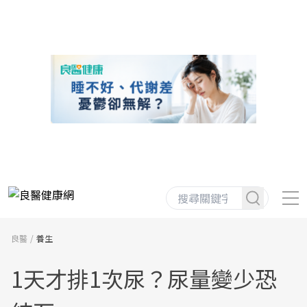
良醫
養生
1天才排1次尿？尿量變少恐