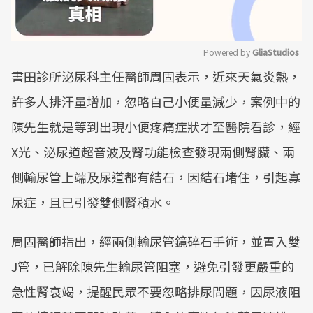
Powered by 
GliaStudios
書田診所泌尿科主任醫師周固表示，近來天氣炎熱，
Mute
許多人排汗量增加，忽略自己小便量減少，案例中的
陳先生就是等到出現小便疼痛症狀才至醫院看診，經
X光、泌尿道超音波及腎功能檢查發現兩側腎臟、兩
側輸尿管上端及尿道都有結石，因結石堵住，引起寡
尿症，且已引發雙側腎積水。
周固醫師指出，經兩側輸尿管鏡碎石手術，並置入雙
J管，已解除陳先生輸尿管阻塞，避免引發更嚴重的
急性腎衰竭，提醒民眾不要忽略排尿問題，因尿液阻