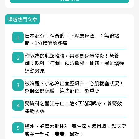
頻道熱門文章
日本超夯！神奇的「下壓薦骨法」：無論站
1
躺，1分鐘解除腰痛
你以為的乳酸堆積，其實是身體發炎！營養
2
師：吃對「這個」預防鐵腿、抽筋，還能增強
運動效果
被冷醒？小心冷出血壓飆升、心肌梗塞狀況！
3
醫師公開保暖「這些部位」超重要
腎臟科名醫江守山：這3個時間喝水，養腎效
4
果勝人蔘
鹽水、蜂蜜水都NG！養生達人陳月卿：起床空
5
腹第一杯喝「●●」最好！