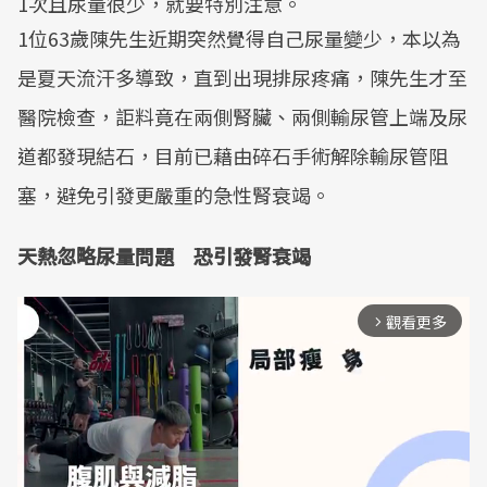
1次且尿量很少，就要特別注意。
1位63歲陳先生近期突然覺得自己尿量變少，本以為
是夏天流汗多導致，直到出現排尿疼痛，陳先生才至
醫院檢查，詎料竟在兩側腎臟、兩側輸尿管上端及尿
道都發現結石，目前已藉由碎石手術解除輸尿管阻
塞，避免引發更嚴重的急性腎衰竭。
天熱忽略尿量問題 恐引發腎衰竭
觀看更多
arrow_forward_ios