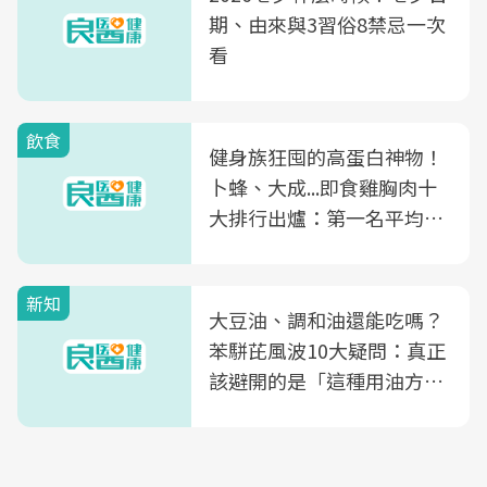
期、由來與3習俗8禁忌一次
看
飲食
健身族狂囤的高蛋白神物！
卜蜂、大成...即食雞胸肉十
大排行出爐：第一名平均一
片不到50元
新知
大豆油、調和油還能吃嗎？
苯駢芘風波10大疑問：真正
該避開的是「這種用油方
式」