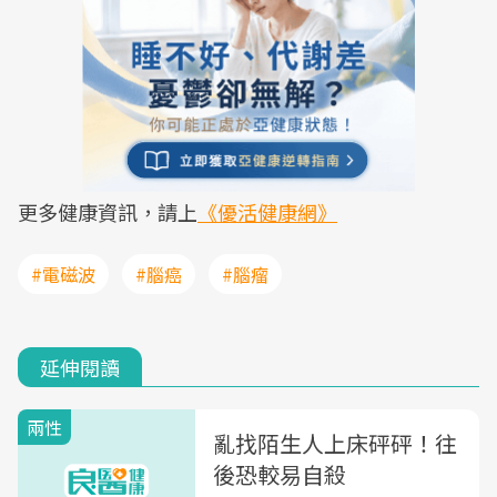
更多健康資訊，請上
《優活健康網》
#電磁波
#腦癌
#腦瘤
延伸閱讀
兩性
亂找陌生人上床砰砰！往
後恐較易自殺