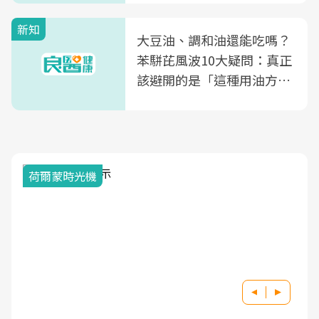
新知
大豆油、調和油還能吃嗎？
苯駢芘風波10大疑問：真正
該避開的是「這種用油方
式」
荷爾蒙時光機