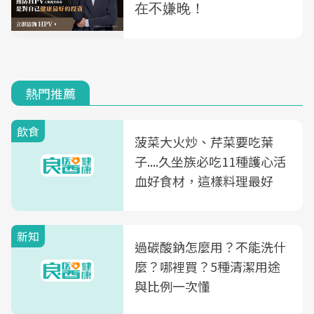
熱門推薦
飲食
菠菜大火炒、芹菜要吃葉
子....久坐族必吃11種護心活
血好食材，這樣料理最好
新知
過碳酸鈉怎麼用？不能洗什
麼？哪裡買？5種清潔用途
與比例一次懂