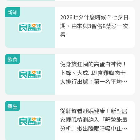
新知
2026七夕什麼時候？七夕日
期、由來與3習俗8禁忌一次
看
飲食
健身族狂囤的高蛋白神物！
卜蜂、大成...即食雞胸肉十
大排行出爐：第一名平均一
片不到50元
養生
從鼾聲看睡眠健康！新型居
家睡眠檢測納入「鼾聲能量
分析」揪出睡眠呼吸中止症
風險