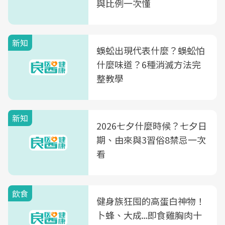
與比例一次懂
新知
蜈蚣出現代表什麼？蜈蚣怕
什麼味道？6種消滅方法完
整教學
新知
2026七夕什麼時候？七夕日
期、由來與3習俗8禁忌一次
看
飲食
健身族狂囤的高蛋白神物！
卜蜂、大成...即食雞胸肉十