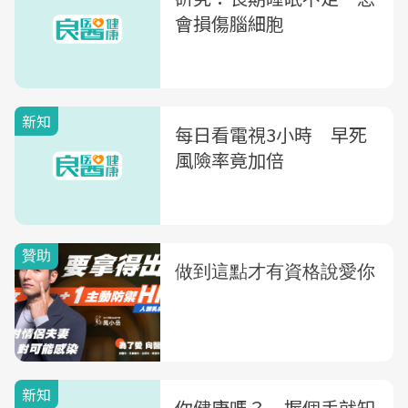
會損傷腦細胞
新知
每日看電視3小時 早死
風險率竟加倍
新知
你健康嗎？ 握個手就知