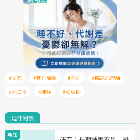
#早死
#死亡風險
#午睡
#臨床心理師
#死亡率
#肺病
#心理師
延伸閱讀
新知
研究：長期睡眠不足 恐