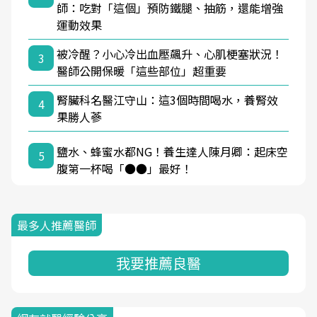
師：吃對「這個」預防鐵腿、抽筋，還能增強
運動效果
被冷醒？小心冷出血壓飆升、心肌梗塞狀況！
3
醫師公開保暖「這些部位」超重要
腎臟科名醫江守山：這3個時間喝水，養腎效
4
果勝人蔘
鹽水、蜂蜜水都NG！養生達人陳月卿：起床空
5
腹第一杯喝「●●」最好！
最多人推薦醫師
我要推薦良醫