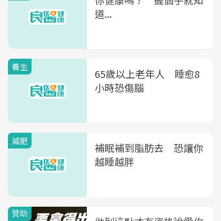
道...
養生
65歲以上老年人 睡愈8
小時恐傷腦
減肥
補眠補到脂肪去 恐讓你
越睡越胖