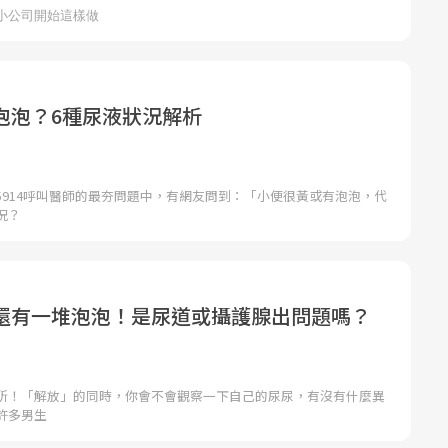
泡泡？6種尿液狀況解析
5914呼叫醫師的最夯問題中，有網友問到：「小便很黃或有泡泡，代
況？
還有一堆泡泡！是尿道或攝護腺出問題嗎？
所！「解放」的同時，你會不會觀察一下自己的尿尿，有沒有什麼異
許多男生