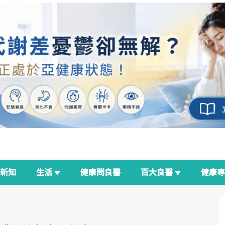
新知
生活
健康問良醫
百大良醫
健康
良醫生活祭
我與健康韌性的距離
荷爾蒙時光機