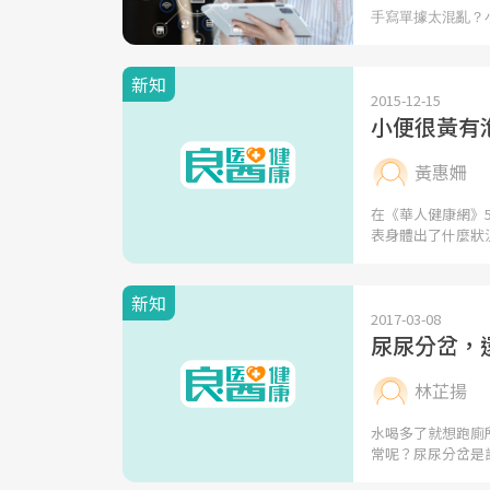
新知
2015-12-15
小便很黃有
黃惠姍
在《華人健康網》
表身體出了什麼狀
新知
2017-03-08
尿尿分岔，
林芷揚
水喝多了就想跑廁
常呢？尿尿分岔是