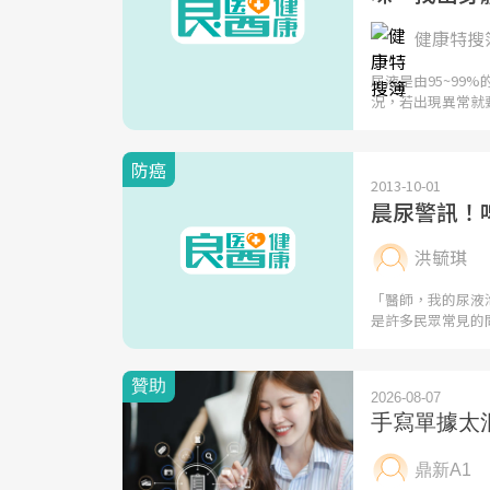
健康特搜
尿液是由95~9
況，若出現異常就
防癌
2013-10-01
晨尿警訊！
洪毓琪
「醫師，我的尿液
是許多民眾常見的