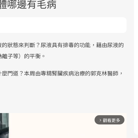
體哪邊有毛病
液的狀態來判斷？尿液具有排毒的功能，藉由尿液的
鈉離子等）的平衡。
面對超高齡社會的浪潮，台灣正在快速
2025年，就到良醫生活祭體驗「一站式
良醫健康網從「換季的身體變化」出
根據不同性別與年齡，帶你找到過去、
邁向「健康照護」的新時代。隨著國家
健康新生活」，從講座、體驗到運動，
發，透過醫學觀點與日常感受的對話，
現在、未來的健康節點，理解身體的變
什麼門道？本周由專精腎臟疾病治療的郭克林醫師，
政策如「健康台灣推動委員會」與「長
全面啟動你的健康革命！
建立對亞健康的認知，進而引導實際的
化，知道該如何照顧自己。
照3.0」的推進，「預防醫學」已成全民
改善行動。
關注的核心議題。然而，健檢不只是醫
療院所的服務，更是民眾了解自身健康
狀況、啟動健康管理的重要起點。
觀看更多
arrow_forward_ios
前往專題
前往專題
前往專題
前往專題