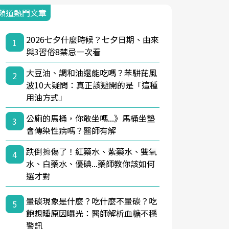
頻道熱門文章
2026七夕什麼時候？七夕日期、由來
1
與3習俗8禁忌一次看
大豆油、調和油還能吃嗎？苯駢芘風
2
波10大疑問：真正該避開的是「這種
用油方式」
公廁的馬桶，你敢坐嗎...》馬桶坐墊
3
會傳染性病嗎？醫師有解
跌倒擦傷了！紅藥水、紫藥水、雙氧
4
水、白藥水、優碘...藥師教你該如何
選才對
暈碳現象是什麼？吃什麼不暈碳？吃
5
飽想睡原因曝光：醫師解析血糖不穩
警訊