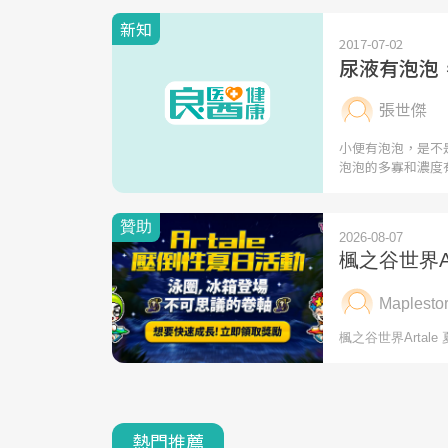
新知
2017-07-02
尿液有泡泡
張世傑
小便有泡泡，是不
泡泡的多寡和濃度
熱門推薦