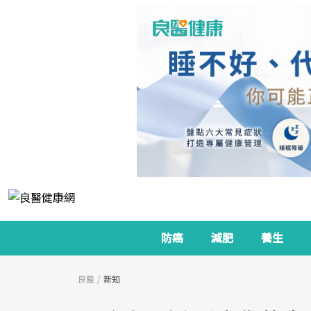
防癌
減肥
養生
良醫
新知