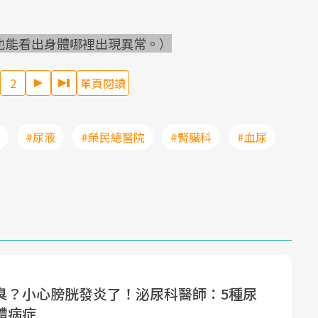
也能看出身體哪裡出現異常。）
2
單頁閱讀
#尿液
#榮民總醫院
#腎臟科
#血尿
臭？小心膀胱發炎了！泌尿科醫師：5種尿
體病症