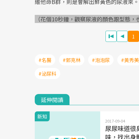
維他命B群，則是會解出鮮黃色的尿液來。
（花個10秒鐘，觀察尿液的顏色跟型態，
1
#名醫
#郭克林
#泡泡尿
#黃秀美
#泌尿科
延伸閱讀
新知
2017-09-04
尿尿味道很
味，找出身