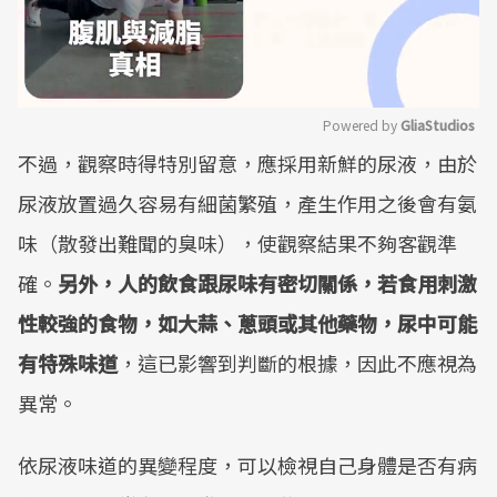
Powered by 
GliaStudios
不過，觀察時得特別留意，應採用新鮮的尿液，由於
Mute
尿液放置過久容易有細菌繁殖，產生作用之後會有氨
味（散發出難聞的臭味），使觀察結果不夠客觀準
確。
另外，人的飲食跟尿味有密切關係，若食用刺激
性較強的食物，如大蒜、蔥頭或其他藥物，尿中可能
有特殊味道
，這已影響到判斷的根據，因此不應視為
異常。
依尿液味道的異變程度，可以檢視自己身體是否有病