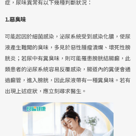
症，尿味異常有以下幾種判斷狀況：
1.惡臭味
可能起因於細菌感染，泌尿系統受到感染化膿，使尿
液產生難聞的臭味，多見於惡性腫瘤潰爛、壞死性膀
胱炎；若尿中有糞臭味，則可能罹患膀胱結腸瘺，此
類患者的泌尿系統容易反覆感染，腸道內的糞便會通
過瘺管，進入膀胱，因此尿液帶有一種糞臭味。若有
出現上述症狀，應立刻尋求醫生。