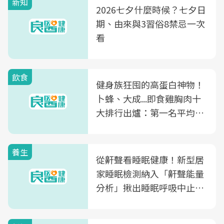
新知
2026七夕什麼時候？七夕日
期、由來與3習俗8禁忌一次
看
飲食
健身族狂囤的高蛋白神物！
卜蜂、大成...即食雞胸肉十
大排行出爐：第一名平均一
片不到50元
養生
從鼾聲看睡眠健康！新型居
家睡眠檢測納入「鼾聲能量
分析」揪出睡眠呼吸中止症
風險