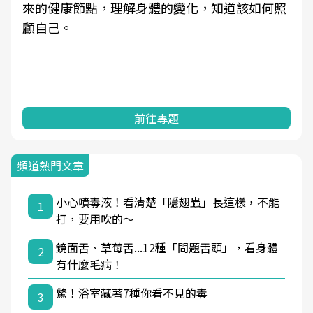
來的健康節點，理解身體的變化，知道該如何照
顧自己。
前往專題
頻道熱門文章
小心噴毒液！看清楚「隱翅蟲」長這樣，不能
1
打，要用吹的～
鏡面舌、草莓舌...12種「問題舌頭」，看身體
2
有什麼毛病！
驚！浴室藏著7種你看不見的毒
3