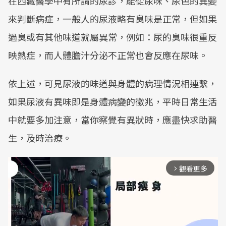
在西藏醫學中有所謂的尿診，能從尿味、尿色的異變
來判斷病症，一般人的尿液略有臭味是正常，但如果
過臭或有其他味道就屬異常，例如：尿的臭味很重反
映熱症，而人體膽汁分泌不正常也會反應在尿味。
依上述，可見尿液的味道與身體的病理情況相連繫，
如果尿液有異味即是身體病變的徵兆，平時日常生活
中就要多加注意，當你察覺有異狀時，應盡快求助醫
生，及時治療。
觀看更多
arrow_forward_ios