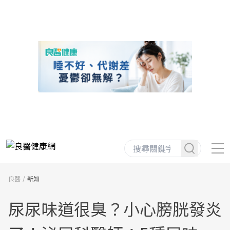
良醫
新知
尿尿味道很臭？小心膀胱發炎