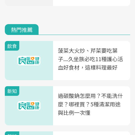
熱門推薦
飲食
菠菜大火炒、芹菜要吃葉
子....久坐族必吃11種護心活
血好食材，這樣料理最好
新知
過碳酸鈉怎麼用？不能洗什
麼？哪裡買？5種清潔用途
與比例一次懂